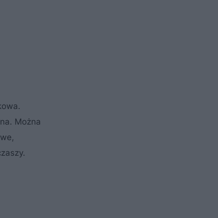
kowa.
ana. Można
owe,
czaszy.