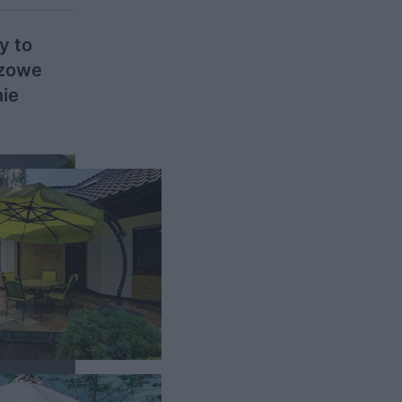
y to
czowe
nie