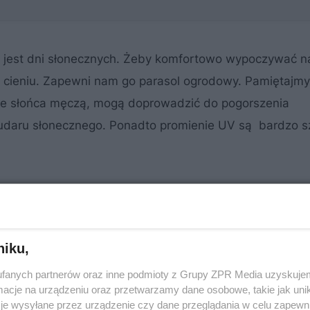
cej jest dni słonecznych. Żeby komfortowo wypoczywać na
 w cieniu. Zapewni nam go parasol ogrodowy. Pamiętajmy
ie słońca męczą, mogą doprowadzić do pogorszenia
 udaru słonecznego. Ponadto promienie UV są bardzo s
niku,
fanych partnerów oraz inne podmioty z Grupy ZPR Media uzyskujem
cje na urządzeniu oraz przetwarzamy dane osobowe, takie jak unika
je wysyłane przez urządzenie czy dane przeglądania w celu zapewn