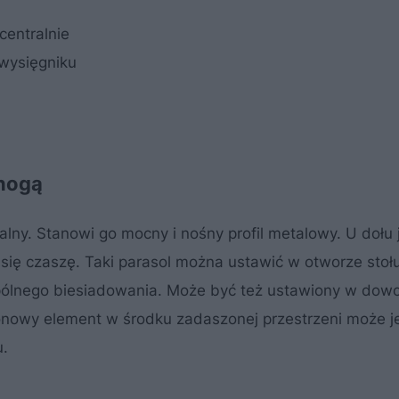
centralnie
wysięgniku
 nogą
lny. Stanowi go mocny i nośny profil metalowy. U dołu 
a się czaszę. Taki parasol można ustawić w otworze stoł
ólnego biesiadowania. Może być też ustawiony w dow
ionowy element w środku zadaszonej przestrzeni może 
.