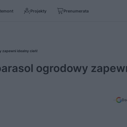
Remont
Projekty
Prenumerata
y zapewni idealny cień!
 parasol ogrodowy zapew
Do