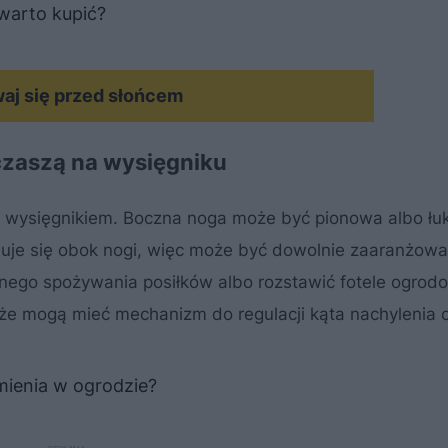
 warto kupić?
aj się przed słońcem
czaszą na wysięgniku
 z wysięgnikiem. Boczna noga może być pionowa albo łu
jduje się obok nogi, więc może być dowolnie zaaranżow
lnego spożywania posiłków albo rozstawić fotele ogrod
o, że mogą mieć mechanizm do regulacji kąta nachylenia 
amienia w ogrodzie?