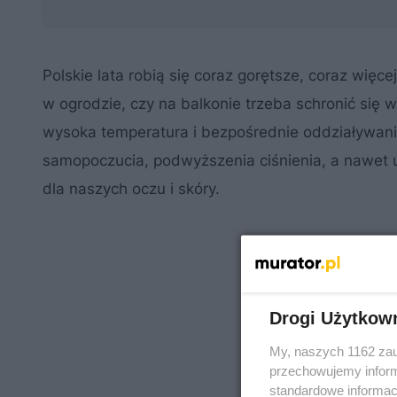
Polskie lata robią się coraz gorętsze, coraz wię
w ogrodzie, czy na balkonie trzeba schronić się
wysoka temperatura i bezpośrednie oddziaływan
samopoczucia, podwyższenia ciśnienia, a nawet
dla naszych oczu i skóry.
Drogi Użytkow
My, naszych 1162 zau
przechowujemy informa
standardowe informac