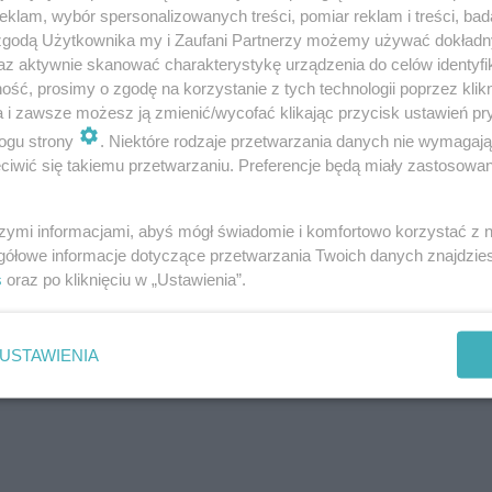
klam, wybór spersonalizowanych treści, pomiar reklam i treści, bad
 zgodą Użytkownika my i Zaufani Partnerzy możemy używać dokład
az aktywnie skanować charakterystykę urządzenia do celów identyfi
ść, prosimy o zgodę na korzystanie z tych technologii poprzez klikn
a i zawsze możesz ją zmienić/wycofać klikając przycisk ustawień pr
ogu strony
. Niektóre rodzaje przetwarzania danych nie wymagaj
iwić się takiemu przetwarzaniu. Preferencje będą miały zastosowanie
lowych lub aluminiowych pokrytych farbą proszkową w r
szymi informacjami, abyś mógł świadomie i komfortowo korzystać z
i. Jako poszycie czaszy parasola stosuje się mocne i wy
gółowe informacje dotyczące przetwarzania Twoich danych znajdzi
s
oraz po kliknięciu w „Ustawienia”.
orach. Możemy wybrać parasole białe, beżowe, zielone
 są przemyślane i dopracowane pod względem estetycz
USTAWIENIA
aranżacji tarasu
yjnej części ogrodu i
, w której lubimy