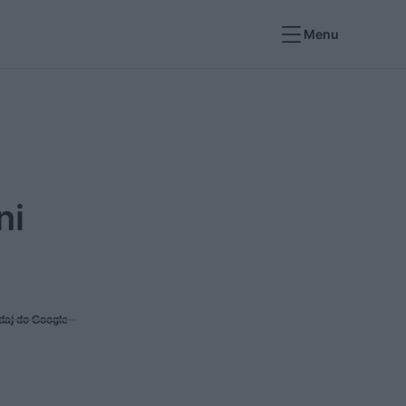
Menu
ni
daj do Google