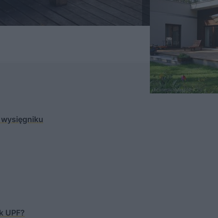
 wysięgniku
ik UPF?