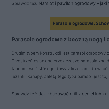
Namiot i pawilon ogrodowy - jaki
Sprawdź też:
Parasole ogrodowe. Schow
Parasole ogrodowe z boczną nogą i 
Drugim typem konstrukcji jest parasol ogrodowy
Przestrzeń osłaniana przez czaszę parasola zna
tam umieścić stół ogrodowy z krzesłami do wspó
leżanki, kanapy. Zaletą tego typu parasoli jest t
Jak zbudować grill z cegieł lub k
Sprawdź też: