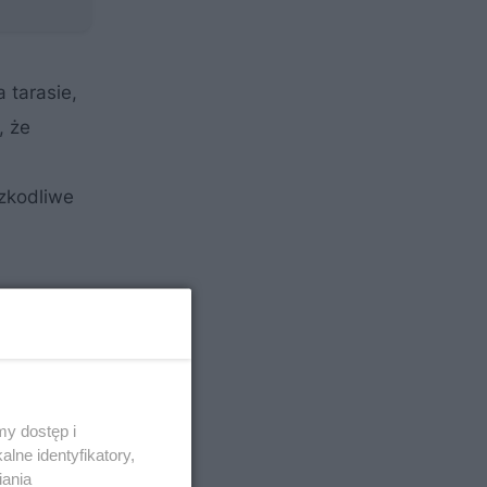
 tarasie,
, że
zkodliwe
y dostęp i
lne identyfikatory,
iania