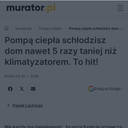
Instalacje
Pompy ciepła
Pompą ciepła schłodzisz dom
nawet 5 razy taniej niż klimatyzatorem. To hit!
Pompą ciepła schłodzisz
dom nawet 5 razy taniej niż
klimatyzatorem. To hit!
2026-05-21
9:59
Dodaj do Google
Paweł Lachman
Nie każdy ma świadomość, że poza funkcją grzewczą