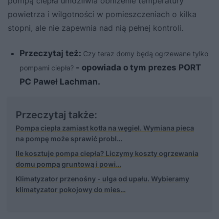
pompą ciepła umożliwia obniżenie temperatury
powietrza i wilgotności w pomieszczeniach o kilka
stopni, ale nie zapewnia nad nią pełnej kontroli.
Przeczytaj też:
Czy teraz domy będą ogrzewane tylko
- opowiada o tym prezes PORT
pompami ciepła?
PC Paweł Lachman.
Przeczytaj także:
Pompa ciepła zamiast kotła na węgiel. Wymiana pieca
na pompę może sprawić probl…
Ile kosztuje pompa ciepła? Liczymy koszty ogrzewania
domu pompą gruntową i powi…
Klimatyzator przenośny - ulga od upału. Wybieramy
klimatyzator pokojowy do mies…