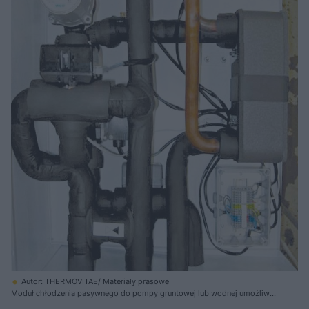
Autor: THERMOVITAE/ Materiały prasowe
Moduł chłodzenia pasywnego do pompy gruntowej lub wodnej umożliwia
wymianę ciepła między solanką i wodą w instalacji c.o. z pominięciem