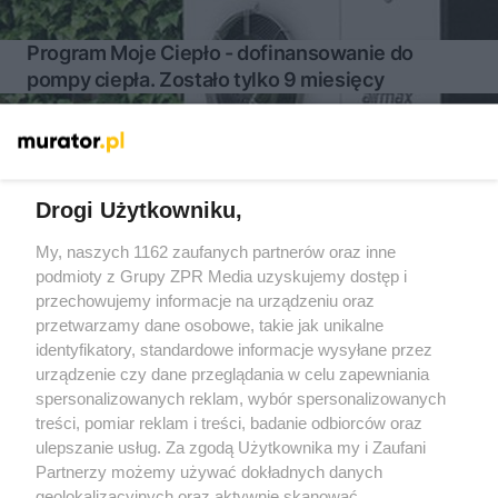
Program Moje Ciepło - dofinansowanie do
pompy ciepła. Zostało tylko 9 miesięcy
Więcej
Drogi Użytkowniku,
My, naszych 1162 zaufanych partnerów oraz inne
Żaden utwór zamieszczony w serwisie nie może być powielany i
rozpowszechniany lub dalej rozpowszechniany w jakikolwiek sposób
podmioty z Grupy ZPR Media uzyskujemy dostęp i
(w tym także elektroniczny lub mechaniczny) na jakimkolwiek polu
przechowujemy informacje na urządzeniu oraz
eksploatacji w jakiejkolwiek formie, włącznie z umieszczaniem w
przetwarzamy dane osobowe, takie jak unikalne
Internecie bez pisemnej zgody właściciela praw. Jakiekolwiek użycie
lub wykorzystanie utworów w całości lub w części z naruszeniem
identyfikatory, standardowe informacje wysyłane przez
prawa, tzn. bez właściwej zgody, jest zabronione pod groźbą kary i
urządzenie czy dane przeglądania w celu zapewniania
może być ścigane prawnie.
spersonalizowanych reklam, wybór spersonalizowanych
treści, pomiar reklam i treści, badanie odbiorców oraz
ulepszanie usług. Za zgodą Użytkownika my i Zaufani
Partnerzy możemy używać dokładnych danych
geolokalizacyjnych oraz aktywnie skanować