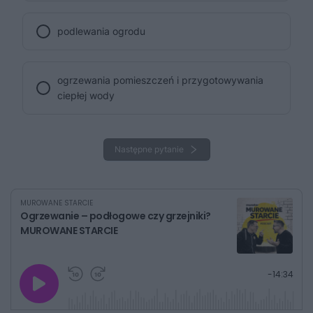
podlewania ogrodu
ogrzewania pomieszczeń i przygotowywania
ciepłej wody
Następne pytanie
MUROWANE STARCIE
Ogrzewanie – podłogowe czy grzejniki?
MUROWANE STARCIE
G
P
P
P
-
14:34
r
r
r
o
a
z
z
j
z
e
e
w
w
o