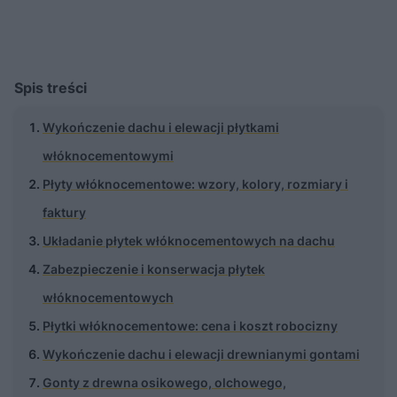
Spis treści
Wykończenie dachu i elewacji płytkami
włóknocementowymi
Płyty włóknocementowe: wzory, kolory, rozmiary i
faktury
Układanie płytek włóknocementowych na dachu
Zabezpieczenie i konserwacja płytek
włóknocementowych
Płytki włóknocementowe: cena i koszt robocizny
Wykończenie dachu i elewacji drewnianymi gontami
Gonty z drewna osikowego, olchowego,