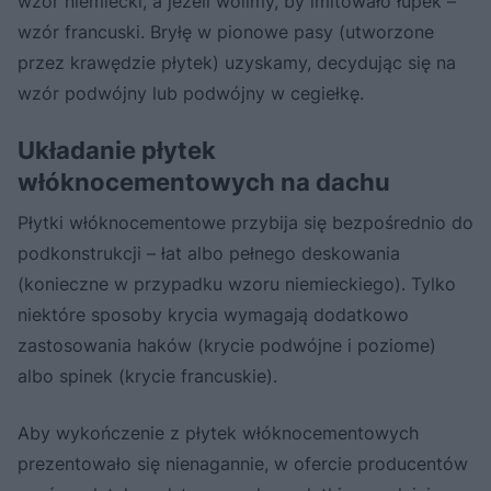
wzór niemiecki, a jeżeli wolimy, by imitowało łupek –
wzór francuski. Bryłę w pionowe pasy (utworzone
przez krawędzie płytek) uzyskamy, decydując się na
wzór podwójny lub podwójny w cegiełkę.
Układanie płytek
włóknocementowych na dachu
Płytki włóknocementowe przybija się bezpośrednio do
podkonstrukcji – łat albo pełnego deskowania
(konieczne w przypadku wzoru niemieckiego). Tylko
niektóre sposoby krycia wymagają dodatkowo
zastosowania haków (krycie podwójne i poziome)
albo spinek (krycie francuskie).
Aby wykończenie z płytek włóknocementowych
prezentowało się nienagannie, w ofercie producentów