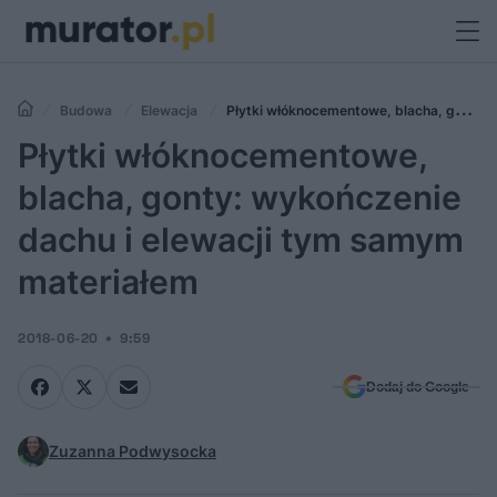
Budowa
Elewacja
Płytki włóknocementowe, blacha, gonty:
wykończenie dachu i elewacji tym samym materiałem
Płytki włóknocementowe,
blacha, gonty: wykończenie
dachu i elewacji tym samym
materiałem
2018-06-20
9:59
Dodaj do Google
Zuzanna Podwysocka