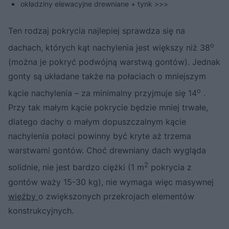
okładziny elewacyjne drewniane + tynk >>>
Ten rodzaj pokrycia najlepiej sprawdza się na
o
dachach, których kąt nachylenia jest większy niż 38
(można je pokryć podwójną warstwą gontów). Jednak
gonty są układane także na połaciach o mniejszym
o
kącie nachylenia – za minimalny przyjmuje się 14
.
Przy tak małym kącie pokrycie będzie mniej trwałe,
dlatego dachy o małym dopuszczalnym kącie
nachylenia połaci powinny być kryte aż trzema
warstwami gontów. Choć drewniany dach wygląda
2
solidnie, nie jest bardzo ciężki (1 m
pokrycia z
gontów waży 15-30 kg), nie wymaga więc masywnej
więźby
o zwiększonych przekrojach elementów
konstrukcyjnych.