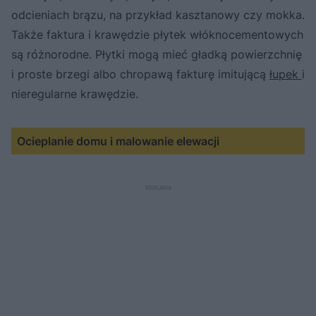
odcieniach brązu, na przykład kasztanowy czy mokka.
Także faktura i krawędzie płytek włóknocementowych
są różnorodne. Płytki mogą mieć gładką powierzchnię
i proste brzegi albo chropawą fakturę imitującą
łupek
i
nieregularne krawędzie.
Ocieplanie domu i malowanie elewacji