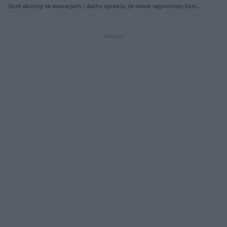
Gont ułożony na elewacjach i dachu sprawia, że nawet najprostszy kształt
bryły staje się wielowymiarowy, oryginalny i wspaniale wpisuje się w
pejzaż. Dach i elewacja pokryte gontem modrzewiowym. Projekt domu:
+48 Pracownia Projektowa