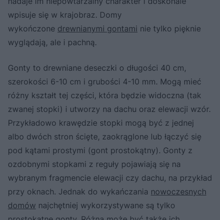
nadaje im niepowtarzalny charakter i doskonale
wpisuje się w krajobraz. Domy
wykończone
drewnianymi gontami
nie tylko pięknie
wyglądają, ale i pachną.
Gonty to drewniane deseczki o długości 40 cm,
szerokości 6-10 cm i grubości 4-10 mm. Mogą mieć
różny kształt tej części, która będzie widoczna (tak
zwanej stopki) i utworzy na dachu oraz elewacji wzór.
Przykładowo krawędzie stopki mogą być z jednej
albo dwóch stron ścięte, zaokrąglone lub łączyć się
pod kątami prostymi (gont prostokątny). Gonty z
ozdobnymi stopkami z reguły pojawiają się na
wybranym fragmencie elewacji czy dachu, na przykład
przy oknach. Jednak do wykańczania
nowoczesnych
domów
najchętniej wykorzystywane są tylko
prostokątne gonty. Różna może być także ich