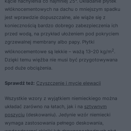
kącie nachylenia co najmniej 25°. Układanie płytek
włóknocementowych na dachu o mniejszym spadku
jest wprawdzie dopuszczalne, ale wiąże się z
koniecznością bardzo dobrego zabezpieczenia ich
przed wodą, na przykład ułożeniem pod pokryciem
zgrzewalnej membrany albo papy. Płytki
2
włóknocementowe są lekkie – ważą 13–20 kg/m
.
Dzięki temu więźba nie musi być przygotowywana
pod duże obciążenia.
Sprawdź też:
Czyszczenie i mycie elewacji
Wszystkie wzory z wyjątkiem niemieckiego można
układać zarówno na łatach, jak i na
sztywnym
poszyciu
(deskowaniu). Jedynie wzór niemiecki
wymaga zastosowania pełnego deskowania,
wodoodpornej sklejki lub drewnopochodnych płyt