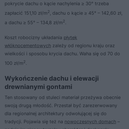
pokrycie dachu o kącie nachylenia ≥ 30° trzeba
2
zapłacić 151,10 zł/m
, dachu o kącie ≥ 45° – 142,60 zł,
2
a dachu ≥ 55° – 134,8 zł/m
.
Koszt robocizny układania
płytek
włóknocementowych
zależy od regionu kraju oraz
wielkości i sposobu krycia dachu. Waha się od 70 do
2
100 zł/m
.
Wykończenie dachu i elewacji
drewnianymi gontami
Ten stosowany od stuleci materiał przeżywa obecnie
swoją drugą młodość. Przestał być zarezerwowany
dla regionalnej architektury odwołującej się do
tradycji. Pojawia się też na
nowoczesnych domach
–