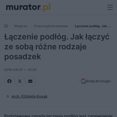
Wnętrza
Prace wykończeniowe
Łączenie podłóg. Jak
łączyć ze sobą różne rodzaje posadzek
Łączenie podłóg. Jak łączyć
ze sobą różne rodzaje
posadzek
2016-08-01
12:33
Dodaj do Google
arch. Elżbieta Kusak
Podstawową zasadą łączenia podłóg jest zapewnienie