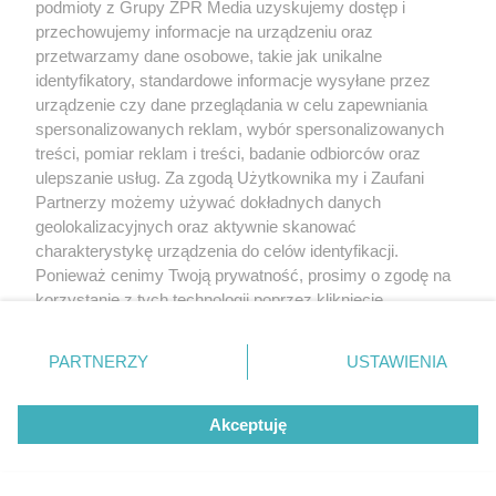
podmioty z Grupy ZPR Media uzyskujemy dostęp i
jak schłodzić dom za darmo
przechowujemy informacje na urządzeniu oraz
przetwarzamy dane osobowe, takie jak unikalne
identyfikatory, standardowe informacje wysyłane przez
urządzenie czy dane przeglądania w celu zapewniania
Więcej
spersonalizowanych reklam, wybór spersonalizowanych
treści, pomiar reklam i treści, badanie odbiorców oraz
ulepszanie usług. Za zgodą Użytkownika my i Zaufani
Żaden utwór zamieszczony w serwisie nie może być powielany i
Partnerzy możemy używać dokładnych danych
rozpowszechniany lub dalej rozpowszechniany w jakikolwiek sposób
geolokalizacyjnych oraz aktywnie skanować
(w tym także elektroniczny lub mechaniczny) na jakimkolwiek polu
charakterystykę urządzenia do celów identyfikacji.
eksploatacji w jakiejkolwiek formie, włącznie z umieszczaniem w
Internecie bez pisemnej zgody właściciela praw. Jakiekolwiek użycie
Ponieważ cenimy Twoją prywatność, prosimy o zgodę na
lub wykorzystanie utworów w całości lub w części z naruszeniem
korzystanie z tych technologii poprzez kliknięcie
prawa, tzn. bez właściwej zgody, jest zabronione pod groźbą kary i
może być ścigane prawnie.
„Akceptuję”. Zgoda jest dobrowolna i zawsze możesz ją
zmienić/wycofać klikając przycisk ustawień prywatności
PARTNERZY
USTAWIENIA
znajdujący się w lewym dolnym rogu strony
. Niektóre
rodzaje przetwarzania danych nie wymagają zgody
Akceptuję
użytkownika, ale masz prawo sprzeciwić się takiemu
przetwarzaniu. Preferencje będą miały zastosowanie tylko
na tej witrynie.
O nas