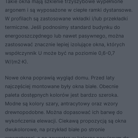
Takie okna mają szklenie trzyszybowe wypełnione
argonem i są wyposażone w ciepłe ramki dystansowe.
W profilach są zastosowane wkładki i/lub przekładki
termiczne. Jeśli podnosimy standard budynku do
energooszczędnego lub nawet pasywnego, można
zastosować znacznie lepiej izolujące okna, których
współczynnik U może być na poziomie 0,6-0,7
W/(m2·K).
Nowe okna poprawią wygląd domu. Przed laty
najczęściej montowane były okna białe. Obecnie
paleta dostępnych kolorów jest bardzo szeroka.
Modne są kolory szary, antracytowy oraz wzory
drewnopodobne. Można dopasować ich barwę do
wykończenia elewacji. Ciekawą propozycją są okna
dwukolorowe, na przykład białe po stronie
wewnętrznej, a na zewnątrz w kolorze pasującym do