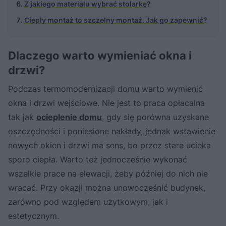
Z jakiego materiału wybrać stolarkę?
Ciepły montaż to szczelny montaż. Jak go zapewnić?
Dlaczego warto wymieniać okna i
drzwi?
Podczas termomodernizacji domu warto wymienić
okna i drzwi wejściowe. Nie jest to praca opłacalna
tak jak
ocieplenie domu
, gdy się porówna uzyskane
oszczędności i poniesione nakłady, jednak wstawienie
nowych okien i drzwi ma sens, bo przez stare ucieka
sporo ciepła. Warto też jednocześnie wykonać
wszelkie prace na elewacji, żeby później do nich nie
wracać. Przy okazji można unowocześnić budynek,
zarówno pod względem użytkowym, jak i
estetycznym.