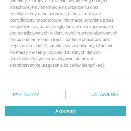
podmioty z Grupy ZPR Media uzyskujemy dostęp i
przechowujemy informacje na urządzeniu oraz
przetwarzamy dane osobowe, takie jak unikalne
identyfikatory, standardowe informacje wysyłane przez
urządzenie czy dane przeglądania w celu zapewniania
spersonalizowanych reklam, wybór spersonalizowanych
treści, pomiar reklam i treści, badanie odbiorców oraz
Dofinansowanie do wymiany okien i drzwi
ulepszanie usług. Za zgodą Użytkownika my i Zaufani
Partnerzy możemy używać dokładnych danych
geolokalizacyjnych oraz aktywnie skanować
Jeśli podczas termomodernizacji domu zamierzamy
charakterystykę urządzenia do celów identyfikacji.
wymienić okna i drzwi wejściowe, to
warto
Ponieważ cenimy Twoją prywatność, prosimy o zgodę na
korzystanie z tych technologii poprzez kliknięcie
skorzystać z dostępnego dofinansowania
, które
„Akceptuję”. Zgoda jest dobrowolna i zawsze możesz ją
pozwoli zmniejszyć koszt tej inwestycji. Do wyboru są
zmienić/wycofać klikając przycisk ustawień prywatności
PARTNERZY
USTAWIENIA
dwie możliwości: program „
Czyste Powietrze
”
znajdujący się w lewym dolnym rogu strony
. Niektóre
(skierowany do osób o dochodach
rodzaje przetwarzania danych nie wymagają zgody
nieprzekraczających limitów) i
ulga
Akceptuję
użytkownika, ale masz prawo sprzeciwić się takiemu
przetwarzaniu. Preferencje będą miały zastosowanie tylko
termomodernizacyjna
(tu nie ma górnego
na tej witrynie.
ograniczenia dochodu). Można skorzystać z obu, pod