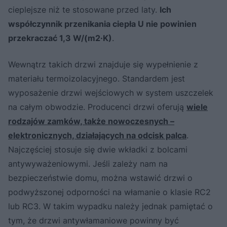
cieplejsze niż te stosowane przed laty.
Ich
współczynnik przenikania ciepła U nie powinien
przekraczać 1,3 W/(m2·K)
.
Wewnątrz takich drzwi znajduje się wypełnienie z
materiału termoizolacyjnego. Standardem jest
wyposażenie drzwi wejściowych w system uszczelek
na całym obwodzie. Producenci drzwi oferują
wiele
rodzajów zamków, także nowoczesnych –
elektronicznych, działających na odcisk palca
.
Najczęściej stosuje się dwie wkładki z bolcami
antywyważeniowymi. Jeśli zależy nam na
bezpieczeństwie domu, można wstawić drzwi o
podwyższonej odporności na włamanie o klasie RC2
lub RC3. W takim wypadku należy jednak pamiętać o
tym, że drzwi antywłamaniowe powinny być