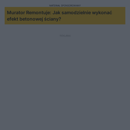
MATERIAŁ SPONSOROWANY
Murator Remontuje: Jak samodzielnie wykonać
efekt betonowej ściany?