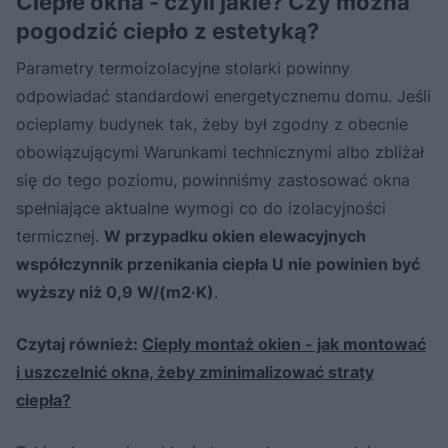
Ciepłe okna - czyli jakie? Czy można
pogodzić ciepło z estetyką?
Parametry termoizolacyjne stolarki powinny
odpowiadać standardowi energetycznemu domu. Jeśli
ocieplamy budynek tak, żeby był zgodny z obecnie
obowiązującymi Warunkami technicznymi albo zbliżał
się do tego poziomu, powinniśmy zastosować okna
spełniające aktualne wymogi co do izolacyjności
termicznej.
W przypadku okien elewacyjnych
współczynnik przenikania ciepła U nie powinien być
wyższy niż 0,9 W/(m2·K)
.
Czytaj również:
Ciepły montaż okien - jak montować
i uszczelnić okna, żeby zminimalizować straty
ciepła?