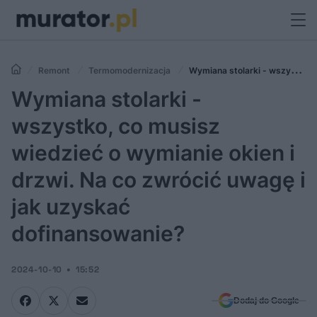
Remont
Termomodernizacja
Wymiana stolarki - wszystko,
co musisz wiedzieć o wymianie okien i drzwi. Na co zwrócić uwagę i jak
Wymiana stolarki -
uzyskać dofinansowanie?
wszystko, co musisz
wiedzieć o wymianie okien i
drzwi. Na co zwrócić uwagę i
jak uzyskać
dofinansowanie?
2024-10-10
15:52
Dodaj do Google