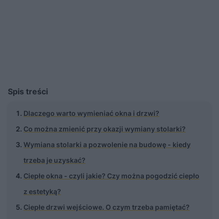
Spis treści
Dlaczego warto wymieniać okna i drzwi?
Co można zmienić przy okazji wymiany stolarki?
Wymiana stolarki a pozwolenie na budowę - kiedy
trzeba je uzyskać?
Ciepłe okna - czyli jakie? Czy można pogodzić ciepło
z estetyką?
Ciepłe drzwi wejściowe. O czym trzeba pamiętać?