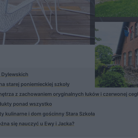
z Dylewskich
a starej poniemieckiej szkoły
ętrza z zachowaniem oryginalnych łuków i czerwonej ceg
rodukty ponad wszystko
aty kulinarne i dom gościnny Stara Szkoła
można się nauczyć u Ewy i Jacka?