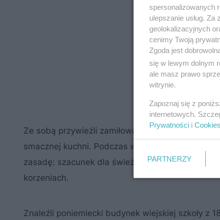
spersonalizowanych re
ulepszanie usług. Za
geolokalizacyjnych or
cenimy Twoją prywatno
Zgoda jest dobrowoln
się w lewym dolnym r
ale masz prawo sprzec
witrynie.
Zapoznaj się z poniż
internetowych. Szcze
Prywatności
i
Cookie
Ze sobą przywieźli zamiłowanie do aktywności w 
smacznej kuchni. Podczas wielu podróży po Francj
PARTNERZY
zasadę: szacunek dla świeżych, lokalnych skład
korzeniach.
Znaleźli poniemiecki budynek wiejskiej szkoły z 