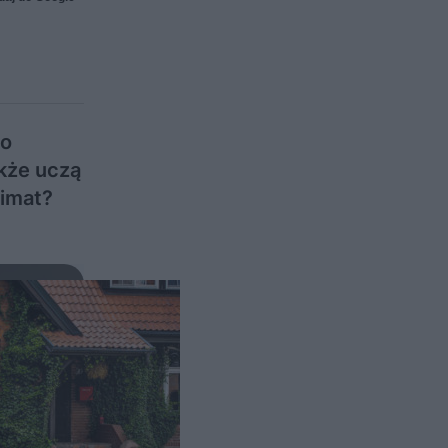
go
akże uczą
limat?