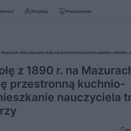
Remont
Projekty
Prenumerata
ołę z 1890 r. na Mazurac
się przestronną kuchnio-
mieszkanie nauczyciela tr
rzy
Do