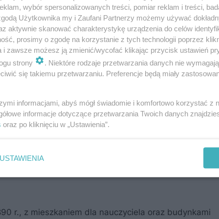
klam, wybór spersonalizowanych treści, pomiar reklam i treści, bad
 zgodą Użytkownika my i Zaufani Partnerzy możemy używać dokład
az aktywnie skanować charakterystykę urządzenia do celów identyfi
ść, prosimy o zgodę na korzystanie z tych technologii poprzez klikn
a i zawsze możesz ją zmienić/wycofać klikając przycisk ustawień pr
ogu strony
. Niektóre rodzaje przetwarzania danych nie wymagaj
iwić się takiemu przetwarzaniu. Preferencje będą miały zastosowanie
szymi informacjami, abyś mógł świadomie i komfortowo korzystać z
gółowe informacje dotyczące przetwarzania Twoich danych znajdzi
s
oraz po kliknięciu w „Ustawienia”.
plenerze (oboje byli przewodnikami beskidzkimi), dobre
i kosztowali znakomitych potraw, serów, win. I poznali 
USTAWIENIA
ników. Podobną Jacek wyniósł z rodzinnego domu o kre
1890 r., z mieszkaniem dla nauczyciela oraz budynkami