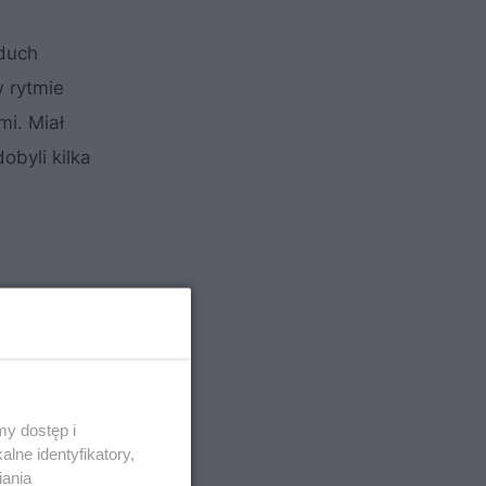
 duch
w rytmie
mi. Miał
byli kilka
ch
y dostęp i
lne identyfikatory,
iania