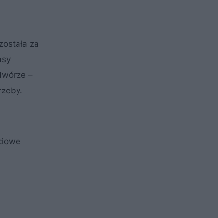
została za
asy
dwórze –
rzeby.
yciowe