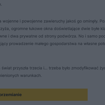
e.
 a wojenne i powojenne zawieruchy jakoś go ominęły. Po
 krzyża, ogromne łukowe okna doświetlające dwie byłe kl
łówne i dwa prywatne od strony podwórza. No i samo po
jący prowadzenie małego gospodarstwa na własne pot
 świat przyszła trzecia i… trzeba było zmodyfikować ż
zmienionych warunkach.
 przemianie