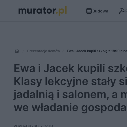
Budowa
Prezentacje domów
Ewa i Jacek kupili szk
Klasy lekcyjne stały 
jadalnią i salonem, a 
we władanie gospoda
2026-06-30
5:18