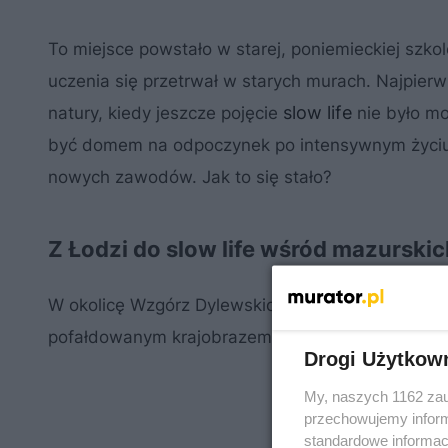
To miejsce powstało w starej, poniemieckiej szko
uczenia się przetrwał w starych murach. Najpierw
slow life
natury, kiedy jeszcze pojęcie
nie było mo
być domem na odpoczynek po intensywnym życiu z
nowych zawodów. Jak to się stało?
Z Łodzi do slow life wśród mazursk
W okolicę Wzgórz Dylewskich przyjechali z Łodzi. 
pofałdowanym krajobrazem. Przywodziło na myśl uk
Drogi Użytkow
My, naszych 1162 zau
przechowujemy informa
standardowe informac