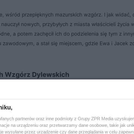
le, wśród przepięknych mazurskich wzgórz. I jak widać,
 nauczył nowych, przybyłych z miasta właścicieli życia 
dne, a potem zachęcił ich do podzielenia się tym z inny
awodowym, a stał się miejscem, gdzie Ewa i Jacek zdo
ich Wzgórz Dylewskich
Chcieli uciec z miasta, zwolnić. To miejsce zachwyciło i
ochane góry: Beskid Niski, Bieszczady, a było bliżej.
niku,
fanych partnerów oraz inne podmioty z Grupy ZPR Media uzyskujem
cje na urządzeniu oraz przetwarzamy dane osobowe, takie jak unika
je wysyłane przez urządzenie czy dane przeglądania w celu zapewn