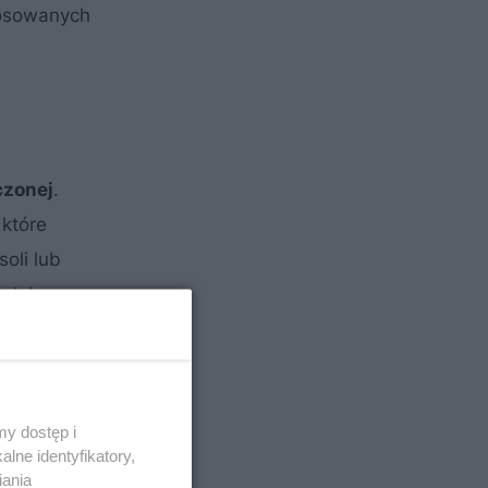
tosowanych
czonej
.
 które
oli lub
ą lub na
y dostęp i
lne identyfikatory,
iania