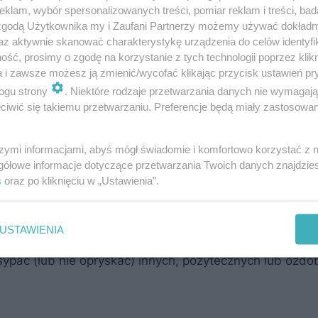
klam, wybór spersonalizowanych treści, pomiar reklam i treści, bad
 zgodą Użytkownika my i Zaufani Partnerzy możemy używać dokład
az aktywnie skanować charakterystykę urządzenia do celów identyfi
ść, prosimy o zgodę na korzystanie z tych technologii poprzez klikn
a i zawsze możesz ją zmienić/wycofać klikając przycisk ustawień pr
ogu strony
. Niektóre rodzaje przetwarzania danych nie wymagaj
iwić się takiemu przetwarzaniu. Preferencje będą miały zastosowanie
szymi informacjami, abyś mógł świadomie i komfortowo korzystać z
chwasty solą lub sodą i poczekać kilka dni. Najkorzystn
gółowe informacje dotyczące przetwarzania Twoich danych znajdzi
s
oraz po kliknięciu w „Ustawienia”.
ybszy i chwasty zaschną.
USTAWIENIA
ub sody i opryskiwać nim chwasty – przyniesie to podob
sypać (lub nie opryskać) innych, pożytecznych lub ozd