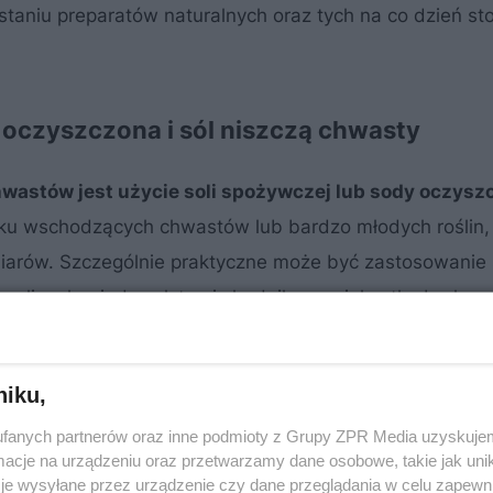
aniu preparatów naturalnych oraz tych na co dzień s
oczyszczona i sól niszczą chwasty
wastów jest użycie soli spożywczej lub sody oczysz
dku wschodzących chwastów lub bardzo młodych roślin,
miarów. Szczególnie praktyczne może być zastosowanie s
zelinach między płytami chodnikowymi, kostką brukow
niku,
fanych partnerów oraz inne podmioty z Grupy ZPR Media uzyskujem
cje na urządzeniu oraz przetwarzamy dane osobowe, takie jak unika
je wysyłane przez urządzenie czy dane przeglądania w celu zapewn