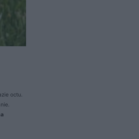
zie octu.
nie.
na