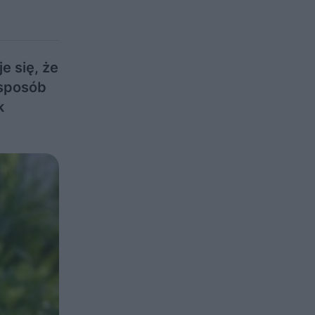
e się, że
 sposób
k