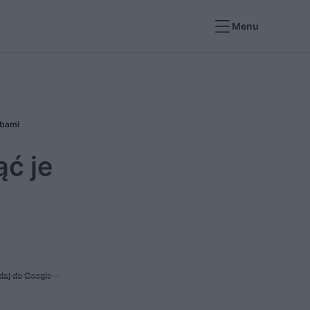
Menu
obami
ć je
daj do Google