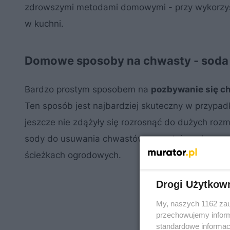
zdrowszymi metodami domowymi - przy wykorzyst
w kuchni.
Domowe sposoby na chwasty - soda 
Bardzo prostym sposobem na
pozbywanie się ch
Ten sposób jest najbardziej skuteczny w przypa
jeszcze nie zdążyły się rozrosnąć do dużych roz
sody do usuwania chwastów wyrastających w szc
ścieżkach ogrodowych.
Drogi Użytkow
My, naszych 1162 zau
przechowujemy informa
standardowe informac