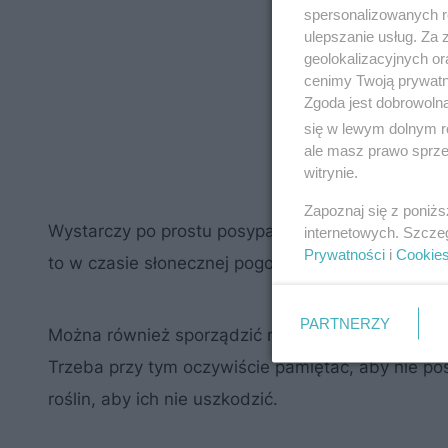
spersonalizowanych re
ulepszanie usług. Za
geolokalizacyjnych or
cenimy Twoją prywatno
Zgoda jest dobrowoln
się w lewym dolnym r
ale masz prawo sprzec
witrynie.
Zapoznaj się z poniż
Wystarczy po prostu posypać miejsca, gdzie rosną 
internetowych. Szcze
Prywatności
i
Cookie
to w czasie słonecznej pogody – efekt będzie sz
PARTNERZY
Można również sporządzić roztwór wodny z soli l
Trzeba przy tym oczywiście pamiętać, aby nie po
roślin, aby ich nie uszkodzić.