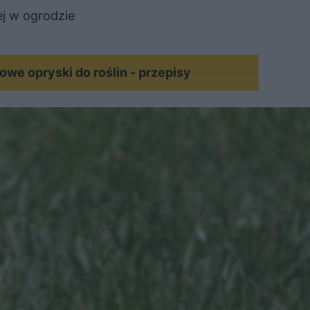
j w ogrodzie
we opryski do roślin - przepisy