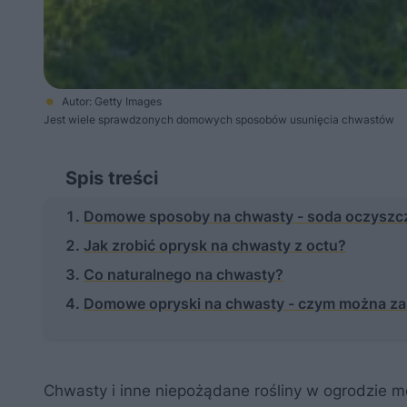
Autor: Getty Images
Jest wiele sprawdzonych domowych sposobów usunięcia chwastów
Spis treści
Domowe sposoby na chwasty - soda oczyszczo
Jak zrobić oprysk na chwasty z octu?
Co naturalnego na chwasty?
Domowe opryski na chwasty - czym można za
Chwasty i inne niepożądane rośliny w ogrodzie m