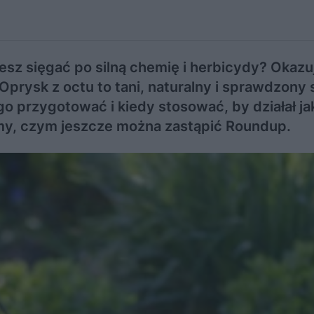
esz sięgać po silną chemię i herbicydy? Okazuj
Oprysk z octu to tani, naturalny i sprawdzony
o przygotować i kiedy stosować, by działał ja
my, czym jeszcze można zastąpić Roundup.