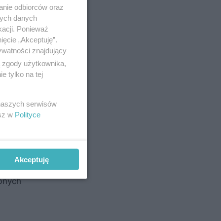
anie odbiorców oraz
nych danych
kacji. Ponieważ
ięcie „Akceptuję”.
ywatności znajdujący
ą zgody użytkownika,
 tylko na tej
 naszych serwisów
iej zrobić
esz w
Polityce
Akceptuję
ny skutek.
obnych