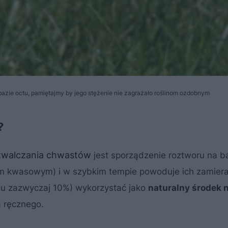
zie octu, pamiętajmy by jego stężenie nie zagrażało roślinom ozdobnym
?
zwalczania chwastów
jest sporządzenie roztworu na ba
iom kwasowym) i w szybkim tempie powoduje ich zamiera
iu zazwyczaj 10%) wykorzystać jako
naturalny środek 
 ręcznego.