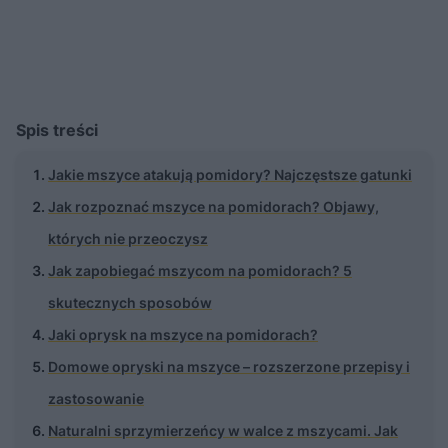
Spis treści
Jakie mszyce atakują pomidory? Najczęstsze gatunki
Jak rozpoznać mszyce na pomidorach? Objawy,
których nie przeoczysz
Jak zapobiegać mszycom na pomidorach? 5
skutecznych sposobów
Jaki oprysk na mszyce na pomidorach?
Domowe opryski na mszyce – rozszerzone przepisy i
zastosowanie
Naturalni sprzymierzeńcy w walce z mszycami. Jak