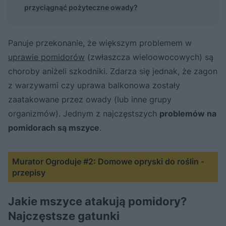
przyciągnąć pożyteczne owady?
Panuje przekonanie, że większym problemem w
uprawie pomidorów
(zwłaszcza wieloowocowych) są
choroby aniżeli szkodniki. Zdarza się jednak, że zagon
z warzywami czy uprawa balkonowa zostały
zaatakowane przez owady (lub inne grupy
organizmów). Jednym z najczęstszych
problemów na
pomidorach są mszyce
.
Murator Ogroduje #2: Domowe opryski do roślin -
przepisy
Jakie mszyce atakują pomidory?
Najczęstsze gatunki