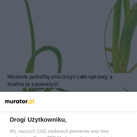
Nicienie potrafią zniszczyć całe uprawy, a
trudno je zauważyć!
Drogi Użytkowniku,
My, naszych 1162 zaufanych partnerów oraz inne