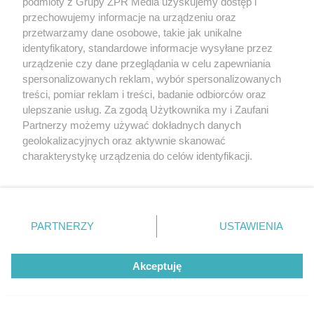
podmioty z Grupy ZPR Media uzyskujemy dostęp i
przechowujemy informacje na urządzeniu oraz
przetwarzamy dane osobowe, takie jak unikalne
identyfikatory, standardowe informacje wysyłane przez
urządzenie czy dane przeglądania w celu zapewniania
spersonalizowanych reklam, wybór spersonalizowanych
treści, pomiar reklam i treści, badanie odbiorców oraz
ulepszanie usług. Za zgodą Użytkownika my i Zaufani
Partnerzy możemy używać dokładnych danych
geolokalizacyjnych oraz aktywnie skanować
Wgryzka szczypiorka atakuje cebulę i pory. Jak
charakterystykę urządzenia do celów identyfikacji.
ją zwalczyć?
Ponieważ cenimy Twoją prywatność, prosimy o zgodę na
korzystanie z tych technologii poprzez kliknięcie
„Akceptuję”. Zgoda jest dobrowolna i zawsze możesz ją
zmienić/wycofać klikając przycisk ustawień prywatności
Więcej
PARTNERZY
USTAWIENIA
znajdujący się w lewym dolnym rogu strony
. Niektóre
rodzaje przetwarzania danych nie wymagają zgody
Akceptuję
użytkownika, ale masz prawo sprzeciwić się takiemu
Żaden utwór zamieszczony w serwisie nie może być powielany i
przetwarzaniu. Preferencje będą miały zastosowanie tylko
rozpowszechniany lub dalej rozpowszechniany w jakikolwiek
na tej witrynie.
sposób (w tym także elektroniczny lub mechaniczny) na
jakimkolwiek polu eksploatacji w jakiejkolwiek formie, włącznie z