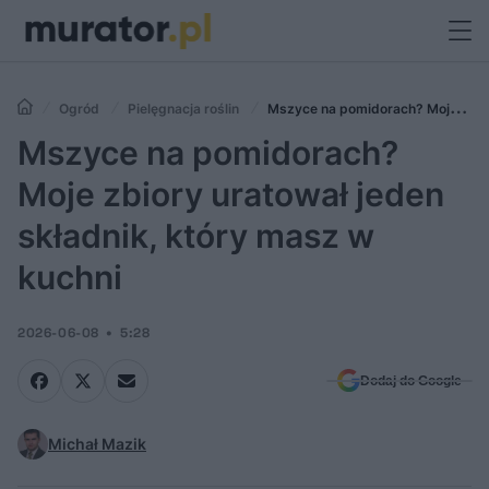
Ogród
Pielęgnacja roślin
Mszyce na pomidorach? Moje
zbiory uratował jeden składnik, który masz w kuchni
Mszyce na pomidorach?
Moje zbiory uratował jeden
składnik, który masz w
kuchni
2026-06-08
5:28
Dodaj do Google
Michał Mazik