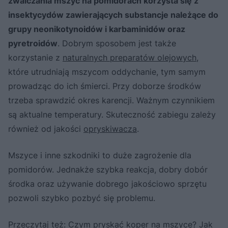
zwalczania mszyc na pomidorach korzysta się z
insektycydów zawierających substancje należące do
grupy neonikotynoidów i karbaminidów oraz
pyretroidów
. Dobrym sposobem jest także
korzystanie z
naturalnych preparatów olejowych
,
które utrudniają mszycom oddychanie, tym samym
prowadząc do ich śmierci. Przy doborze środków
trzeba sprawdzić okres karencji. Ważnym czynnikiem
są aktualne temperatury. Skuteczność zabiegu zależy
również od jakości
opryskiwacza
.
Mszyce i inne szkodniki to duże zagrożenie dla
pomidorów. Jednakże szybka reakcja, dobry dobór
środka oraz używanie dobrego jakościowo sprzętu
pozwoli szybko pozbyć się problemu.
Przeczytaj też:
Czym pryskać koper na mszyce? Jak