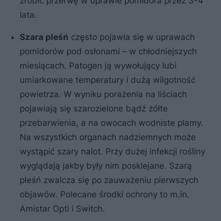
zrobić przerwę w uprawie pomidora przez 3-4
lata.
Szara pleśń
często pojawia się w uprawach
pomidorów pod osłonami – w chłodniejszych
miesiącach. Patogen ją wywołujący lubi
umiarkowane temperatury i dużą wilgotność
powietrza. W wyniku porażenia na liściach
pojawiają się szarozielone bądź żółte
przebarwienia, a na owocach wodniste plamy.
Na wszystkich organach nadziemnych może
wystąpić szary nalot. Przy dużej infekcji rośliny
wyglądają jakby były nim posklejane. Szarą
pleśń zwalcza się po zauważeniu pierwszych
objawów. Polecane środki ochrony to m.in.
Amistar Opti i Switch.