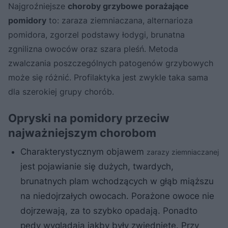
Najgroźniejsze
choroby grzybowe porażające
pomidory
to: zaraza ziemniaczana, alternarioza
pomidora, zgorzel podstawy łodygi, brunatna
zgnilizna owoców oraz szara pleśń. Metoda
zwalczania poszczególnych patogenów grzybowych
może się różnić. Profilaktyka jest zwykle taka sama
dla szerokiej grupy chorób.
Opryski na pomidory przeciw
najważniejszym chorobom
Charakterystycznym objawem
zarazy ziemniaczanej
jest pojawianie się dużych, twardych,
brunatnych plam wchodzących w głąb miąższu
na niedojrzałych owocach. Porażone owoce nie
dojrzewają, za to szybko opadają. Ponadto
pędy wyglądają jakby były zwiędnięte. Przy