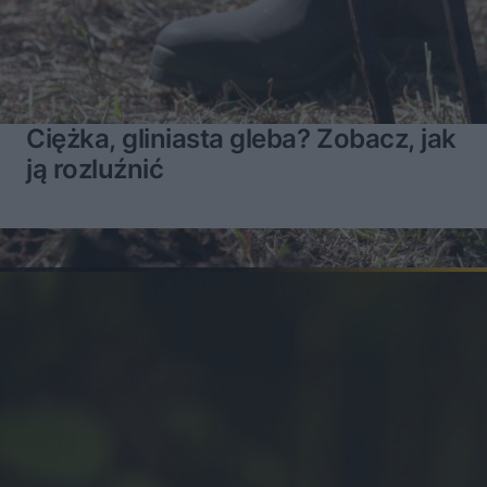
Ciężka, gliniasta gleba? Zobacz, jak
ją rozluźnić