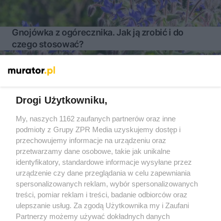
Gnojówka z ogórecznika. Jak ją zrobić i do
czego stosować?
Więcej
Drogi Użytkowniku,
My, naszych 1162 zaufanych partnerów oraz inne
Żaden utwór zamieszczony w serwisie nie może być powielany i
podmioty z Grupy ZPR Media uzyskujemy dostęp i
rozpowszechniany lub dalej rozpowszechniany w jakikolwiek
sposób (w tym także elektroniczny lub mechaniczny) na
przechowujemy informacje na urządzeniu oraz
jakimkolwiek polu eksploatacji w jakiejkolwiek formie, włącznie z
przetwarzamy dane osobowe, takie jak unikalne
umieszczaniem w Internecie bez pisemnej zgody właściciela praw.
Jakiekolwiek użycie lub wykorzystanie utworów w całości lub w
identyfikatory, standardowe informacje wysyłane przez
części z naruszeniem prawa, tzn. bez właściwej zgody, jest
urządzenie czy dane przeglądania w celu zapewniania
zabronione pod groźbą kary i może być ścigane prawnie.
spersonalizowanych reklam, wybór spersonalizowanych
treści, pomiar reklam i treści, badanie odbiorców oraz
ulepszanie usług. Za zgodą Użytkownika my i Zaufani
Partnerzy możemy używać dokładnych danych