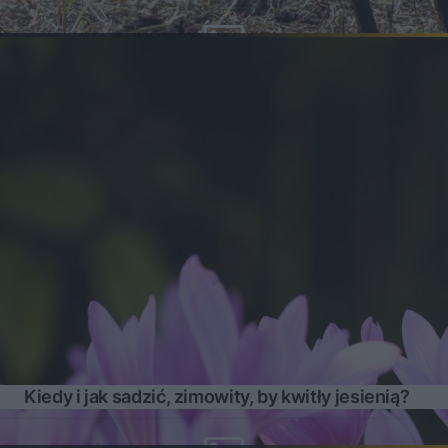
Kiedy i jak sadzić, zimowity, by kwitły jesienią?