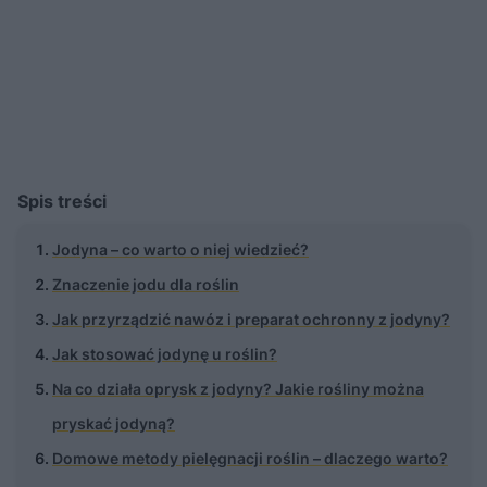
Spis treści
Jodyna – co warto o niej wiedzieć?
Znaczenie jodu dla roślin
Jak przyrządzić nawóz i preparat ochronny z jodyny?
Jak stosować jodynę u roślin?
Na co działa oprysk z jodyny? Jakie rośliny można
pryskać jodyną?
Domowe metody pielęgnacji roślin – dlaczego warto?