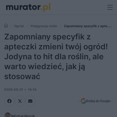
Ogród
Pielęgnacja roślin
Zapomniany specyfik z apteczki
zmieni twój ogród! Jodyna to hit dla roślin, ale warto wiedzieć, jak ją
Zapomniany specyfik z
stosować
apteczki zmieni twój ogród!
Jodyna to hit dla roślin, ale
warto wiedzieć, jak ją
stosować
2026-05-21
14:14
Dodaj do Google
Michał Mazik