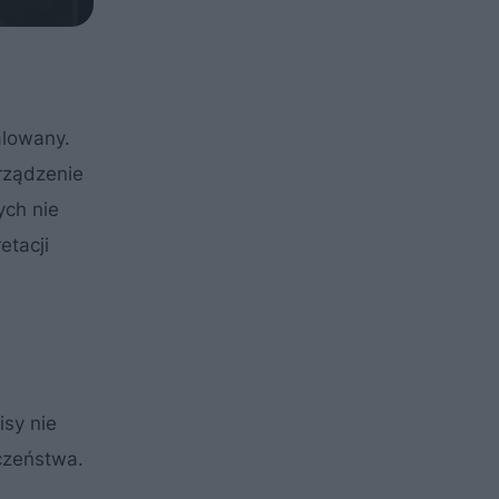
alowany.
rządzenie
ych nie
etacji
isy nie
czeństwa.