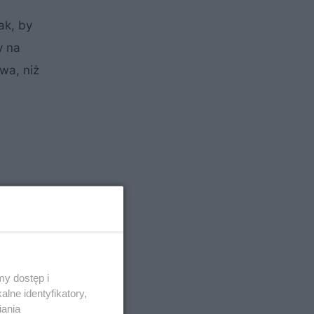
ak, by
y na
wa, niż
y dostęp i
lne identyfikatory,
iania