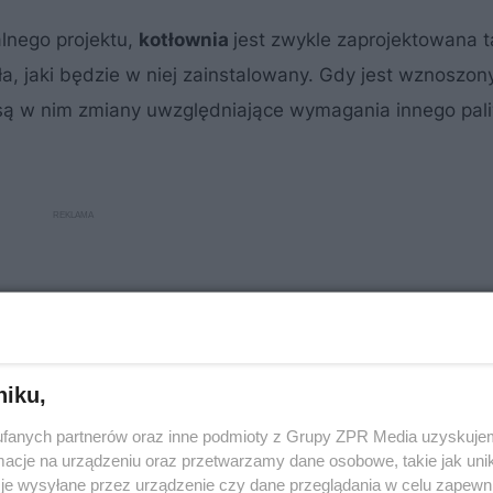
lnego projektu,
kotłownia
jest zwykle zaprojektowana t
a, jaki będzie w niej zainstalowany. Gdy jest wznoszon
są w nim zmiany uwzględniające wymagania innego pali
niku,
fanych partnerów oraz inne podmioty z Grupy ZPR Media uzyskujem
cje na urządzeniu oraz przetwarzamy dane osobowe, takie jak unika
je wysyłane przez urządzenie czy dane przeglądania w celu zapewn