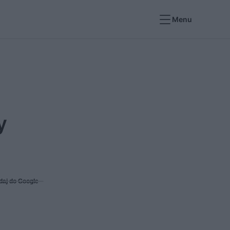
Menu
y
daj do Google