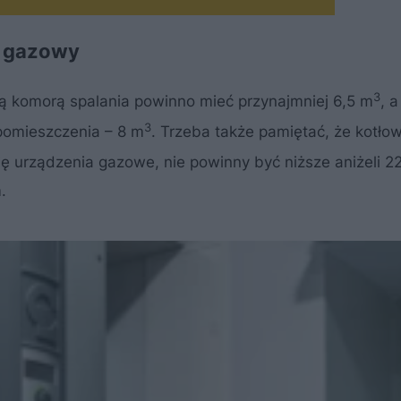
ł gazowy
3
ą komorą spalania powinno mieć przynajmniej 6,5 m
, a
3
pomieszczenia – 8 m
. Trzeba także pamiętać, że kotło
ę urządzenia gazowe, nie powinny być niższe aniżeli 2
.