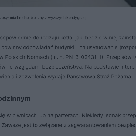
rzesyłania brudnej bielizny z wyższych kondygnacji
powiednie do rodzaju kotła, jaki będzie w niej zainst
 powinny odpowiadać budynki i ich usytuowanie (rozpo
az w Polskich Normach (m.in. PN-B-02431-1). Przepisów t
wnie względami bezpieczeństwa. Na podstawie interpr
ienia i zezwolenia wydaje Państwowa Straż Pożarna.
rodzinnym
ę w piwnicach lub na parterach. Niekiedy jednak przep
ę. Zawsze jest to związane z zagwarantowaniem bezpie