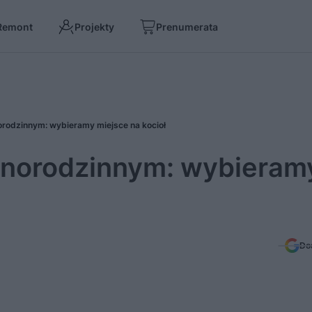
Remont
Projekty
Prenumerata
rodzinnym: wybieramy miejsce na kocioł
dnorodzinnym: wybieram
Do