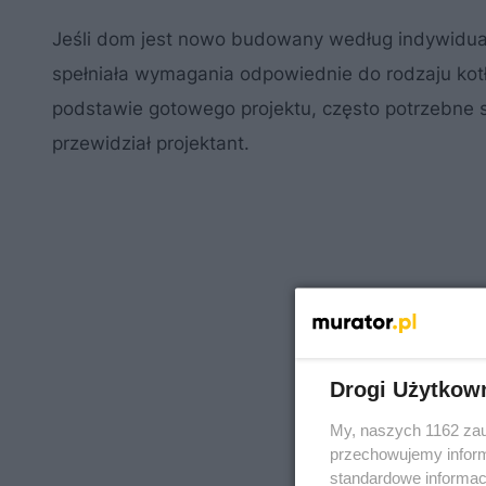
Jeśli dom jest nowo budowany według indywidua
spełniała wymagania odpowiednie do rodzaju kotł
podstawie gotowego projektu, często potrzebne 
przewidział projektant.
Drogi Użytkow
My, naszych 1162 zau
przechowujemy informa
standardowe informac