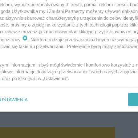
klam, wybór spersonalizowanych treści, pomiar reklam i treści, bad
 zgodą Użytkownika my i Zaufani Partnerzy możemy używać dokład
az aktywnie skanować charakterystykę urządzenia do celów identyfi
moderniz
 wymagać przy okazji wymiany kotła w ramach
ść, prosimy o zgodę na korzystanie z tych technologii poprzez klikn
ży zaplanować takie przedsięwzięcie, gdy podczas mode
a i zawsze możesz ją zmienić/wycofać klikając przycisk ustawień pr
 zmienia jego rodzaj (np. ze zwykłego kotła gazowego na
ogu strony
. Niektóre rodzaje przetwarzania danych nie wymagaj
iwić się takiemu przetwarzaniu. Preferencje będą miały zastosowanie
lety
lub inną biomasę).
szymi informacjami, abyś mógł świadomie i komfortowo korzystać z
ieplnej kotła
. Kotły gazowe i olejowe o małej mocy, czy
gółowe informacje dotyczące przetwarzania Twoich danych znajdzi
s
oraz po kliknięciu w „Ustawienia”.
zonych do stałego pobytu ludzi, np. w kuchni lub łaz
racza zapotrzebowanie większości nowych domów jednor
USTAWIENIA
 technicznych lub w kotłowniach będących oddzielnymi