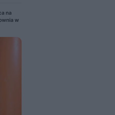
ca na
łownia w