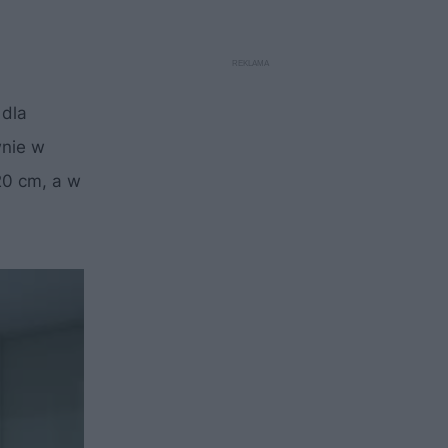
 dla
wnie w
20 cm, a w