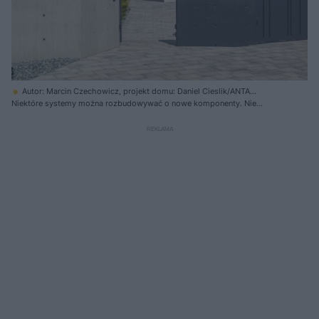
Autor: Marcin Czechowicz, projekt domu: Daniel Cieslik/ANTA
ARCHITEKCI, projekt ogrodu i ogrodzenia: Przemyslaw
Niektóre systemy można rozbudowywać o nowe komponenty. Nie
Suchanski/GARDEN WORKSHOP
zawsze muszą być tej samej firmy, której system kupiliśmy. Warto to
sprawdzić przed wyborem, by móc bez problemu włączać kolejne
elementy do systemu i zarządzać nimi z jednego poziomu