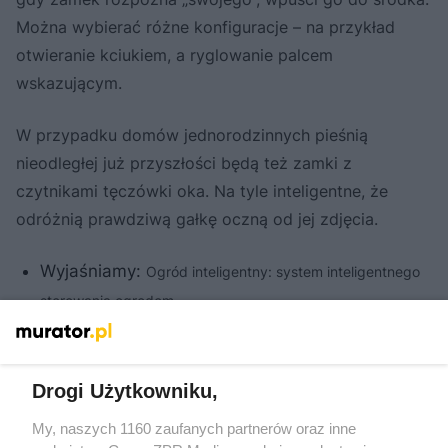
Można wybierać różne konfiguracje – na przykład
otwieranie kciukiem, a ryglowanie palcem
wskazującym.
W przypadku domów jednorodzinnych pieśnią
nieodległej już przyszłości będą też zamki z
czytnikami tęczówki oka. Na tyle inteligentne, że
odróżnią prawdziwą gałkę oczną od jej zdjęcia.
Wyjaśniamy:
Ogród inteligentny: system inteligentnego
sterowania ogrodem
Niech dom nas wysłucha
Drogi Użytkowniku,
Nie ma szybszego sposobu na komenderowanie
My, naszych 1160 zaufanych partnerów oraz inne
domowymi urządzeniami niż głośne, precyzyjne