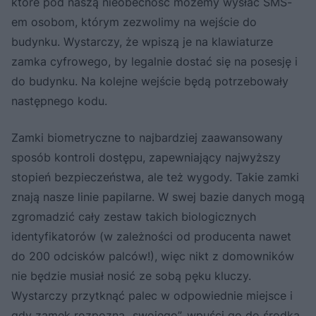
które pod naszą nieobecność możemy wysłać SMS-
em osobom, którym zezwolimy na wejście do
budynku. Wystarczy, że wpiszą je na klawiaturze
zamka cyfrowego, by legalnie dostać się na posesję i
do budynku. Na kolejne wejście będą potrzebowały
następnego kodu.
Zamki biometryczne to najbardziej zaawansowany
sposób kontroli dostępu, zapewniający najwyższy
stopień bezpieczeństwa, ale też wygody. Takie zamki
znają nasze linie papilarne. W swej bazie danych mogą
zgromadzić cały zestaw takich biologicznych
identyfikatorów (w zależności od producenta nawet
do 200 odcisków palców!), więc nikt z domowników
nie będzie musiał nosić ze sobą pęku kluczy.
Wystarczy przytknąć palec w odpowiednie miejsce i
gdy zamek rozpozna „swojego”, wpuści go do środka.