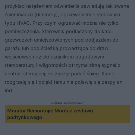
przykład natężeniem oświetlenia zawiadują tak zwane
ściemniacze (dimmery), ogrzewaniem – sterowniki
typu HVAC. Przy czym ogrzewać można nie tylko
pomieszczenia. Sterownik podłączony do kabli
grzewczych umiejscowionych pod podjazdem do
garażu lub pod ścieżką prowadzącą do drzwi
wejściowych dzięki czujnikom pogodowym
(temperatury i wilgotności) otrzyma zimą sygnał z
centrali sterującej, że zaczął padać śnieg. Kable
rozgrzeją się i dzięki temu nie pojawią się zaspy ani
lód.
MATERIAŁ SPONSOROWANY
Murator Remontuje: Montaż zestawu
podtynkowego