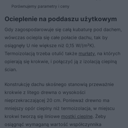
Porównujemy parametry i ceny
Ocieplenie na poddaszu użytkowym
Gdy zagospodarowuje się całą kubaturę pod dachem,
wówczas ociepla się całe połacie dachu, tak by
osiągnęły U nie większe niż 0,15 W/(m²K).
Termoizolacją trzeba otulić także
murłaty
, na których
opierają się krokwie, i połączyć ją z izolacją cieplną
ścian.
Konstrukcję dachu skośnego stanowią przeważnie
krokwie z litego drewna o wysokości
nieprzekraczającej 20 cm. Ponieważ drewno ma
mniejszy opór cieplny niż termoizolacja, w miejscu
krokwi tworzą się liniowe
mostki cieplne
. Żeby
osiągnąć wymaganą wartość współczynnika