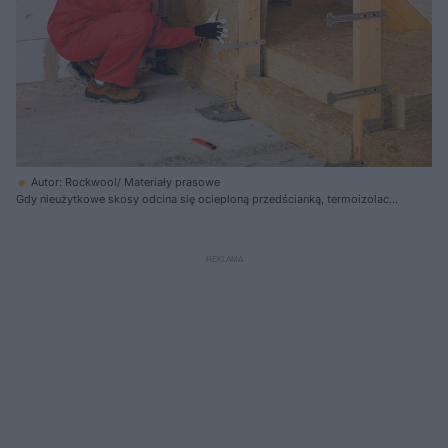
Autor: Rockwool/ Materiały prasowe
Gdy nieużytkowe skosy odcina się ocieploną przedścianką, termoizolację
należy ułożyć także na stropie za nią