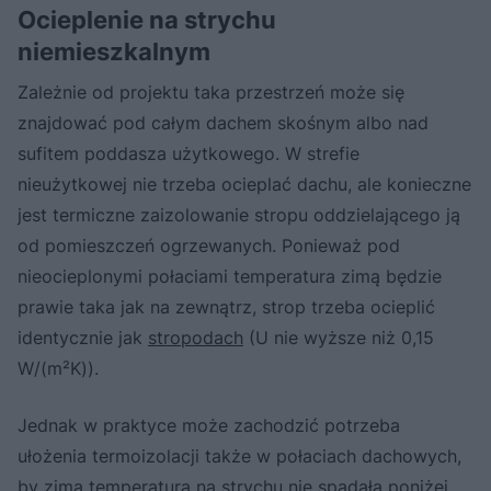
Ocieplenie na strychu
niemieszkalnym
Zależnie od projektu taka przestrzeń może się
znajdować pod całym dachem skośnym albo nad
sufitem poddasza użytkowego. W strefie
nieużytkowej nie trzeba ocieplać dachu, ale konieczne
jest termiczne zaizolowanie stropu oddzielającego ją
od pomieszczeń ogrzewanych. Ponieważ pod
nieocieplonymi połaciami temperatura zimą będzie
prawie taka jak na zewnątrz, strop trzeba ocieplić
identycznie jak
stropodach
(U nie wyższe niż 0,15
W/(m²K)).
Jednak w praktyce może zachodzić potrzeba
ułożenia termoizolacji także w połaciach dachowych,
by zimą temperatura na strychu nie spadała poniżej