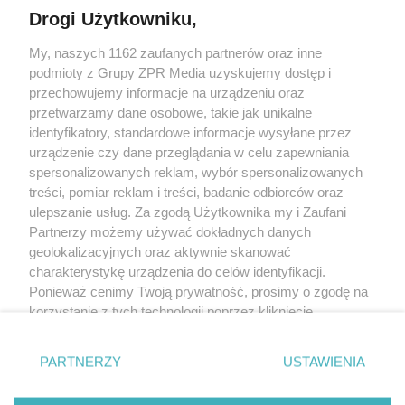
Drogi Użytkowniku,
My, naszych 1162 zaufanych partnerów oraz inne
Żaden utwór zamieszczony w serwisie nie może być powielany i
rozpowszechniany lub dalej rozpowszechniany w jakikolwiek sposób
podmioty z Grupy ZPR Media uzyskujemy dostęp i
(w tym także elektroniczny lub mechaniczny) na jakimkolwiek polu
przechowujemy informacje na urządzeniu oraz
eksploatacji w jakiejkolwiek formie, włącznie z umieszczaniem w
przetwarzamy dane osobowe, takie jak unikalne
Internecie bez pisemnej zgody właściciela praw. Jakiekolwiek użycie
lub wykorzystanie utworów w całości lub w części z naruszeniem
identyfikatory, standardowe informacje wysyłane przez
prawa, tzn. bez właściwej zgody, jest zabronione pod groźbą kary i
urządzenie czy dane przeglądania w celu zapewniania
może być ścigane prawnie.
spersonalizowanych reklam, wybór spersonalizowanych
treści, pomiar reklam i treści, badanie odbiorców oraz
ulepszanie usług. Za zgodą Użytkownika my i Zaufani
Partnerzy możemy używać dokładnych danych
geolokalizacyjnych oraz aktywnie skanować
charakterystykę urządzenia do celów identyfikacji.
O nas
Ponieważ cenimy Twoją prywatność, prosimy o zgodę na
korzystanie z tych technologii poprzez kliknięcie
Informacje prawne
„Akceptuję”. Zgoda jest dobrowolna i zawsze możesz ją
zmienić/wycofać klikając przycisk ustawień prywatności
Nasze serwisy
PARTNERZY
USTAWIENIA
znajdujący się w lewym dolnym rogu strony
. Niektóre
© 2026 Grupa ZPR Media
rodzaje przetwarzania danych nie wymagają zgody