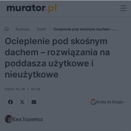
Budowa
Dach
Ocieplenie pod skośnym dachem –
rozwiązania na poddasza użytkowe i nieużytkowe
Ocieplenie pod skośnym
dachem – rozwiązania na
poddasza użytkowe i
nieużytkowe
2023-10-16
14:13
Dodaj do Google
Ewa Trusewicz