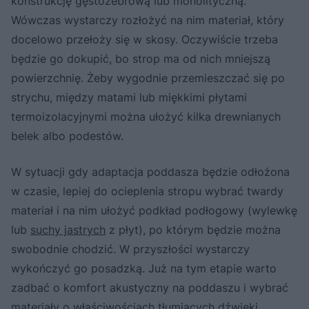
konstrukcję gęstożebrową lub monolityczną.
Wówczas wystarczy rozłożyć na nim materiał, który
docelowo przełoży się w skosy. Oczywiście trzeba
będzie go dokupić, bo strop ma od nich mniejszą
powierzchnię. Żeby wygodnie przemieszczać się po
strychu, między matami lub miękkimi płytami
termoizolacyjnymi można ułożyć kilka drewnianych
belek albo podestów.
W sytuacji gdy adaptacja poddasza będzie odłożona
w czasie, lepiej do ocieplenia stropu wybrać twardy
materiał i na nim ułożyć podkład podłogowy (wylewkę
lub
suchy jastrych
z płyt), po którym będzie można
swobodnie chodzić. W przyszłości wystarczy
wykończyć go posadzką. Już na tym etapie warto
zadbać o komfort akustyczny na poddaszu i wybrać
materiały o właściwościach tłumiących dźwięki.