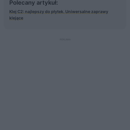
Polecany artykuł:
Klej C2: najlepszy do płytek. Uniwersalne zaprawy
klejące