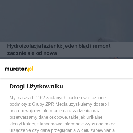
Hydroizolacja łazienki: jeden błąd i remont
zacznie się od nowa
Więcej
Drogi Użytkowniku,
My, naszych 1162 zaufanych partnerów oraz inne
Żaden utwór zamieszczony w serwisie nie może być powielany i
podmioty z Grupy ZPR Media uzyskujemy dostęp i
rozpowszechniany lub dalej rozpowszechniany w jakikolwiek
sposób (w tym także elektroniczny lub mechaniczny) na
przechowujemy informacje na urządzeniu oraz
jakimkolwiek polu eksploatacji w jakiejkolwiek formie, włącznie z
przetwarzamy dane osobowe, takie jak unikalne
umieszczaniem w Internecie bez pisemnej zgody właściciela praw.
Jakiekolwiek użycie lub wykorzystanie utworów w całości lub w
identyfikatory, standardowe informacje wysyłane przez
części z naruszeniem prawa, tzn. bez właściwej zgody, jest
urządzenie czy dane przeglądania w celu zapewniania
zabronione pod groźbą kary i może być ścigane prawnie.