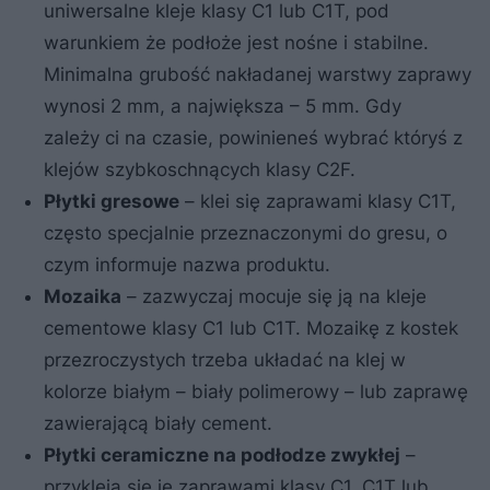
uniwersalne kleje klasy C1 lub C1T, pod
warunkiem że podłoże jest nośne i stabilne.
Minimalna grubość nakładanej warstwy zaprawy
wynosi 2 mm, a największa – 5 mm. Gdy
zależy ci na czasie, powinieneś wybrać któryś z
klejów szybkoschnących klasy C2F.
Płytki gresowe
– klei się zaprawami klasy C1T,
często specjalnie przeznaczonymi do gresu, o
czym informuje nazwa produktu.
Mozaika
– zazwyczaj mocuje się ją na kleje
cementowe klasy C1 lub C1T. Mozaikę z kostek
przezroczystych trzeba układać na klej w
kolorze białym – biały polimerowy – lub zaprawę
zawierającą biały cement.
Płytki ceramiczne na podłodze zwykłej
–
przykleja się je zaprawami klasy C1, C1T lub