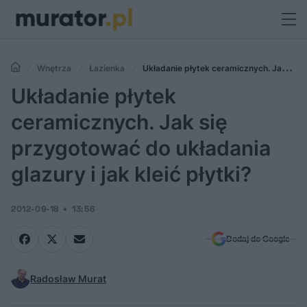
Wnętrza
Łazienka
Układanie płytek ceramicznych. Jak się
przygotować do układania glazury i jak kleić płytki?
Układanie płytek
ceramicznych. Jak się
przygotować do układania
glazury i jak kleić płytki?
2012-09-18
13:56
Dodaj do Google
Radosław Murat