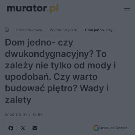
Przed budową
Wybór projektu
Dom jedno- czy
dwukondygnacyjny? To zależy nie tylko od mody i upodobań. Czy
Dom jedno- czy
warto budować piętro? Wady i zalety
dwukondygnacyjny? To
zależy nie tylko od mody i
upodobań. Czy warto
budować piętro? Wady i
zalety
2026-06-01
18:56
Dodaj do Google