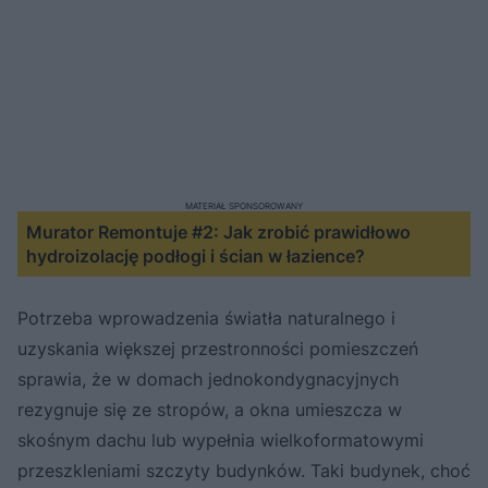
MATERIAŁ SPONSOROWANY
Murator Remontuje #2: Jak zrobić prawidłowo
hydroizolację podłogi i ścian w łazience?
Potrzeba wprowadzenia światła naturalnego i
uzyskania większej przestronności pomieszczeń
sprawia, że w domach jednokondygnacyjnych
rezygnuje się ze stropów, a okna umieszcza w
skośnym dachu lub wypełnia wielkoformatowymi
przeszkleniami szczyty budynków. Taki budynek, choć