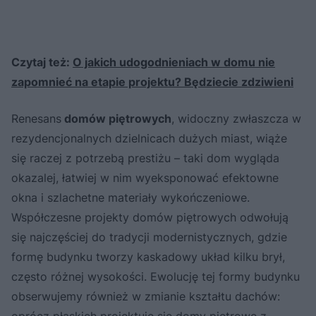
Czytaj też:
O jakich udogodnieniach w domu nie
zapomnieć na etapie projektu? Będziecie zdziwieni
Renesans
domów piętrowych
, widoczny zwłaszcza w
rezydencjonalnych dzielnicach dużych miast, wiąże
się raczej z potrzebą prestiżu – taki dom wygląda
okazalej, łatwiej w nim wyeksponować efektowne
okna i szlachetne materiały wykończeniowe.
Współczesne projekty domów piętrowych odwołują
się najczęściej do tradycji modernistycznych, gdzie
formę budynku tworzy kaskadowy układ kilku brył,
często różnej wysokości. Ewolucję tej formy budynku
obserwujemy również w zmianie kształtu dachów:
oprócz płaskich projektuje się domy piętrowe z