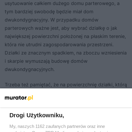
usytuowanie całkiem dużego domu parterowego, a
tym bardziej swobodę będzie miał dom
dwukondygnacyjny. W przypadku domów
parterowych ważne jest, aby wybrać działkę o jak
największej powierzchni położonej na płaskim terenie,
która nie utrudni zagospodarowania przestrzeni.
Działki ze znacznym spadkiem, na zboczu wzniesienia
i skarpie wymuszają budowę domów
dwukondygnacyjnych.
Trzeba też pamiętać, że na powierzchnię działki, którą
możemy przeznaczyć pod zabudowę, mają wpływ
przepisy wynikające z konieczności zachowania
odległości domu od granic działki, a także
Drogi Użytkowniku,
ograniczenia narzucane przez lokalne przepisy.
My, naszych 1162 zaufanych partnerów oraz inne