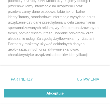
podmioty z Grupy ZPR Media uzyskujemy dostęp i
przechowujemy informacje na urządzeniu oraz
przetwarzamy dane osobowe, takie jak unikalne
identyfikatory, standardowe informacje wysyłane przez
urządzenie czy dane przeglądania w celu zapewniania
spersonalizowanych reklam, wybór spersonalizowanych
treści, pomiar reklam i treści, badanie odbiorców oraz
ulepszanie usług. Za zgodą Użytkownika my i Zaufani
Partnerzy możemy używać dokładnych danych
geolokalizacyjnych oraz aktywnie skanować
charakterystykę urządzenia do celów identyfikacji.
Ponieważ cenimy Twoją prywatność, prosimy o zgodę na
korzystanie z tych technologii poprzez kliknięcie
„Akceptuję”. Zgoda jest dobrowolna i zawsze możesz ją
zmienić/wycofać klikając przycisk ustawień prywatności
PARTNERZY
USTAWIENIA
znajdujący się w lewym dolnym rogu strony
. Niektóre
rodzaje przetwarzania danych nie wymagają zgody
Akceptuję
użytkownika, ale masz prawo sprzeciwić się takiemu
przetwarzaniu. Preferencje będą miały zastosowanie tylko
na tej witrynie.