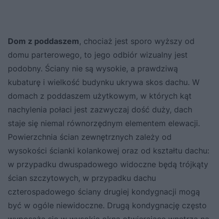
Dom z poddaszem
, chociaż jest sporo wyższy od
domu parterowego, to jego odbiór wizualny jest
podobny. Ściany nie są wysokie, a prawdziwą
kubaturę i wielkość budynku ukrywa skos dachu. W
domach z poddaszem użytkowym, w których kąt
nachylenia połaci jest zazwyczaj dość duży, dach
staje się niemal równorzędnym elementem elewacji.
Powierzchnia ścian zewnętrznych zależy od
wysokości ścianki kolankowej oraz od kształtu dachu:
w przypadku dwuspadowego widoczne będą trójkąty
ścian szczytowych, w przypadku dachu
czterospadowego ściany drugiej kondygnacji mogą
być w ogóle niewidoczne. Drugą kondygnację często
wyposaża się w wysokie okna otwierające wnętrza na