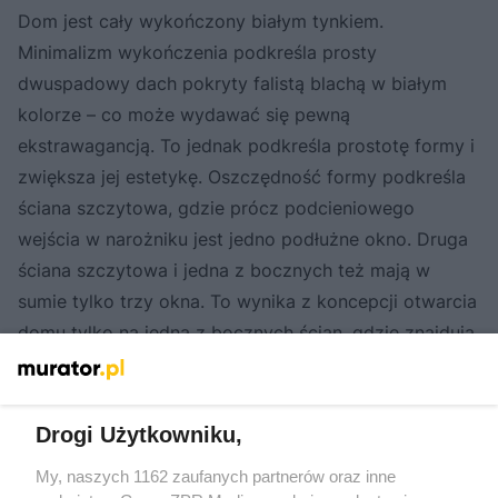
Dom jest cały wykończony białym tynkiem.
Minimalizm wykończenia podkreśla prosty
dwuspadowy dach pokryty falistą blachą w białym
kolorze – co może wydawać się pewną
ekstrawagancją. To jednak podkreśla prostotę formy i
zwiększa jej estetykę. Oszczędność formy podkreśla
ściana szczytowa, gdzie prócz podcieniowego
wejścia w narożniku jest jedno podłużne okno. Druga
ściana szczytowa i jedna z bocznych też mają w
sumie tylko trzy okna. To wynika z koncepcji otwarcia
domu tylko na jedną z bocznych ścian, gdzie znajdują
się okna doświetlające niemal wszystkie
pomieszczenia. Ta boczna ściana z pionowymi
przeszkleniami jest niejako reprezentacyjną elewacją
Drogi Użytkowniku,
budynku podkreśloną tarasem. To właśnie od tej
My, naszych 1162 zaufanych partnerów oraz inne
strony domu znajduje się cała jego część mieszkalna.