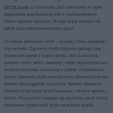
AP178 Irysek
to rozłożysty dom parterowy w typie
eleganckiej współczesnej willi z wielospadowym
niskim dachem skośnym. W jego bryle zmieścił się
także duży dwustanowiskowy garaż.
To niemal parterowy hotel – są tutaj cztery sypialnie i
trzy łazienki. Ogromna strefa dzienna zajmuje całą
przestrzeń jednej z części domu. Jest tu kuchnia,
jadalnia i duży salon. Jadalnię i część wypoczynkową
wnętrza rozdziela zabudowa z szafek. Doświetlenie
kuchni zapewnia duże narożne okno umieszczone nad
blatami dwuciągowej zabudowy. Światło wpada tu
również przez duże drzwi tarasowe i okna w salonie i
jadalni. Przy kuchni znajduje się spiżarnia, obok której
ulokowany został mały stolik na krótkie posiłki.