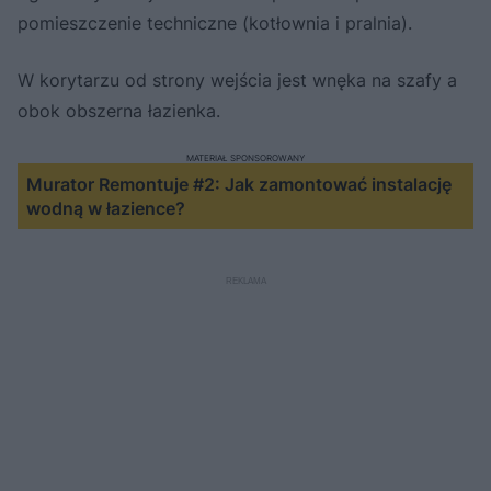
pomieszczenie techniczne (kotłownia i pralnia).
W korytarzu od strony wejścia jest wnęka na szafy a
obok obszerna łazienka.
MATERIAŁ SPONSOROWANY
Murator Remontuje #2: Jak zamontować instalację
wodną w łazience?