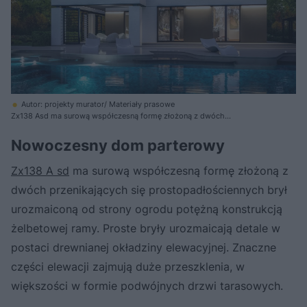
Autor: projekty murator/ Materiały prasowe
Zx138 Asd ma surową współczesną formę złożoną z dwóch
przenikających się prostopadłościennych brył
Nowoczesny dom parterowy
Zx138 A sd
ma surową współczesną formę złożoną z
dwóch przenikających się prostopadłościennych brył
urozmaiconą od strony ogrodu potężną konstrukcją
żelbetowej ramy. Proste bryły urozmaicają detale w
postaci drewnianej okładziny elewacyjnej. Znaczne
części elewacji zajmują duże przeszklenia, w
większości w formie podwójnych drzwi tarasowych.