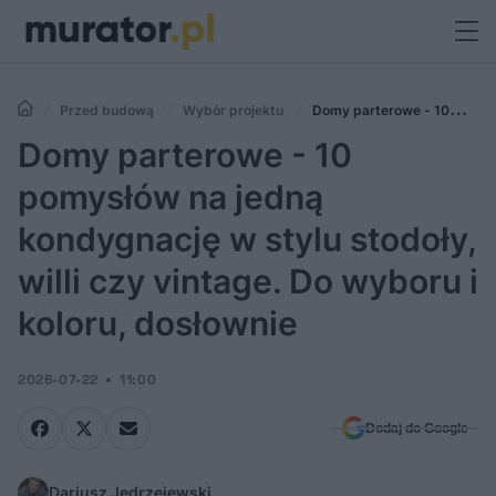
Przed budową
Wybór projektu
Domy parterowe - 10
pomysłów na jedną kondygnację w stylu stodoły, willi czy vintage. Do
Domy parterowe - 10
wyboru i koloru, dosłownie
pomysłów na jedną
kondygnację w stylu stodoły,
willi czy vintage. Do wyboru i
koloru, dosłownie
2026-07-22
11:00
Dodaj do Google
Dariusz Jędrzejewski