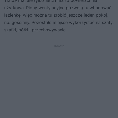
113,09 m2, ale tylko 38,21 m2 to powierzchnia
użytkowa. Piony wentylacyjne pozwolą tu wbudować
łazienkę, więc można tu zrobić jeszcze jeden pokój,
np. gościnny. Pozostałe miejsce wykorzystać na szafy,
szafki, półki i przechowywanie.