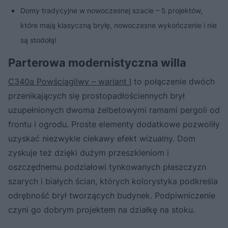
Domy tradycyjne w nowoczesnej szacie – 5 projektów,
które mają klasyczną bryłę, nowoczesne wykończenie i nie
są stodołą!
Parterowa modernistyczna willa
C340a Powściągliwy – wariant I
to połączenie dwóch
przenikających się prostopadłościennych brył
uzupełnionych dwoma żelbetowymi ramami pergoli od
frontu i ogrodu. Proste elementy dodatkowe pozwoliły
uzyskać niezwykle ciekawy efekt wizualny. Dom
zyskuje też dzięki dużym przeszkleniom i
oszczędnemu podziałowi tynkowanych płaszczyzn
szarych i białych ścian, których kolorystyka podkreśla
odrębność brył tworzących budynek. Podpiwniczenie
czyni go dobrym projektem na działkę na stoku.