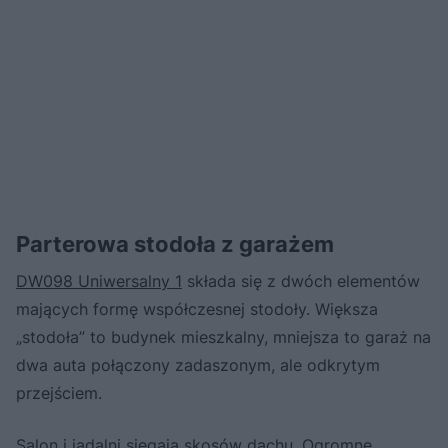
Parterowa stodoła z garażem
DW098 Uniwersalny 1
składa się z dwóch elementów
mających formę współczesnej stodoły. Większa
„stodoła” to budynek mieszkalny, mniejsza to garaż na
dwa auta połączony zadaszonym, ale odkrytym
przejściem.
Salon i jadalni sięgają skosów dachu. Ogromne