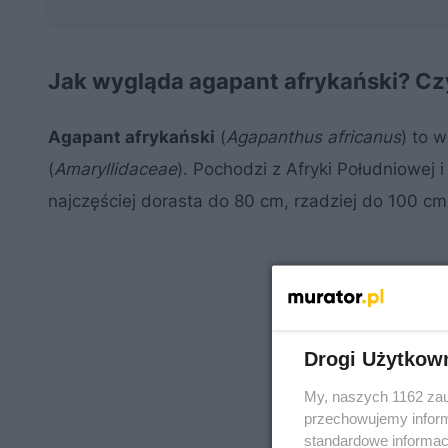
Jak wygląda agapant afrykański? Czy
Agapant afrykański
(
Agapanthus africanus
) to 
(
Amaryllidaceae
). Pochodzi z Afryki Południowej 
najczęściej dorasta do 80 cm, rzadziej do 100 c
Drogi Użytkow
My, naszych 1162 zau
przechowujemy informa
standardowe informac