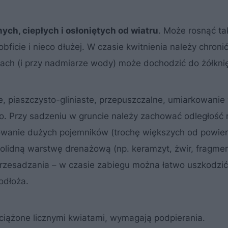
ch, ciepłych i osłoniętych od wiatru
. Może rosnąć t
ficie i nieco dłużej. W czasie kwitnienia należy chronić
ach (i przy nadmiarze wody) może dochodzić do żółknięc
, piaszczysto-gliniaste, przepuszczalne, umiarkowanie 
o. Przy sadzeniu w gruncie należy zachować odległość
anie dużych pojemników (trochę większych od powier
solidną warstwę drenażową (np. keramzyt, żwir, fragmen
 przesadzania – w czasie zabiegu można łatwo uszkodzić
odłoża.
ciążone licznymi kwiatami, wymagają podpierania.