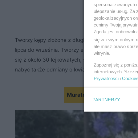
spersonalizowanych re
ulepszanie usług. Za
geolokalizacyjnych or
cenimy Twoją prywatno
Zgoda jest dobrowoln
się w lewym dolnym r
Tworzy kępy złożone z długich, mieczowatych, ró
ale masz prawo sprzec
lipca do września. Tworzy efektowne kwiatostany
witrynie.
się z około 30 lejkowatych, sześciopłatkowych kw
Zapoznaj się z poniż
nabyć także odmiany o kwiatach białych.
internetowych. Szcze
Prywatności
i
Cookie
Murator Ogroduje #2: Najle
PARTNERZY