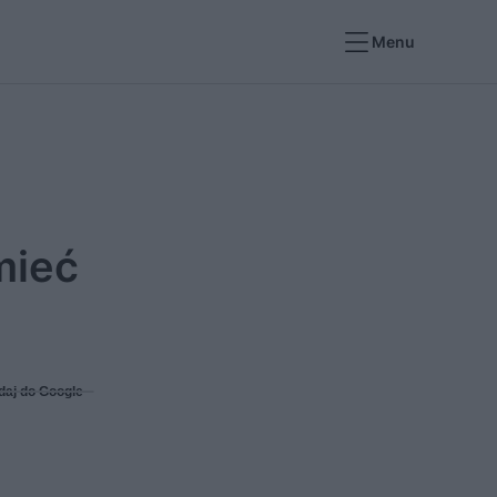
Menu
mieć
daj do Google