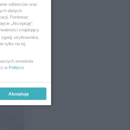
anie odbiorców oraz
nych danych
kacji. Ponieważ
ięcie „Akceptuję”.
ywatności znajdujący
ą zgody użytkownika,
tem – od
 tylko na tej
e składają
y można
 naszych serwisów
esz w
Polityce
Akceptuję