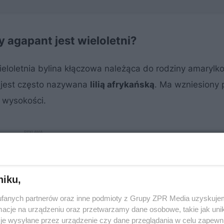
 agapant jest wieloletni?
wieloletnia bylina kłączowa należąca do rodziny amaryl
i jest często nazywana
lilią afrykańską
. Ma wzniesiony p
m wysokości.
niku,
fanych partnerów oraz inne podmioty z Grupy ZPR Media uzyskujem
cje na urządzeniu oraz przetwarzamy dane osobowe, takie jak unika
je wysyłane przez urządzenie czy dane przeglądania w celu zapewn