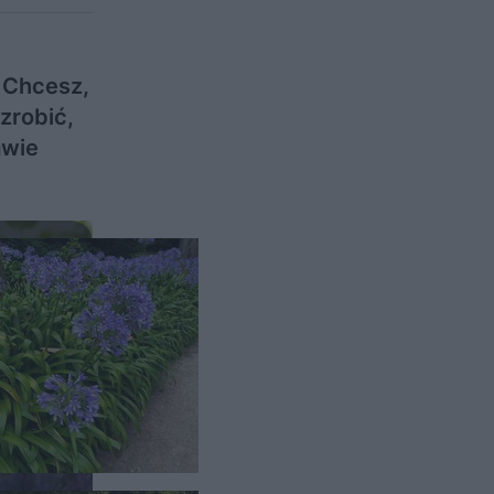
. Chcesz,
zrobić,
awie