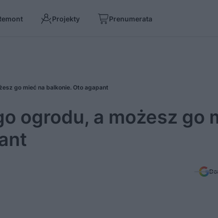
Remont
Projekty
Prenumerata
żesz go mieć na balkonie. Oto agapant
ego ogrodu, a możesz go 
ant
Do