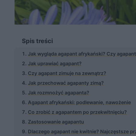
Spis treści
Jak wygląda agapant afrykański? Czy agapant j
Jak uprawiać agapant?
Czy agapant zimuje na zewnątrz?
Jak przechować agapanty zimą?
Jak rozmnożyć agapanta?
Agapant afrykański: podlewanie, nawożenie
Co zrobić z agapantem po przekwitnięciu?
Zastosowanie agapantu
Dlaczego agapant nie kwitnie? Najczęstsze p