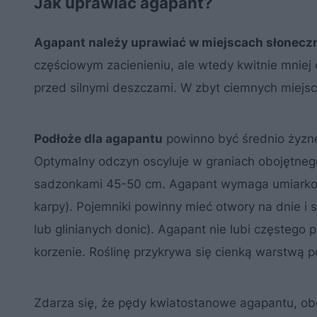
Jak uprawiać agapant?
Agapant należy uprawiać w miejscach słoneczny
częściowym zacienieniu, ale wtedy kwitnie mniej ob
przed silnymi deszczami. W zbyt ciemnych miejsc
Podłoże dla agapantu
powinno być średnio żyzne
Optymalny odczyn oscyluje w graniach obojętneg
sadzonkami 45-50 cm. Agapant wymaga umiarkow
karpy). Pojemniki powinny mieć otwory na dnie i 
lub glinianych donic). Agapant nie lubi częstego
korzenie. Roślinę przykrywa się cienką warstwą p
Zdarza się, że pędy kwiatostanowe agapantu, ob