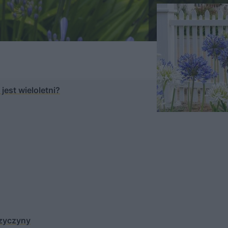
est wieloletni?
rzyczyny