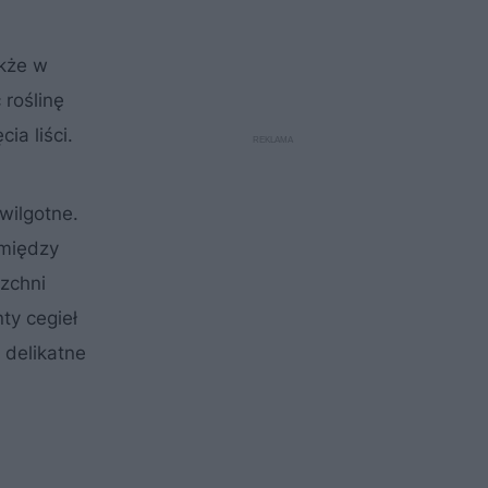
akże w
 roślinę
ia liści.
wilgotne.
 między
zchni
ty cegieł
 delikatne