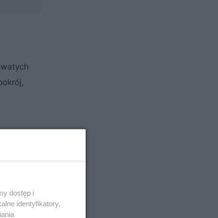
kowatych
okrój,
y dostęp i
lne identyfikatory,
iania