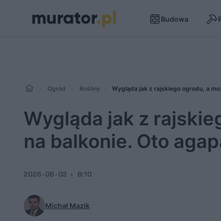
Budowa
Ogród
Rośliny
Wygląda jak z rajskiego ogrodu, a mo
Wygląda jak z rajski
na balkonie. Oto agap
2026-06-02
8:10
Michał Mazik