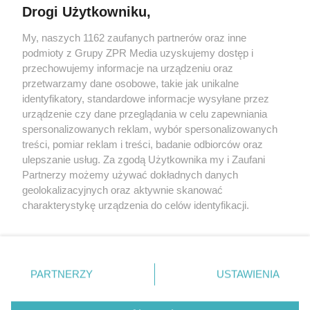
Drogi Użytkowniku,
My, naszych 1162 zaufanych partnerów oraz inne
Żaden utwór zamieszczony w serwisie nie może być powielany i
podmioty z Grupy ZPR Media uzyskujemy dostęp i
rozpowszechniany lub dalej rozpowszechniany w jakikolwiek
sposób (w tym także elektroniczny lub mechaniczny) na
przechowujemy informacje na urządzeniu oraz
jakimkolwiek polu eksploatacji w jakiejkolwiek formie, włącznie z
przetwarzamy dane osobowe, takie jak unikalne
umieszczaniem w Internecie bez pisemnej zgody właściciela praw.
Jakiekolwiek użycie lub wykorzystanie utworów w całości lub w
identyfikatory, standardowe informacje wysyłane przez
części z naruszeniem prawa, tzn. bez właściwej zgody, jest
urządzenie czy dane przeglądania w celu zapewniania
zabronione pod groźbą kary i może być ścigane prawnie.
spersonalizowanych reklam, wybór spersonalizowanych
treści, pomiar reklam i treści, badanie odbiorców oraz
ulepszanie usług. Za zgodą Użytkownika my i Zaufani
Partnerzy możemy używać dokładnych danych
geolokalizacyjnych oraz aktywnie skanować
charakterystykę urządzenia do celów identyfikacji.
O nas
Ponieważ cenimy Twoją prywatność, prosimy o zgodę na
korzystanie z tych technologii poprzez kliknięcie
Informacje prawne
„Akceptuję”. Zgoda jest dobrowolna i zawsze możesz ją
zmienić/wycofać klikając przycisk ustawień prywatności
Nasze serwisy
PARTNERZY
USTAWIENIA
znajdujący się w lewym dolnym rogu strony
. Niektóre
© 2026 Grupa ZPR Media
rodzaje przetwarzania danych nie wymagają zgody