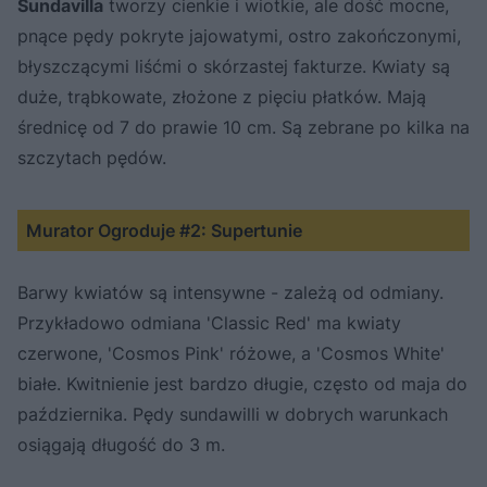
Sundavilla
tworzy cienkie i wiotkie, ale dość mocne,
pnące pędy pokryte jajowatymi, ostro zakończonymi,
błyszczącymi liśćmi o skórzastej fakturze. Kwiaty są
duże, trąbkowate, złożone z pięciu płatków. Mają
średnicę od 7 do prawie 10 cm. Są zebrane po kilka na
szczytach pędów.
Murator Ogroduje #2: Supertunie
Barwy kwiatów są intensywne - zależą od odmiany.
Przykładowo odmiana 'Classic Red' ma kwiaty
czerwone, 'Cosmos Pink' różowe, a 'Cosmos White'
białe. Kwitnienie jest bardzo długie, często od maja do
października. Pędy sundawilli w dobrych warunkach
osiągają długość do 3 m.