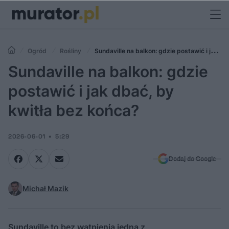
Ogród
Rośliny
Sundaville na balkon: gdzie postawić i jak
dbać, by kwitła bez końca?
Sundaville na balkon: gdzie
postawić i jak dbać, by
kwitła bez końca?
2026-06-01
5:29
Dodaj do Google
Michał Mazik
Sundaville to bez wątpienia jedna z