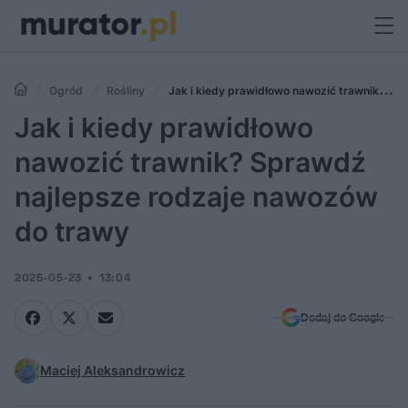
Ogród
Rośliny
Jak i kiedy prawidłowo nawozić trawnik?
Sprawdź najlepsze rodzaje nawozów do trawy
Jak i kiedy prawidłowo
nawozić trawnik? Sprawdź
najlepsze rodzaje nawozów
do trawy
2025-05-23
13:04
Dodaj do Google
Maciej Aleksandrowicz