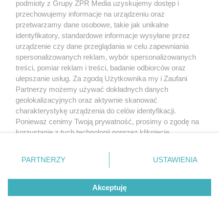
podmioty z Grupy ZPR Media uzyskujemy dostęp i
przechowujemy informacje na urządzeniu oraz
przetwarzamy dane osobowe, takie jak unikalne
identyfikatory, standardowe informacje wysyłane przez
urządzenie czy dane przeglądania w celu zapewniania
spersonalizowanych reklam, wybór spersonalizowanych
treści, pomiar reklam i treści, badanie odbiorców oraz
ulepszanie usług. Za zgodą Użytkownika my i Zaufani
Partnerzy możemy używać dokładnych danych
geolokalizacyjnych oraz aktywnie skanować
charakterystykę urządzenia do celów identyfikacji.
Ponieważ cenimy Twoją prywatność, prosimy o zgodę na
korzystanie z tych technologii poprzez kliknięcie
„Akceptuję”. Zgoda jest dobrowolna i zawsze możesz ją
Rozchodniki – niezawodne rośliny na słoneczne
zmienić/wycofać klikając przycisk ustawień prywatności
miejsca
PARTNERZY
USTAWIENIA
znajdujący się w lewym dolnym rogu strony
. Niektóre
rodzaje przetwarzania danych nie wymagają zgody
Akceptuję
użytkownika, ale masz prawo sprzeciwić się takiemu
przetwarzaniu. Preferencje będą miały zastosowanie tylko
Więcej
na tej witrynie.