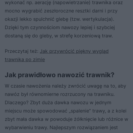
wykonać np. aerację (napowietrzanie) trawnika oraz
mocno wygrabić zeszłoroczne resztki darni i przy
okazji lekko spulchnić glebę (tzw. wertykulacja).
Dzięki tym czynnościom nawozy lepiej i szybciej
dostaną się do gleby, w strefę korzeniową traw.
Przeczytaj też:
Jak przywrócić piękny wygląd
trawnika po zimie
Jak prawidłowo nawozić trawnik?
W czasie nawożenia należy zwrócić uwagę na to, aby
nawóz był równomierne rozrzucony na trawniku.
Dlaczego? Zbyt duża dawka nawozu w jednym
miejscu może spowodować „spalenie” trawy, a z kolei
zbyt mała dawka w powoduje żółknięcie lub różnice w
wybarwieniu trawy. Najlepszym rozwiązaniem jest