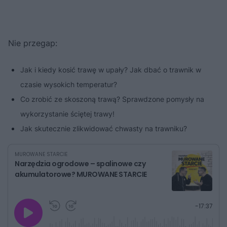
Nie przegap:
Jak i kiedy kosić trawę w upały? Jak dbać o trawnik w
czasie wysokich temperatur?
Co zrobić ze skoszoną trawą? Sprawdzone pomysły na
wykorzystanie ściętej trawy!
Jak skutecznie zlikwidować chwasty na trawniku?
MUROWANE STARCIE
Narzędzia ogrodowe – spalinowe czy
akumulatorowe? MUROWANE STARCIE
G
P
P
P
-
17:37
r
r
r
o
a
z
z
j
z
e
e