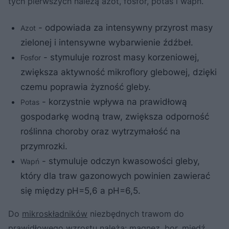
tych pierwszych należą azot, fosfor, potas i wapń.
- odpowiada za intensywny przyrost masy
Azot
zielonej i intensywne wybarwienie źdźbeł.
- stymuluje rozrost masy korzeniowej,
Fosfor
zwiększa aktywność mikroflory glebowej, dzięki
czemu poprawia żyzność gleby.
- korzystnie wpływa na prawidłową
Potas
gospodarkę wodną traw, zwiększa odporność
roślinna choroby oraz wytrzymałość na
przymrozki.
- stymuluje odczyn kwasowości gleby,
Wapń
który dla traw gazonowych powinien zawierać
się między pH=5,6 a pH=6,5.
Do
mikroskładników
niezbędnych trawom do
prawidłowego wzrostu należą: magnez, bor, miedź,