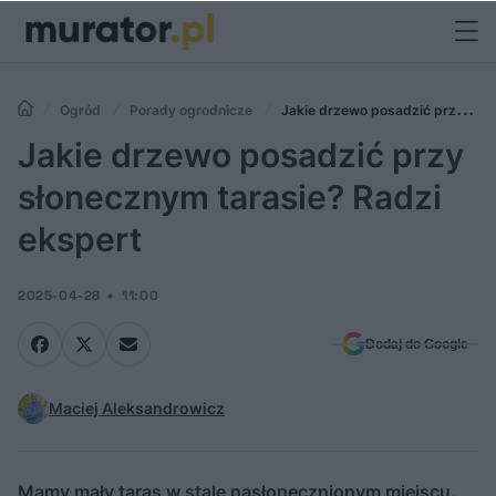
Ogród
Porady ogrodnicze
Jakie drzewo posadzić przy
słonecznym tarasie? Radzi ekspert
Jakie drzewo posadzić przy
słonecznym tarasie? Radzi
ekspert
2025-04-28
11:00
Dodaj do Google
Maciej Aleksandrowicz
Mamy mały taras w stale nasłonecznionym miejscu.