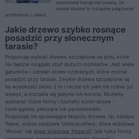
zawodowej kieruje się zasadą, że
miasto idealne to rozsądne połączenie
architektury i zieleni.
Jakie drzewo szybko rosnące
posadzić przy słonecznym
tarasie?
Proponuję wybrać drzewo szczepione na pniu, które
nie będzie osiągało zbyt dużych rozmiarów. Jest wiele
gatunków i odmian drzew ozdobnych, które można
posadzić przy tarasie. Zwykle drzewa szczepione są
na wysokości około 2 m i raczej ich pień nie rośnie już
wzwyż, a rozrasta się jedynie ich korona. Możemy
wybierać różne formy i kształty koron drzew -
zaokrąglone, płaczące lub parasolowate.
Proponuję nie sprawiające kłopotu drzewa, np. katalpa
'Nana', wiśnia osobliwa 'Umbraculifera', śliwa wiśniowa
'Woodii' lub
śliwa wiśniowa 'Pissardii'
(ale tylko formy
szczepione),
brzoza brodawkowata 'Youngii'
i