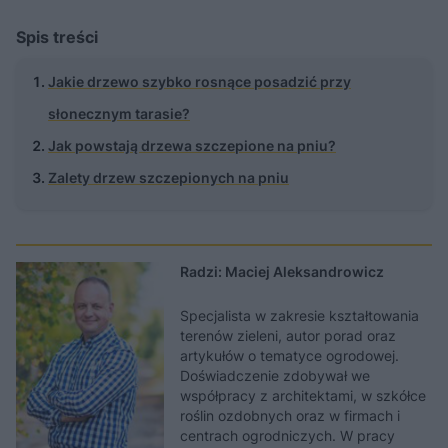
Spis treści
Jakie drzewo szybko rosnące posadzić przy
słonecznym tarasie?
Jak powstają drzewa szczepione na pniu?
Zalety drzew szczepionych na pniu
Radzi: Maciej Aleksandrowicz
Specjalista w zakresie kształtowania
terenów zieleni, autor porad oraz
artykułów o tematyce ogrodowej.
Doświadczenie zdobywał we
współpracy z architektami, w szkółce
roślin ozdobnych oraz w firmach i
centrach ogrodniczych. W pracy