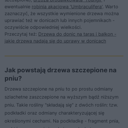
ewentualnie
robinia akacjowa 'Umbraculifera'
. Warto
zaznaczyć, że wszystkie wymienione drzewa można
uprawiać też w donicach lub innych pojemnikach -
oczywiście odpowiedniej wielkości.
Przeczytaj też:
Drzewa do donic na taras i balkon -
jakie drzewa nadają się do uprawy w donicach
Jak powstają drzewa szczepione na
pniu?
Drzewa szczepione na pniu to po prostu odmiany
szlachetne zaszczepione na wyższym bądź niższym
pniu. Takie rośliny "składają się" z dwóch roślin: tzw.
podkładki oraz odmiany charakteryzującej się
określonymi cechami. Na podkładkę - fragment pnia,