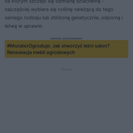
na którym szczepi się odmianę szlachetną -
najczęściej wybiera się roślinę należącą do tego
samego rodzaju lub zbliżoną genetycznie, odporną i
łatwą w uprawie.
MATERIAŁ SPONSOROWANY
#MuratorOgroduje: Jak stworzyć letni salon?
Renowacja mebli ogrodowych