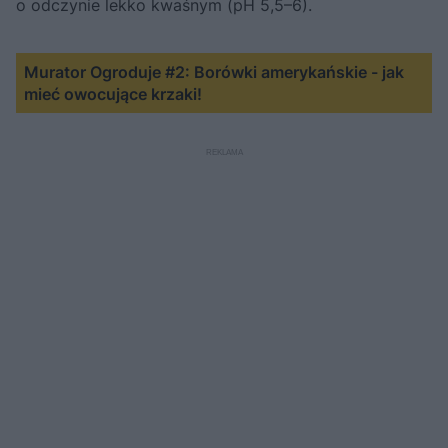
o odczynie lekko kwaśnym (pH 5,5–6).
Murator Ogroduje #2: Borówki amerykańskie - jak
mieć owocujące krzaki!