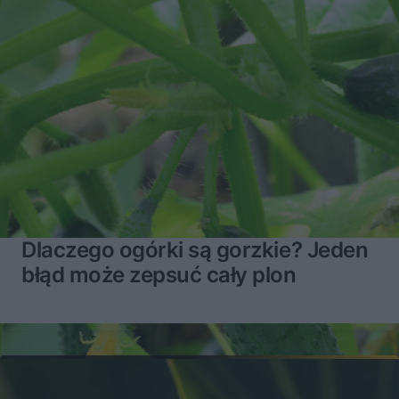
Piwnica – potrzebna czy zbędna? MUROWANE STARCIE
14:12
Ogrzewanie – podłogowe czy grzejniki? MUROWANE STARCIE
14:34
Dlaczego ogórki są gorzkie? Jeden
błąd może zepsuć cały plon