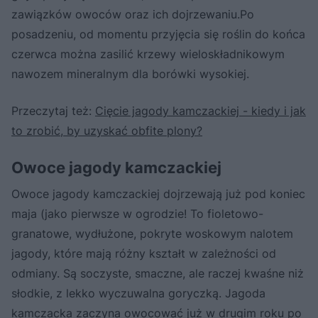
zawiązków owoców oraz ich dojrzewaniu.Po
posadzeniu, od momentu przyjęcia się roślin do końca
czerwca można zasilić krzewy wieloskładnikowym
nawozem mineralnym dla borówki wysokiej.
Przeczytaj też:
Cięcie jagody kamczackiej - kiedy i jak
to zrobić, by uzyskać obfite plony?
Owoce jagody kamczackiej
Owoce jagody kamczackiej dojrzewają już pod koniec
maja (jako pierwsze w ogrodzie! To fioletowo-
granatowe, wydłużone, pokryte woskowym nalotem
jagody, które mają różny kształt w zależności od
odmiany. Są soczyste, smaczne, ale raczej kwaśne niż
słodkie, z lekko wyczuwalna goryczką. Jagoda
kamczacka zaczyna owocować już w drugim roku po