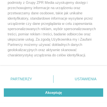
podmioty z Grupy ZPR Media uzyskujemy dostęp i
rozpowszechniany lub dalej rozpowszechniany w jakikolwiek
sposób (w tym także elektroniczny lub mechaniczny) na
przechowujemy informacje na urządzeniu oraz
jakimkolwiek polu eksploatacji w jakiejkolwiek formie, włącznie z
przetwarzamy dane osobowe, takie jak unikalne
umieszczaniem w Internecie bez pisemnej zgody właściciela praw.
Jakiekolwiek użycie lub wykorzystanie utworów w całości lub w
identyfikatory, standardowe informacje wysyłane przez
części z naruszeniem prawa, tzn. bez właściwej zgody, jest
urządzenie czy dane przeglądania w celu zapewniania
zabronione pod groźbą kary i może być ścigane prawnie.
spersonalizowanych reklam, wybór spersonalizowanych
treści, pomiar reklam i treści, badanie odbiorców oraz
ulepszanie usług. Za zgodą Użytkownika my i Zaufani
Partnerzy możemy używać dokładnych danych
geolokalizacyjnych oraz aktywnie skanować
charakterystykę urządzenia do celów identyfikacji.
O nas
Ponieważ cenimy Twoją prywatność, prosimy o zgodę na
korzystanie z tych technologii poprzez kliknięcie
Informacje prawne
„Akceptuję”. Zgoda jest dobrowolna i zawsze możesz ją
zmienić/wycofać klikając przycisk ustawień prywatności
Nasze serwisy
PARTNERZY
USTAWIENIA
znajdujący się w lewym dolnym rogu strony
. Niektóre
© 2026 Grupa ZPR Media
rodzaje przetwarzania danych nie wymagają zgody
Akceptuję
użytkownika, ale masz prawo sprzeciwić się takiemu
przetwarzaniu. Preferencje będą miały zastosowanie tylko
na tej witrynie.