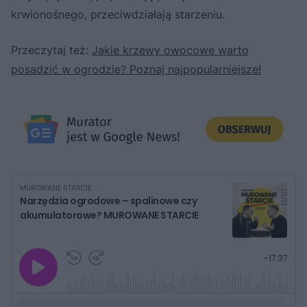
krwionośnego, przeciwdziałają starzeniu.
Przeczytaj też:
Jakie krzewy owocowe warto
posadzić w ogrodzie? Poznaj najpopularniejsze!
MUROWANE STARCIE
Narzędzia ogrodowe – spalinowe czy
akumulatorowe? MUROWANE STARCIE
G
P
P
P
-
17:37
r
r
r
o
a
z
z
j
z
e
e
w
w
o
i
i