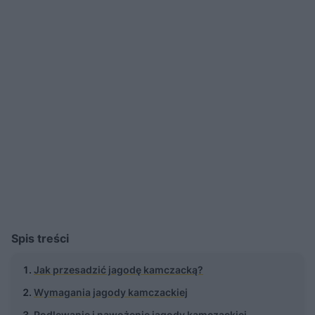
Spis treści
Jak przesadzić jagodę kamczacką?
Wymagania jagody kamczackiej
Podlewanie i nawożenie jagody kamczackiej