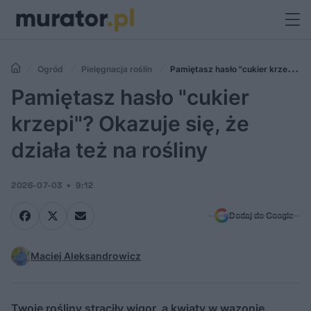
Ogród
Pielęgnacja roślin
Pamiętasz hasło "cukier krzepi"?
Okazuje się, że działa też na rośliny
Pamiętasz hasło "cukier
krzepi"? Okazuje się, że
działa też na rośliny
2026-07-03
9:12
Dodaj do Google
Maciej Aleksandrowicz
Twoje rośliny straciły wigor, a kwiaty w wazonie