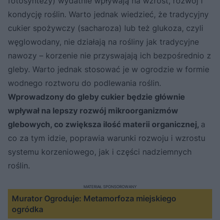
fotosyntezy) wydatnie wpływają na wzrost, rozwój i
kondycję roślin. Warto jednak wiedzieć, że tradycyjny
cukier spożywczy (sacharoza) lub też glukoza, czyli
węglowodany, nie działają na rośliny jak tradycyjne
nawozy – korzenie nie przyswajają ich bezpośrednio z
gleby. Warto jednak stosować je w ogrodzie w formie
wodnego roztworu do podlewania roślin.
Wprowadzony do gleby cukier będzie głównie
wpływał na lepszy rozwój mikroorganizmów
glebowych, co zwiększa ilość materii organicznej,
a
co za tym idzie, poprawia warunki rozwoju i wzrostu
systemu korzeniowego, jak i części nadziemnych
roślin.
MATERIAŁ SPONSOROWANY
Murator Ogroduje: Metamorfoza miejskiego
ogródka