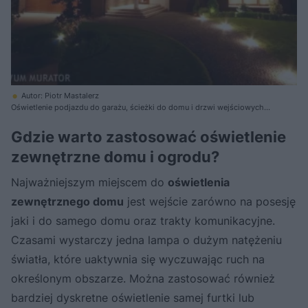
Autor: Piotr Mastalerz
Oświetlenie podjazdu do garażu, ścieżki do domu i drzwi wejściowych
zapewnia komfort poruszania się po działce wieczorem - nie trzeba
niepewnie stąpać w obawie o potknięcie czy szukać po omacku kluczy.
Gdzie warto zastosować oświetlenie
Włączenie się lamp przed domem bywa sterowane automatycznie.
zewnętrzne domu i ogrodu?
Projekt domu: Wojciech Gawroński, Marcin Żurowski.
Najważniejszym miejscem do
oświetlenia
zewnętrznego domu
jest wejście zarówno na posesję
jaki i do samego domu oraz trakty komunikacyjne.
Czasami wystarczy jedna lampa o dużym natężeniu
światła, które uaktywnia się wyczuwając ruch na
określonym obszarze. Można zastosować również
bardziej dyskretne oświetlenie samej furtki lub