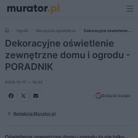
Ogród
Narzędzia ogrodnicze
Dekoracyjne oświetlenie
zewnętrzne domu i ogrodu - PORADNIK
Dekoracyjne oświetlenie
zewnętrzne domu i ogrodu -
PORADNIK
2023-10-17
16:22
Dodaj do Google
Redakcja Murator.pl
Oświetlenie zewnętrzne domu i ogrodu to nie tylko