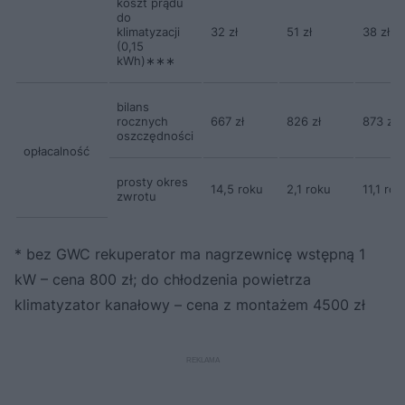
koszt prądu
do
klimatyzacji
32 zł
51 zł
38 zł
(0,15
kWh)∗∗∗
bilans
rocznych
667 zł
826 zł
873 zł
oszczędności
opłacalność
prosty okres
14,5 roku
2,1 roku
11,1 rok
zwrotu
* bez GWC rekuperator ma nagrzewnicę wstępną 1
kW – cena 800 zł; do chłodzenia powietrza
klimatyzator kanałowy – cena z montażem 4500 zł