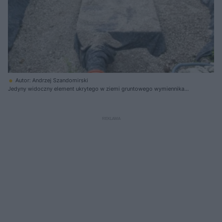
Autor: Andrzej Szandomirski
Jedyny widoczny element ukrytego w ziemi gruntowego wymiennika
ciepła to ulokowana wśród zieleni czerpnia gruntowa