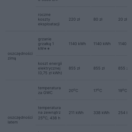
roczne
koszty
220 zł
80 zł
20 zł
eksploatacji
grzanie
grzałką 1
1140 kWh
1140 kWh
1140 k
kW∗∗
oszczędności
zimą
koszt energii
elektrycznej
855 zł
855 zł
855 zł
(0,75 zł kWh)
temperatura
o
o
o
20
C
17
C
19
C
za GWC
temperatura
na zewnątrz
211 kWh
338 kWh
254 k
oszczędności
o
25
C, 438 h
latem