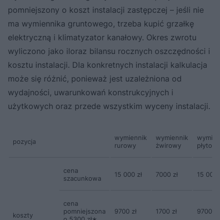
pomniejszony o koszt instalacji zastępczej – jeśli nie
ma wymiennika gruntowego, trzeba kupić grzałkę
elektryczną i klimatyzator kanałowy. Okres zwrotu
wyliczono jako iloraz bilansu rocznych oszczędności i
kosztu instalacji. Dla konkretnych instalacji kalkulacja
może się różnić, ponieważ jest uzależniona od
wydajności, uwarunkowań konstrukcyjnych i
użytkowych oraz przede wszystkim wyceny instalacji.
wymiennik
wymiennik
wymien
pozycja
rurowy
żwirowy
płytow
cena
15 000 zł
7000 zł
15 000 
szacunkowa
cena
pomniejszona
9700 zł
1700 zł
9700 zł
koszty
o 5300 zł∗