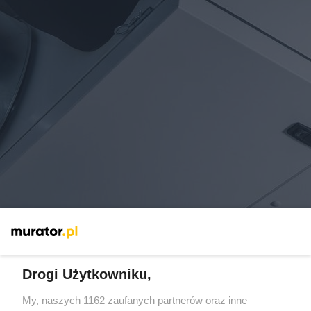
Odzyskaj ciepło, które wyrzucasz przez okno.
Ile oszczędzisz dzięki rekuperacji?
Drogi Użytkowniku,
My, naszych 1162 zaufanych partnerów oraz inne
14