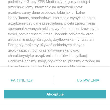
podmioty z Grupy ZPR Media uzyskujemy dostęp i
przechowujemy informacje na urządzeniu oraz
przetwarzamy dane osobowe, takie jak unikalne
identyfikatory, standardowe informacje wysyłane przez
urządzenie czy dane przeglądania w celu zapewniania
spersonalizowanych reklam, wybór spersonalizowanych
treści, pomiar reklam i treści, badanie odbiorców oraz
ulepszanie usług. Za zgodą Użytkownika my i Zaufani
Partnerzy możemy używać dokładnych danych
geolokalizacyjnych oraz aktywnie skanować
charakterystykę urządzenia do celów identyfikacji.
Ponieważ cenimy Twoją prywatność, prosimy o zgodę na
korzystanie z tych technologii poprzez kliknięcie
Jaki wentylator kupić na upały? Nie każdy
„Akceptuję”. Zgoda jest dobrowolna i zawsze możesz ją
zmienić/wycofać klikając przycisk ustawień prywatności
chłodzi tak samo
PARTNERZY
USTAWIENIA
znajdujący się w lewym dolnym rogu strony
. Niektóre
rodzaje przetwarzania danych nie wymagają zgody
MATERIAŁ SPONSOROWANY
Akceptuję
użytkownika, ale masz prawo sprzeciwić się takiemu
przetwarzaniu. Preferencje będą miały zastosowanie tylko
na tej witrynie.