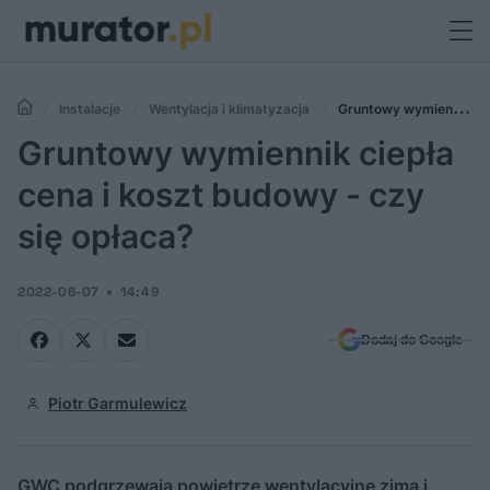
Instalacje
Wentylacja i klimatyzacja
Gruntowy wymiennik
ciepła cena i koszt budowy - czy się opłaca?
Gruntowy wymiennik ciepła
cena i koszt budowy - czy
się opłaca?
2022-06-07
14:49
Dodaj do Google
Piotr Garmulewicz
GWC podgrzewają powietrze wentylacyjne zimą i