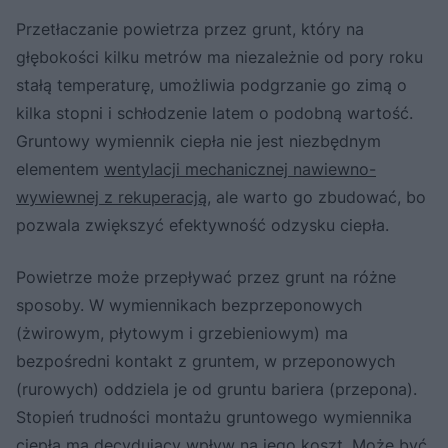
Przetłaczanie powietrza przez grunt, który na
głębokości kilku metrów ma niezależnie od pory roku
stałą temperaturę, umożliwia podgrzanie go zimą o
kilka stopni i schłodzenie latem o podobną wartość.
Gruntowy wymiennik ciepła nie jest niezbędnym
elementem
wentylacji mechanicznej nawiewno-
wywiewnej z rekuperacją
, ale warto go zbudować, bo
pozwala zwiększyć efektywność odzysku ciepła.
Powietrze może przepływać przez grunt na różne
sposoby. W wymiennikach bezprzeponowych
(żwirowym, płytowym i grzebieniowym) ma
bezpośredni kontakt z gruntem, w przeponowych
(rurowych) oddziela je od gruntu bariera (przepona).
Stopień trudności montażu gruntowego wymiennika
ciepła ma decydujący wpływ na jego koszt. Może być