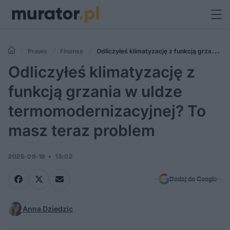
Prawo
Finanse
Odliczyłeś klimatyzację z funkcją grzania w
uldze termomodernizacyjnej? To masz teraz problem
Odliczyłeś klimatyzację z
funkcją grzania w uldze
termomodernizacyjnej? To
masz teraz problem
2025-09-18
13:02
Dodaj do Google
Anna Dziedzic