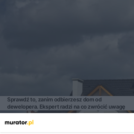
Sprawdź to, zanim odbierzesz dom od
dewelopera. Ekspert radzi na co zwrócić uwagę
Więcej