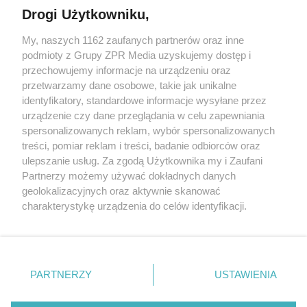
Drogi Użytkowniku,
My, naszych 1162 zaufanych partnerów oraz inne
Żaden utwór zamieszczony w serwisie nie może być powielany i
podmioty z Grupy ZPR Media uzyskujemy dostęp i
rozpowszechniany lub dalej rozpowszechniany w jakikolwiek
sposób (w tym także elektroniczny lub mechaniczny) na
przechowujemy informacje na urządzeniu oraz
jakimkolwiek polu eksploatacji w jakiejkolwiek formie, włącznie z
przetwarzamy dane osobowe, takie jak unikalne
umieszczaniem w Internecie bez pisemnej zgody właściciela praw.
Jakiekolwiek użycie lub wykorzystanie utworów w całości lub w
identyfikatory, standardowe informacje wysyłane przez
części z naruszeniem prawa, tzn. bez właściwej zgody, jest
urządzenie czy dane przeglądania w celu zapewniania
zabronione pod groźbą kary i może być ścigane prawnie.
spersonalizowanych reklam, wybór spersonalizowanych
treści, pomiar reklam i treści, badanie odbiorców oraz
ulepszanie usług. Za zgodą Użytkownika my i Zaufani
Partnerzy możemy używać dokładnych danych
geolokalizacyjnych oraz aktywnie skanować
charakterystykę urządzenia do celów identyfikacji.
O nas
Ponieważ cenimy Twoją prywatność, prosimy o zgodę na
korzystanie z tych technologii poprzez kliknięcie
Informacje prawne
„Akceptuję”. Zgoda jest dobrowolna i zawsze możesz ją
zmienić/wycofać klikając przycisk ustawień prywatności
Nasze serwisy
PARTNERZY
USTAWIENIA
znajdujący się w lewym dolnym rogu strony
. Niektóre
rodzaje przetwarzania danych nie wymagają zgody
© 2026 Grupa ZPR Media