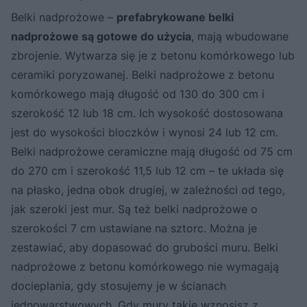
Belki nadprożowe –
prefabrykowane belki
nadprożowe są gotowe do użycia
, mają wbudowane
zbrojenie. Wytwarza się je z betonu komórkowego lub
ceramiki poryzowanej. Belki nadprożowe z betonu
komórkowego mają długość od 130 do 300 cm i
szerokość 12 lub 18 cm. Ich wysokość dostosowana
jest do wysokości bloczków i wynosi 24 lub 12 cm.
Belki nadprożowe ceramiczne mają długość od 75 cm
do 270 cm i szerokość 11,5 lub 12 cm – te układa się
na płasko, jedna obok drugiej, w zależności od tego,
jak szeroki jest mur. Są też belki nadprożowe o
szerokości 7 cm ustawiane na sztorc. Można je
zestawiać, aby dopasować do grubości muru. Belki
nadprożowe z betonu komórkowego nie wymagają
docieplania, gdy stosujemy je w ścianach
jednowarstwowych. Gdy mury takie wznosisz z