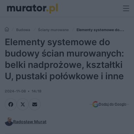
Budowa
Ściany murowane
Elementy systemowe do
budowy ścian murowanych: belki nadprożowe, kształtki U, pustaki
Elementy systemowe do
połówkowe i inne
budowy ścian murowanych:
belki nadprożowe, kształtki
U, pustaki połówkowe i inne
2024-11-08
14:18
Dodaj do Google
Radosław Murat