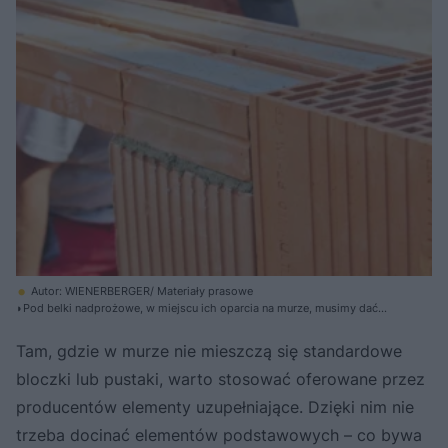
Autor: WIENERBERGER/ Materiały prasowe
◗Pod belki nadprożowe, w miejscu ich oparcia na murze, musimy dać
zaprawę cementowo- wapienną, aby uzyskać tak zwane poduszki o
grubości 1-2 cm
Tam, gdzie w murze nie mieszczą się standardowe
bloczki lub pustaki, warto stosować oferowane przez
producentów elementy uzupełniające. Dzięki nim nie
trzeba docinać elementów podstawowych – co bywa