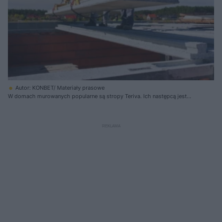
Autor: KONBET/ Materiały prasowe
W domach murowanych popularne są stropy Teriva. Ich następcą jest
strop Teriva Panel, który dzięki dużym rozmiarom skraca czas robót