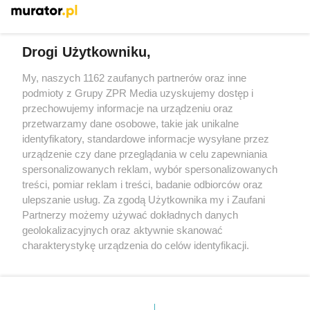
Więcej
Drogi Użytkowniku,
My, naszych 1162 zaufanych partnerów oraz inne
Żaden utwór zamieszczony w serwisie nie może być powielany i
podmioty z Grupy ZPR Media uzyskujemy dostęp i
rozpowszechniany lub dalej rozpowszechniany w jakikolwiek
sposób (w tym także elektroniczny lub mechaniczny) na
przechowujemy informacje na urządzeniu oraz
jakimkolwiek polu eksploatacji w jakiejkolwiek formie, włącznie z
przetwarzamy dane osobowe, takie jak unikalne
umieszczaniem w Internecie bez pisemnej zgody właściciela praw.
Jakiekolwiek użycie lub wykorzystanie utworów w całości lub w
identyfikatory, standardowe informacje wysyłane przez
części z naruszeniem prawa, tzn. bez właściwej zgody, jest
urządzenie czy dane przeglądania w celu zapewniania
zabronione pod groźbą kary i może być ścigane prawnie.
spersonalizowanych reklam, wybór spersonalizowanych
treści, pomiar reklam i treści, badanie odbiorców oraz
ulepszanie usług. Za zgodą Użytkownika my i Zaufani
Partnerzy możemy używać dokładnych danych
geolokalizacyjnych oraz aktywnie skanować
charakterystykę urządzenia do celów identyfikacji.
O nas
Ponieważ cenimy Twoją prywatność, prosimy o zgodę na
korzystanie z tych technologii poprzez kliknięcie
Informacje prawne
„Akceptuję”. Zgoda jest dobrowolna i zawsze możesz ją
zmienić/wycofać klikając przycisk ustawień prywatności