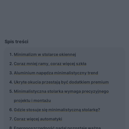
Spis treści
Minimalizm w stolarce okiennej
Coraz mniej ramy, coraz więcej szkła
Aluminium napędza minimalistyczny trend
Ukryte okucia przestają być dodatkiem premium
Minimalistyczna stolarka wymaga precyzyjnego
projektu i montażu
Gdzie stosuje się minimalistyczną stolarkę?
Coraz więcej automatyki
Energooszczędność nadal pozostaje ważna