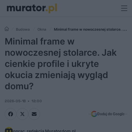
Budowa
Okna
Minimal frame w nowoczesnej stolarce. Jak
cienkie profile i ukryte okucia zmieniają wygląd domu?
Minimal frame w
nowoczesnej stolarce. Jak
cienkie profile i ukryte
okucia zmieniają wygląd
domu?
2026-05-18
12:00
Dodaj do Google
oprac. redakcja Muratordom.pl