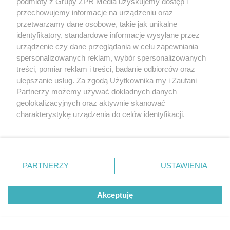
podmioty z Grupy ZPR Media uzyskujemy dostęp i
przechowujemy informacje na urządzeniu oraz
przetwarzamy dane osobowe, takie jak unikalne
identyfikatory, standardowe informacje wysyłane przez
urządzenie czy dane przeglądania w celu zapewniania
spersonalizowanych reklam, wybór spersonalizowanych
treści, pomiar reklam i treści, badanie odbiorców oraz
ulepszanie usług. Za zgodą Użytkownika my i Zaufani
Partnerzy możemy używać dokładnych danych
geolokalizacyjnych oraz aktywnie skanować
charakterystykę urządzenia do celów identyfikacji.
Ponieważ cenimy Twoją prywatność, prosimy o zgodę na
korzystanie z tych technologii poprzez kliknięcie
Ile kosztuje minimalistyczna stolarka?
„Akceptuję”. Zgoda jest dobrowolna i zawsze możesz ją
zmienić/wycofać klikając przycisk ustawień prywatności
Systemy minimalistyczne są wyraźnie droższe od
PARTNERZY
USTAWIENIA
znajdujący się w lewym dolnym rogu strony
. Niektóre
standardowej stolarki – różnica zależy od stopnia
rodzaje przetwarzania danych nie wymagają zgody
zaawansowania konstrukcji i może sięgać
Akceptuję
użytkownika, ale masz prawo sprzeciwić się takiemu
kilkudziesięciu procent.
przetwarzaniu. Preferencje będą miały zastosowanie tylko
na tej witrynie.