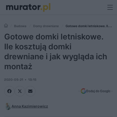
Budowa
Domy drewniane
Gotowe domki letniskowe. Ile
kosztują domki drewniane i jak wygląda ich montaż
Gotowe domki letniskowe.
Ile kosztują domki
drewniane i jak wygląda ich
montaż
2020-05-21
13:15
Dodaj do Google
Anna Kazimierowicz