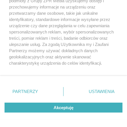
podmioty z Grupy ZPR Media uzyskujemy dostęp i
Niszczą podłogi, belki, płoty, altany. Gnilica i
przechowujemy informacje na urządzeniu oraz
niszczyca – groźne grzyby
przetwarzamy dane osobowe, takie jak unikalne
identyfikatory, standardowe informacje wysyłane przez
urządzenie czy dane przeglądania w celu zapewniania
spersonalizowanych reklam, wybór spersonalizowanych
treści, pomiar reklam i treści, badanie odbiorców oraz
ulepszanie usług. Za zgodą Użytkownika my i Zaufani
Partnerzy możemy używać dokładnych danych
geolokalizacyjnych oraz aktywnie skanować
charakterystykę urządzenia do celów identyfikacji.
Ponieważ cenimy Twoją prywatność, prosimy o zgodę na
korzystanie z tych technologii poprzez kliknięcie
„Akceptuję”. Zgoda jest dobrowolna i zawsze możesz ją
zmienić/wycofać klikając przycisk ustawień prywatności
PARTNERZY
USTAWIENIA
znajdujący się w lewym dolnym rogu strony
. Niektóre
rodzaje przetwarzania danych nie wymagają zgody
Akceptuję
użytkownika, ale masz prawo sprzeciwić się takiemu
przetwarzaniu. Preferencje będą miały zastosowanie tylko
Szkodniki drewna mogą poważnie zagrozić
na tej witrynie.