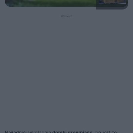
Najładniej wyglądają
domki drewniane
, bo jest to