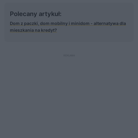
Polecany artykuł:
Dom z paczki, dom mobilny i minidom - alternatywa dla
mieszkania na kredyt?