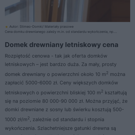
Autor: Stimeo-Domki/ Materiały prasowe
Cena domku drewnianego zależy m.in. od standardu wykończenia, np.
tego czy ma być z oknami, czy w stanie surowym otwartym
Domek drewniany letniskowy cena
Rozpiętość cenowa - tak jak oferta domków
letniskowych – jest bardzo duża. Za mały, prosty
2
domek drewniany o powierzchni około 10 m
można
zapłacić 5000-6000 zł. Ceny większych domków
2
letniskowych o powierzchni bliskiej 100 m
kształtują
się na poziomie 80 000-90 000 zł. Można przyjąć, że
domki drewniane z sosny lub świerku kosztują 500-
2
1000 zł/m
, zależnie od standardu i stopnia
wykończenia. Szlachetniejsze gatunki drewna są