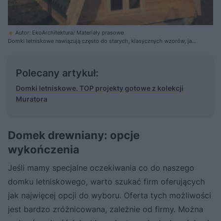
Autor: EkoArchitektura/ Materiały prasowe
Domki letniskowe nawiązują często do starych, klasycznych wzorów, jak
domek Brda z PRL-u
Polecany artykuł:
Domki letniskowe. TOP projekty gotowe z kolekcji
Muratora
Domek drewniany: opcje
wykończenia
Jeśli mamy specjalne oczekiwania co do naszego
domku letniskowego, warto szukać firm oferujących
jak najwięcej opcji do wyboru. Oferta tych możliwości
jest bardzo zróżnicowana, zależnie od firmy. Można