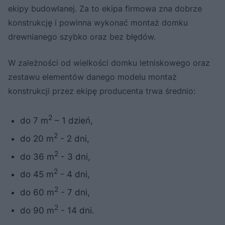
ekipy budowlanej. Za to ekipa firmowa zna dobrze
konstrukcję i powinna wykonać montaż domku
drewnianego szybko oraz bez błędów.
W zależności od wielkości domku letniskowego oraz
zestawu elementów danego modelu montaż
konstrukcji przez ekipę producenta trwa średnio:
2
do 7 m
– 1 dzień,
2
do 20 m
- 2 dni,
2
do 36 m
- 3 dni,
2
do 45 m
- 4 dni,
2
do 60 m
- 7 dni,
2
do 90 m
- 14 dni.