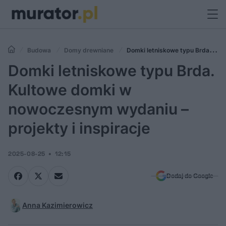
Budowa
Domy drewniane
Domki letniskowe typu Brda.
Kultowe domki w nowoczesnym wydaniu – projekty i inspiracje
Domki letniskowe typu Brda.
Kultowe domki w
nowoczesnym wydaniu –
projekty i inspiracje
2025-08-25
12:15
Dodaj do Google
Anna Kazimierowicz