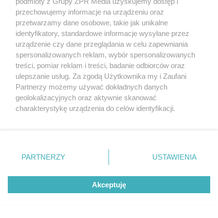
podmioty z Grupy ZPR Media uzyskujemy dostęp i
przechowujemy informacje na urządzeniu oraz
przetwarzamy dane osobowe, takie jak unikalne
identyfikatory, standardowe informacje wysyłane przez
urządzenie czy dane przeglądania w celu zapewniania
spersonalizowanych reklam, wybór spersonalizowanych
treści, pomiar reklam i treści, badanie odbiorców oraz
ulepszanie usług. Za zgodą Użytkownika my i Zaufani
Partnerzy możemy używać dokładnych danych
geolokalizacyjnych oraz aktywnie skanować
charakterystykę urządzenia do celów identyfikacji.
Ponieważ cenimy Twoją prywatność, prosimy o zgodę na
korzystanie z tych technologii poprzez kliknięcie
„Akceptuję”. Zgoda jest dobrowolna i zawsze możesz ją
zmienić/wycofać klikając przycisk ustawień prywatności
PARTNERZY
USTAWIENIA
znajdujący się w lewym dolnym rogu strony
. Niektóre
rodzaje przetwarzania danych nie wymagają zgody
Zgłoszenie budowy
Akceptuję
użytkownika, ale masz prawo sprzeciwić się takiemu
przetwarzaniu. Preferencje będą miały zastosowanie tylko
Domy drewniane
na tej witrynie.