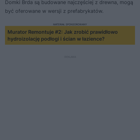
Domki Brda są budowane najczęściej z drewna, mogą
być oferowane w wersji z prefabrykatów.
MATERIAŁ SPONSOROWANY
Murator Remontuje #2: Jak zrobić prawidłowo
hydroizolację podłogi i ścian w łazience?