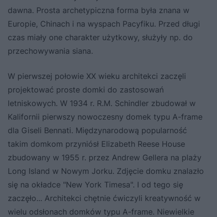
dawna. Prosta archetypiczna forma była znana w
Europie, Chinach i na wyspach Pacyfiku. Przed długi
czas miały one charakter użytkowy, służyły np. do
przechowywania siana.
W pierwszej połowie XX wieku architekci zaczęli
projektować proste domki do zastosowań
letniskowych. W 1934 r. R.M. Schindler zbudował w
Kalifornii pierwszy nowoczesny domek typu A-frame
dla Giseli Bennati. Międzynarodową popularność
takim domkom przyniósł Elizabeth Reese House
zbudowany w 1955 r. przez Andrew Gellera na plaży
Long Island w Nowym Jorku. Zdjęcie domku znalazło
się na okładce "New York Timesa". I od tego się
zaczęło... Architekci chętnie ćwiczyli kreatywność w
wielu odsłonach domków typu A-frame. Niewielkie