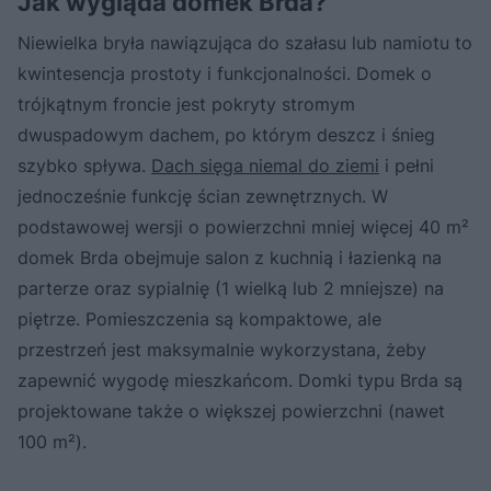
Jak wygląda domek Brda?
Niewielka bryła nawiązująca do szałasu lub namiotu to
kwintesencja prostoty i funkcjonalności. Domek o
trójkątnym froncie jest pokryty stromym
dwuspadowym dachem, po którym deszcz i śnieg
szybko spływa.
Dach sięga niemal do ziemi
i pełni
jednocześnie funkcję ścian zewnętrznych. W
podstawowej wersji o powierzchni mniej więcej 40 m²
domek Brda obejmuje salon z kuchnią i łazienką na
parterze oraz sypialnię (1 wielką lub 2 mniejsze) na
piętrze. Pomieszczenia są kompaktowe, ale
przestrzeń jest maksymalnie wykorzystana, żeby
zapewnić wygodę mieszkańcom. Domki typu Brda są
projektowane także o większej powierzchni (nawet
100 m²).