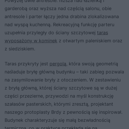
Powyżej dwie antresole: niższa nad łazienką i
garderobą oraz wyższa nad częścią salonu, obie
antresole i parter łączy jedna drabina zlokalizowana
nad wyspą kuchenną. Rekreacyjną funkcję parteru
uzupełnia przyległy do ściany szczytowej
taras
wyposażony w kominek
z otwartym paleniskiem oraz
z siedziskiem.
Taras przykryty jest
pergolą
, która swoją geometrią
naśladuje bryłę główną budynku – taki zabieg pozwala
na zasymilowanie bryły z otoczeniem. W zestawieniu
z bryłą główną, której ściany szczytowe są w dużej
części przezierne, przywodzi na myśl konstrukcję
szałasów pasterskich, którymi zresztą, projektant
naszego protoplasty Brdy z pewnością się inspirował.
Budynek charakteryzuje się małą bezwładnością
termiczną, co w praktyce przekłada się na