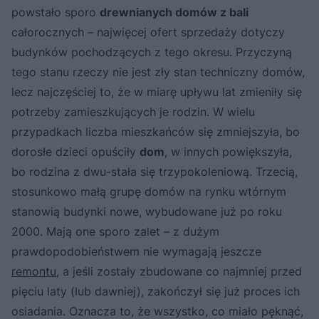
powstało sporo
drewnianych domów z bali
całorocznych – najwięcej ofert sprzedaży dotyczy
budynków pochodzących z tego okresu. Przyczyną
tego stanu rzeczy nie jest zły stan techniczny domów,
lecz najczęściej to, że w miarę upływu lat zmieniły się
potrzeby zamieszkujących je rodzin. W wielu
przypadkach liczba mieszkańców się zmniejszyła, bo
dorosłe dzieci opuściły
dom
, w innych powiększyła,
bo rodzina z dwu-stała się trzypokoleniową. Trzecią,
stosunkowo małą grupę domów na rynku wtórnym
stanowią budynki nowe, wybudowane już po roku
2000. Mają one sporo zalet – z dużym
prawdopodobieństwem nie wymagają jeszcze
remontu
, a jeśli zostały zbudowane co najmniej przed
pięciu laty (lub dawniej), zakończył się już proces ich
osiadania. Oznacza to, że wszystko, co miało pęknąć,