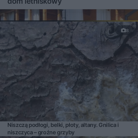
dom letniskowy
8
Niszczą podłogi, belki, płoty, altany. Gnilica i
niszczyca – groźne grzyby