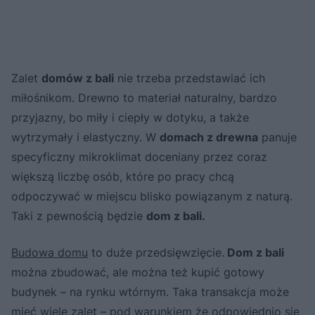
Zalet
domów z bali
nie trzeba przedstawiać ich
miłośnikom. Drewno to materiał naturalny, bardzo
przyjazny, bo miły i ciepły w dotyku, a także
wytrzymały i elastyczny. W
domach z drewna
panuje
specyficzny mikroklimat doceniany przez coraz
większą liczbę osób, które po pracy chcą
odpoczywać w miejscu blisko powiązanym z naturą.
Taki z pewnością będzie
dom z bali.
Budowa domu
to duże przedsięwzięcie.
Dom z bali
można zbudować, ale można też kupić gotowy
budynek – na rynku wtórnym. Taka transakcja może
mieć wiele zalet – pod warunkiem że odpowiednio się