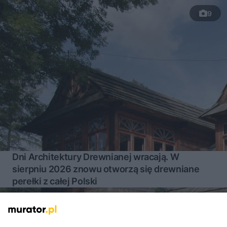
9
Dni Architektury Drewnianej wracają. W
sierpniu 2026 znowu otworzą się drewniane
perełki z całej Polski
Więcej