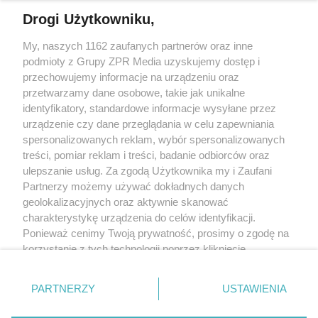
Drogi Użytkowniku,
My, naszych 1162 zaufanych partnerów oraz inne
Żaden utwór zamieszczony w serwisie nie może być powielany i
rozpowszechniany lub dalej rozpowszechniany w jakikolwiek sposób
podmioty z Grupy ZPR Media uzyskujemy dostęp i
(w tym także elektroniczny lub mechaniczny) na jakimkolwiek polu
przechowujemy informacje na urządzeniu oraz
eksploatacji w jakiejkolwiek formie, włącznie z umieszczaniem w
przetwarzamy dane osobowe, takie jak unikalne
Internecie bez pisemnej zgody właściciela praw. Jakiekolwiek użycie
lub wykorzystanie utworów w całości lub w części z naruszeniem
identyfikatory, standardowe informacje wysyłane przez
prawa, tzn. bez właściwej zgody, jest zabronione pod groźbą kary i
urządzenie czy dane przeglądania w celu zapewniania
może być ścigane prawnie.
spersonalizowanych reklam, wybór spersonalizowanych
treści, pomiar reklam i treści, badanie odbiorców oraz
ulepszanie usług. Za zgodą Użytkownika my i Zaufani
Partnerzy możemy używać dokładnych danych
geolokalizacyjnych oraz aktywnie skanować
charakterystykę urządzenia do celów identyfikacji.
O nas
Ponieważ cenimy Twoją prywatność, prosimy o zgodę na
korzystanie z tych technologii poprzez kliknięcie
Informacje prawne
„Akceptuję”. Zgoda jest dobrowolna i zawsze możesz ją
zmienić/wycofać klikając przycisk ustawień prywatności
Nasze serwisy
PARTNERZY
USTAWIENIA
znajdujący się w lewym dolnym rogu strony
. Niektóre
© 2026 Grupa ZPR Media
rodzaje przetwarzania danych nie wymagają zgody