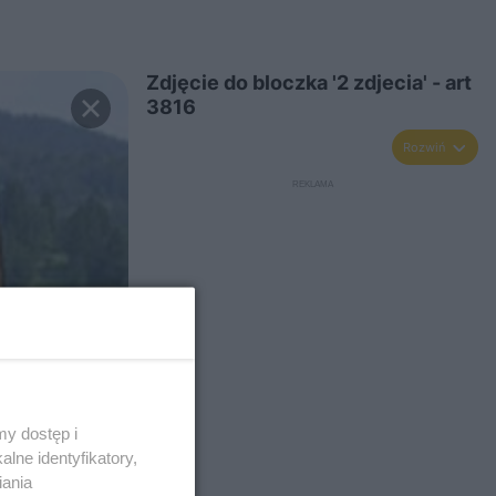
Zdjęcie do bloczka '2 zdjecia' - art
3816
Rozwiń
y dostęp i
lne identyfikatory,
iania