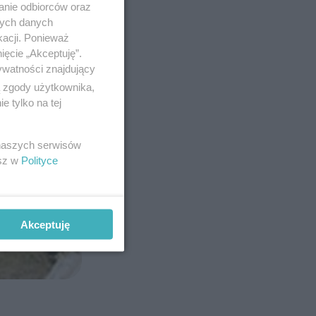
anie odbiorców oraz
nych danych
kacji. Ponieważ
ięcie „Akceptuję”.
ywatności znajdujący
ą zgody użytkownika,
 tylko na tej
 naszych serwisów
esz w
Polityce
Akceptuję