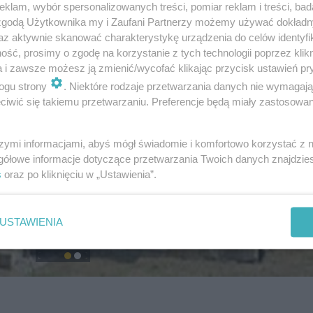
klam, wybór spersonalizowanych treści, pomiar reklam i treści, bad
 zgodą Użytkownika my i Zaufani Partnerzy możemy używać dokład
az aktywnie skanować charakterystykę urządzenia do celów identyfi
ść, prosimy o zgodę na korzystanie z tych technologii poprzez klikn
a i zawsze możesz ją zmienić/wycofać klikając przycisk ustawień pr
ogu strony
. Niektóre rodzaje przetwarzania danych nie wymagaj
iwić się takiemu przetwarzaniu. Preferencje będą miały zastosowanie
szymi informacjami, abyś mógł świadomie i komfortowo korzystać z
gółowe informacje dotyczące przetwarzania Twoich danych znajdzi
s
oraz po kliknięciu w „Ustawienia”.
USTAWIENIA