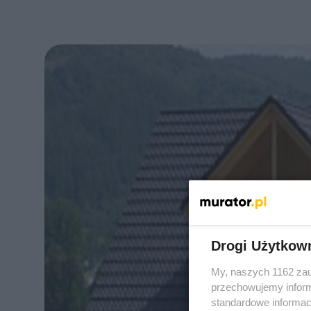
Drogi Użytkow
My, naszych 1162 zau
przechowujemy informa
standardowe informac