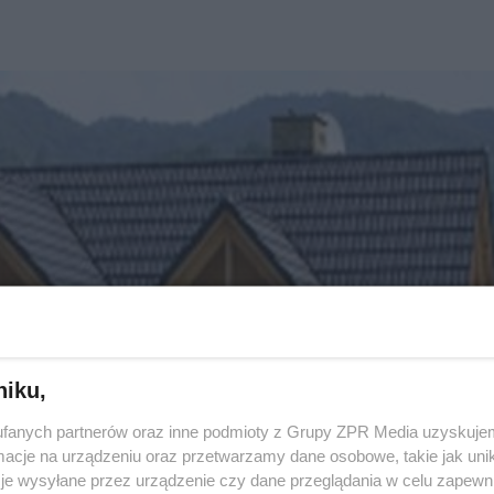
niku,
fanych partnerów oraz inne podmioty z Grupy ZPR Media uzyskujem
cje na urządzeniu oraz przetwarzamy dane osobowe, takie jak unika
je wysyłane przez urządzenie czy dane przeglądania w celu zapewn