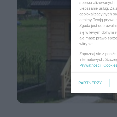
spersonalizowanych re
ulepszanie usług. Za
geolokalizacyjnych or
cenimy Twoją prywatno
Zgoda jest dobrowoln
się w lewym dolnym r
ale masz prawo sprzec
witrynie.
Zapoznaj się z poniż
internetowych. Szcze
Prywatności
i
Cookie
PARTNERZY