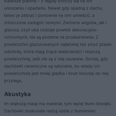
klawisze pianina – z reguły kończy się na ich
unoszeniu i opadaniu. Nawet gdy spadną z dachu,
łatwo je zebrać i ponownie na nim umieścić, a
zniszczone zastąpić nowymi. Zarówno angoba, jak i
glazura, czyli oba rodzaje powłok dekoracyjno-
ochronnych, nie są podatne na przebarwienia. Z
powierzchni glazurowanych najłatwiej też zmyć ptasie
odchody, które mają żrące właściwości i niszczą
powierzchnię, jeśli nie są z niej usuwane. Gorzej, gdy
dachówki ceramiczne są naturalne, bo wtedy ich
powierzchnia jest mniej gładka i brud mocniej do niej
przylega.
Akustyka
Im większą masę ma materiał, tym lepiej tłumi dźwięki.
Dachówki doskonale radzą sobie z tłumieniem