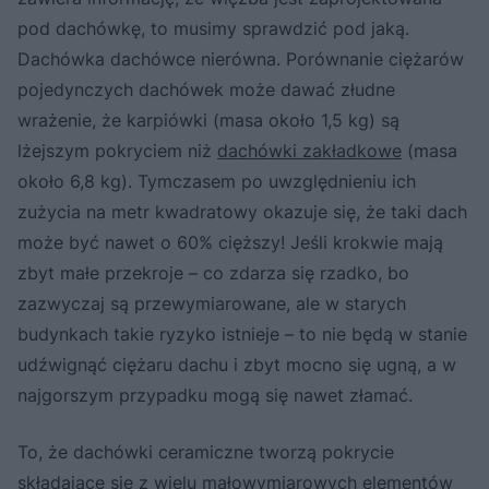
pod dachówkę, to musimy sprawdzić pod jaką.
Dachówka dachówce nierówna. Porównanie ciężarów
pojedynczych dachówek może dawać złudne
wrażenie, że karpiówki (masa około 1,5 kg) są
lżejszym pokryciem niż
dachówki zakładkowe
(masa
około 6,8 kg). Tymczasem po uwzględnieniu ich
zużycia na metr kwadratowy okazuje się, że taki dach
może być nawet o 60% cięższy! Jeśli krokwie mają
zbyt małe przekroje – co zdarza się rzadko, bo
zazwyczaj są przewymiarowane, ale w starych
budynkach takie ryzyko istnieje – to nie będą w stanie
udźwignąć ciężaru dachu i zbyt mocno się ugną, a w
najgorszym przypadku mogą się nawet złamać.
To, że dachówki ceramiczne tworzą pokrycie
składające się z wielu małowymiarowych elementów