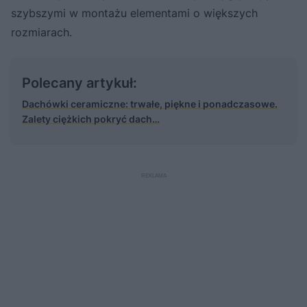
szybszymi w montażu elementami o większych
rozmiarach.
Polecany artykuł:
Dachówki ceramiczne: trwałe, piękne i ponadczasowe.
Zalety ciężkich pokryć dach…