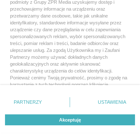
podmioty z Grupy ZPR Media uzyskujemy dostęp i
przechowujemy informacje na urządzeniu oraz
przetwarzamy dane osobowe, takie jak unikalne
identyfikatory, standardowe informacje wysyłane przez
urządzenie czy dane przeglądania w celu zapewniania
spersonalizowanych reklam, wybór spersonalizowanych
treści, pomiar reklam i treści, badanie odbiorców oraz
ulepszanie usług. Za zgodą Użytkownika my i Zaufani
Partnerzy możemy używać dokładnych danych
Działka-jamnik to nie problem - to 5
geolokalizacyjnych oraz aktywnie skanować
projektów na wąską działkę
charakterystykę urządzenia do celów identyfikacji.
Ponieważ cenimy Twoją prywatność, prosimy o zgodę na
korzystanie z tych technologii poprzez kliknięcie
„Akceptuję”. Zgoda jest dobrowolna i zawsze możesz ją
zmienić/wycofać klikając przycisk ustawień prywatności
PARTNERZY
USTAWIENIA
MATERIAŁ SPONSOROWANY
znajdujący się w lewym dolnym rogu strony
. Niektóre
rodzaje przetwarzania danych nie wymagają zgody
Akceptuję
użytkownika, ale masz prawo sprzeciwić się takiemu
przetwarzaniu. Preferencje będą miały zastosowanie tylko
na tej witrynie.