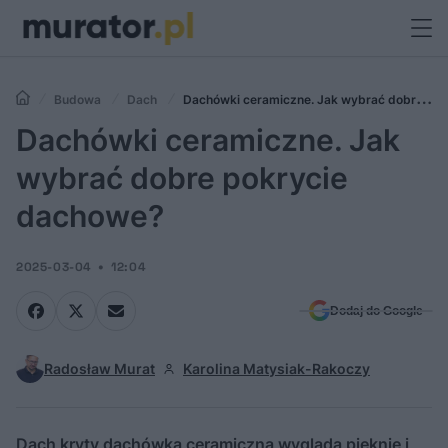
Budowa
Dach
Dachówki ceramiczne. Jak wybrać dobre
pokrycie dachowe?
Dachówki ceramiczne. Jak
wybrać dobre pokrycie
dachowe?
2025-03-04
12:04
Dodaj do Google
Radosław Murat
Karolina Matysiak-Rakoczy
Dach kryty dachówką ceramiczną wygląda pięknie i