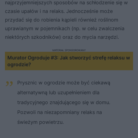
najprzyjemniejszych sposobów na schłodzenie się w
czasie upałów i na relaks. Jednocześnie może
przydać się do robienia kąpieli również roślinom
uprawianym w pojemnikach (np. w celu zwalczenia
niektórych szkodników) oraz do mycia narzędzi.
MATERIAŁ SPONSOROWANY
Murator Ogroduje #3: Jak stworzyć strefę relaksu w
ogrodzie?
Nie można odtworzyć wideo
Spróbuj ponownie
Prysznic w ogrodzie może być ciekawą
alternatywną lub uzupełnieniem dla
tradycyjnego znajdującego się w domu.
Pozwoli na niezapomniany relaks na
świeżym powietrzu.