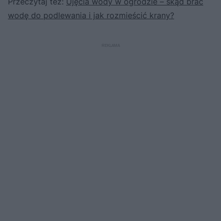
Przeczytaj też:
Ujęcia wody w ogrodzie – skąd brać
wodę do podlewania i jak rozmieścić krany?