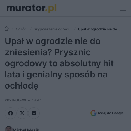
Ogród
Wyposażenie ogrodu
Upał w ogrodzie nie do
zniesienia? Prysznic ogrodowy to absolutny hit lata i genialny sposób
Upał w ogrodzie nie do
na ochłodę
zniesienia? Prysznic
ogrodowy to absolutny hit
lata i genialny sposób na
ochłodę
2026-06-29
13:41
Dodaj do Google
Michał Mazik