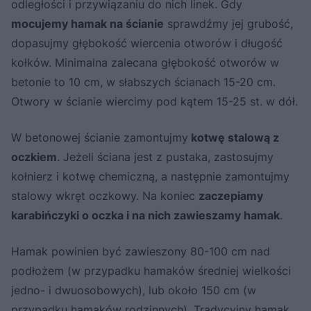
odległości i przywiązaniu do nich linek. Gdy
mocujemy hamak na ścianie
sprawdźmy jej grubość,
dopasujmy głębokość wiercenia otworów i długość
kołków. Minimalna zalecana głębokość otworów w
betonie to 10 cm, w słabszych ścianach 15-20 cm.
Otwory w ścianie wiercimy pod kątem 15-25 st. w dół.
W betonowej ścianie zamontujmy
kotwę stalową z
oczkiem
. Jeżeli ściana jest z pustaka, zastosujmy
kołnierz i kotwę chemiczną, a następnie zamontujmy
stalowy wkręt oczkowy. Na koniec
zaczepiamy
karabińczyki o oczka i na nich zawieszamy hamak
.
Hamak powinien być zawieszony 80-100 cm nad
podłożem (w przypadku hamaków średniej wielkości
jedno- i dwuosobowych), lub około 150 cm (w
przypadku hamaków rodzinnych). Tradycyjny hamak