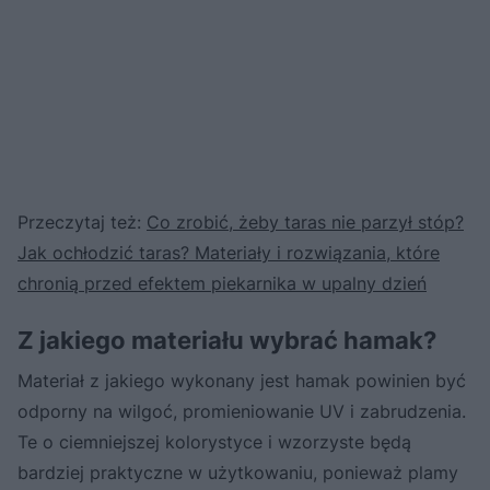
Przeczytaj też:
Co zrobić, żeby taras nie parzył stóp?
Jak ochłodzić taras? Materiały i rozwiązania, które
chronią przed efektem piekarnika w upalny dzień
Z jakiego materiału wybrać hamak?
Materiał z jakiego wykonany jest hamak powinien być
odporny na wilgoć, promieniowanie UV i zabrudzenia.
Te o ciemniejszej kolorystyce i wzorzyste będą
bardziej praktyczne w użytkowaniu, ponieważ plamy