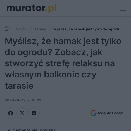
Ogród
Tarasy
Myślisz, że hamak jest tylko do ogrodu?
Zobacz, jak stworzyć strefę relaksu na własnym balkonie czy tarasie
Myślisz, że hamak jest tylko
do ogrodu? Zobacz, jak
stworzyć strefę relaksu na
własnym balkonie czy
tarasie
2026-06-19
10:21
Dodaj do Google
Samanta Malinowska