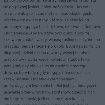
davidii
), która potrafi kwitnąć nieprzerwanie od lata
aż do późnej jesieni (lipiec-październik). Krzew
rozwija wabiące liczne motyle, miododajne, gęste,
wiechowate kwiatostany, które w zależności od
odmiany mogą być białe, różowe, czerwone, fioletowe
lub niebieskie. Aby kwiatów było dużo, a pokrój
krzewu pozostał zwarty, wiosną roślinę należy mocno
przyciąć (pędy skraca się o około 1/3, a nawet 1/2 ich
długości), dzięki czemu utworzy więcej młodych
przyrostów i wyda więcej kwiatów. Trzeba tylko
pamiętać, aby nie ciąć jej na poziomie starego
drewna, bo wtedy pędy mogą już nie odrosnąć i
krzew uschnie. Dodatkowym zabiegiem
poprawiającym kwitnienie budlei jest systematyczne
usuwanie przekwitłych kwiatostanów. Część z nich
możemy zostawić, jeśli chcemy doczekać się