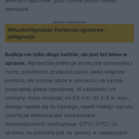
własnych sadzonek, gdyż roślina potrafi dawać
samosiew.
MATERIAŁ SPONSOROWANY
#MuratorOgroduje: Hortensje ogrodowe -
pielęgnacja
Budleja nie tylko długo kwitnie, ale jest też łatwa w
uprawie
. Wprawdzie preferuje słoneczne stanowiska i
żyzne, próchnicze, przepuszczalne, lekko wilgotne
podłoża, ale urośnie także w półcieniu i na każdej
przeciętnej glebie ogrodowej. W zależności od
odmiany, może dorastać od 0,5-1 m. do 2-3 m. wys.,
dlatego nadaje się do każdego, nawet małego ogrodu.
Jedyną jej słabością jest umiarkowana
mrozoodporność (wytrzymuje -23°C/-21°C), co
sprawia, że polecana jest do uprawy w cieplejszych