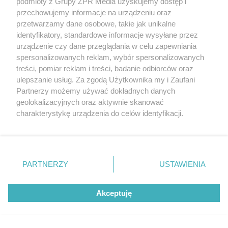
podmioty z Grupy ZPR Media uzyskujemy dostęp i
przechowujemy informacje na urządzeniu oraz
przetwarzamy dane osobowe, takie jak unikalne
identyfikatory, standardowe informacje wysyłane przez
urządzenie czy dane przeglądania w celu zapewniania
spersonalizowanych reklam, wybór spersonalizowanych
treści, pomiar reklam i treści, badanie odbiorców oraz
ulepszanie usług. Za zgodą Użytkownika my i Zaufani
Partnerzy możemy używać dokładnych danych
geolokalizacyjnych oraz aktywnie skanować
charakterystykę urządzenia do celów identyfikacji.
Ponieważ cenimy Twoją prywatność, prosimy o zgodę na
Posadź te rośliny obok borówki. Owoce
korzystanie z tych technologii poprzez kliknięcie
będziesz zbierać wiadrami!
„Akceptuję”. Zgoda jest dobrowolna i zawsze możesz ją
zmienić/wycofać klikając przycisk ustawień prywatności
PARTNERZY
USTAWIENIA
znajdujący się w lewym dolnym rogu strony
. Niektóre
11
rodzaje przetwarzania danych nie wymagają zgody
Akceptuję
użytkownika, ale masz prawo sprzeciwić się takiemu
przetwarzaniu. Preferencje będą miały zastosowanie tylko
na tej witrynie.