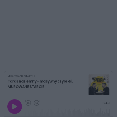
MUROWANE STARCIE
Taras naziemny - masywny czy lekki.
MUROWANE STARCIE
G
P
P
P
-
16:49
r
r
r
o
a
z
z
j
z
e
e
w
w