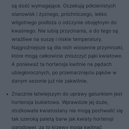
są dość wymagające. Oczekują półcienistych
stanowisk i żyznego, próchniczego, lekko
wilgotnego podłoża o odczynie obojętnym do
kwaśnego. Nie lubią przycinania, a do tego są
wrażliwe na suszę i niskie temperatury.
Najgroźniejsze są dla nich wiosenne przymrozki,
które mogą całkowicie zniszczyć pąki kwiatowe.
A ponieważ ta hortensja kwitnie na pędach
ubiegłorocznych, po przemarznięciu pąków w
danym sezonie już nie zakwitnie.
Znacznie łatwiejszym do uprawy gatunkiem jest
hortensja bukietowa. Wprawdzie jej duże,
stożkowate kwiatostany nie mogą pochwalić się
tak szeroką paletą barw jak kwiaty hortensji
ogrodowej, za to krzewy mogą kwitnąć