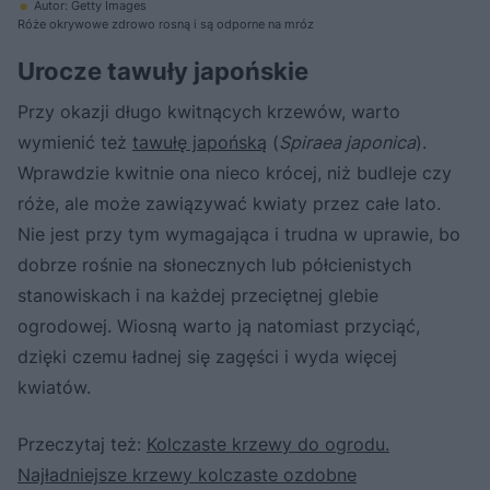
Autor: Getty Images
Róże okrywowe zdrowo rosną i są odporne na mróz
Urocze tawuły japońskie
Przy okazji długo kwitnących krzewów, warto
wymienić też
tawułę japońską
(
Spiraea japonica
).
Wprawdzie kwitnie ona nieco krócej, niż budleje czy
róże, ale może zawiązywać kwiaty przez całe lato.
Nie jest przy tym wymagająca i trudna w uprawie, bo
dobrze rośnie na słonecznych lub półcienistych
stanowiskach i na każdej przeciętnej glebie
ogrodowej. Wiosną warto ją natomiast przyciąć,
dzięki czemu ładnej się zagęści i wyda więcej
kwiatów.
Przeczytaj też:
Kolczaste krzewy do ogrodu.
Najładniejsze krzewy kolczaste ozdobne