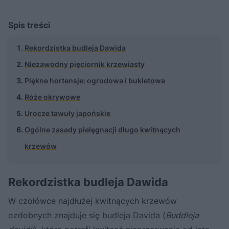
Spis treści
Rekordzistka budleja Dawida
Niezawodny pięciornik krzewiasty
Piękne hortensje: ogrodowa i bukietowa
Róże okrywowe
Urocze tawuły japońskie
Ogólne zasady pielęgnacji długo kwitnących
krzewów
Rekordzistka budleja Dawida
W czołówce najdłużej kwitnących krzewów
ozdobnych znajduje się
budleja Davida
(
Buddleja