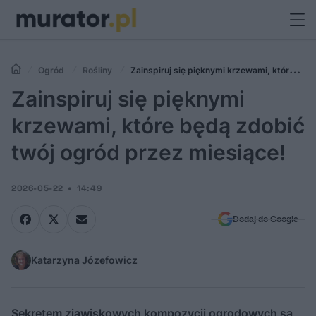
Ogród
Rośliny
Zainspiruj się pięknymi krzewami, które
będą zdobić twój ogród przez miesiące!
Zainspiruj się pięknymi
krzewami, które będą zdobić
twój ogród przez miesiące!
2026-05-22
14:49
Dodaj do Google
Katarzyna Józefowicz
Sekretem zjawiskowych kompozycji ogrodowych są