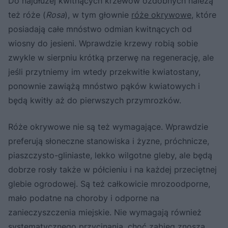
Do najdłużej kwitnących krzewów ozdobnych należą
też róże (
Rosa
), w tym głownie
róże okrywowe
, które
posiadają całe mnóstwo odmian kwitnących od
wiosny do jesieni. Wprawdzie krzewy robią sobie
zwykle w sierpniu krótką przerwę na regenerację, ale
jeśli przytniemy im wtedy przekwitłe kwiatostany,
ponownie zawiążą mnóstwo pąków kwiatowych i
będą kwitły aż do pierwszych przymrozków.
Róże okrywowe nie są też wymagające. Wprawdzie
preferują słoneczne stanowiska i żyzne, próchnicze,
piaszczysto-gliniaste, lekko wilgotne gleby, ale będą
dobrze rosły także w półcieniu i na każdej przeciętnej
glebie ogrodowej. Są też całkowicie mrozoodporne,
mało podatne na choroby i odporne na
zanieczyszczenia miejskie. Nie wymagają również
systematycznego przycinania, choć zabieg znoszą