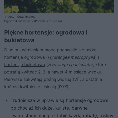
Autor: Getty Images
Pięciornik krzewiasty (Potentilla fruticosa)
Piękne hortensje: ogrodowa i
bukietowa
Długim kwitnieniem może pochwalić się także
hortensja ogrodowa
(
Hydrangea macrophylla
) i
hortensja bukietowa
(
Hydrangea paniculata
), które
potrafią kwitnąć 2-3, a nawet 4 miesiące w roku.
Pierwsze zakwitają późną wiosną (VI), a ostatnie
kończą kwitnienie jesienią (IX/X).
Trudniejsze w uprawie są hortensje ogrodowe,
bo chociaż ich duże, kuliste, barwne
kwiatostany mogą ozdobić każdą rabatę, rośliny