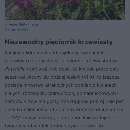
Autor: Getty Images
Budleja Dawida
Niezawodny pięciornik krzewiasty
Kolejnym liderem wśród najdłużej kwitnących
krzewów ozdobnych jest
pięciornik krzewiasty
(łac.
Potentilla fruticosa
). Nie dość, że kwitnie przez cały
sezon od wiosny do późnej jesieni (VI-X), to jeszcze
posiada mnóstwo atrakcyjnych odmian o kwiatach
białych, różowych, czerwonych, pomarańczowych i
żółtych. Krzew ma gęsty, zaokrąglony pokrój i nie jest
duży (w zależności od odmiany dorasta od 40-50 cm
do 1-1,2 m wysokości), dlatego idealnie nadaje się do
tworzenia obwódek, niskich żywopłotów lub