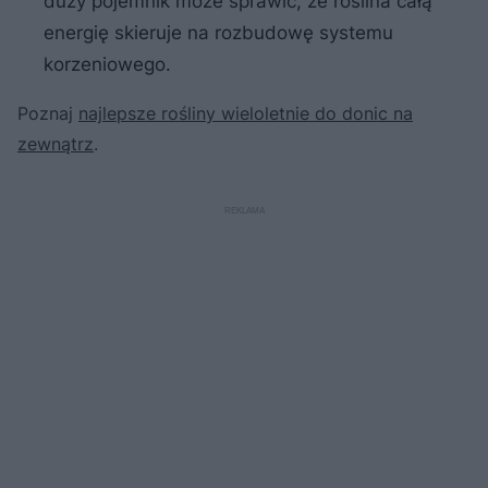
duży pojemnik może sprawić, że roślina całą
energię skieruje na rozbudowę systemu
korzeniowego.
Poznaj
najlepsze rośliny wieloletnie do donic na
zewnątrz
.