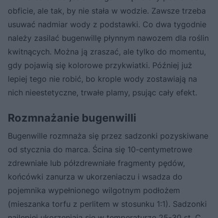
obficie, ale tak, by nie stała w wodzie. Zawsze trzeba
usuwać nadmiar wody z podstawki. Co dwa tygodnie
należy zasilać bugenwillę płynnym nawozem dla roślin
kwitnących. Można ją zraszać, ale tylko do momentu,
gdy pojawią się kolorowe przykwiatki. Później już
lepiej tego nie robić, bo krople wody zostawiają na
nich nieestetyczne, trwałe plamy, psując cały efekt.
Rozmnażanie bugenwilli
Bugenwille rozmnaża się przez sadzonki pozyskiwane
od stycznia do marca. Ścina się 10-centymetrowe
zdrewniałe lub półzdrewniałe fragmenty pędów,
końcówki zanurza w ukorzeniaczu i wsadza do
pojemnika wypełnionego wilgotnym podłożem
(mieszanka torfu z perlitem w stosunku 1:1). Sadzonki
najlepiej ukorzeniają się w temperaturze 25-30 st. C.