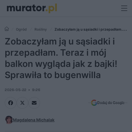
Ogród
Rośliny
Zobaczyłam ją u sąsiadki i przepadłam.
Teraz i mój balkon wygląda jak z bajki! Sprawiła to bugenwilla
Zobaczyłam ją u sąsiadki i
przepadłam. Teraz i mój
balkon wygląda jak z bajki!
Sprawiła to bugenwilla
2026-05-22
9:26
Dodaj do Google
Magdalena Michalak