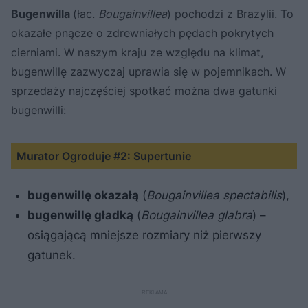
Bugenwilla
(łac.
Bougainvillea
) pochodzi z Brazylii. To
okazałe pnącze o zdrewniałych pędach pokrytych
cierniami. W naszym kraju ze względu na klimat,
bugenwillę zazwyczaj uprawia się w pojemnikach. W
sprzedaży najczęściej spotkać można dwa gatunki
bugenwilli:
Murator Ogroduje #2: Supertunie
bugenwillę okazałą
(
Bougainvillea spectabilis
),
bugenwillę gładką
(
Bougainvillea glabra
) –
osiągającą mniejsze rozmiary niż pierwszy
gatunek.