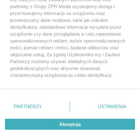
Żaden utwór zamieszczony w serwisie nie może być powielany i
podmioty z Grupy ZPR Media uzyskujemy dostęp i
rozpowszechniany lub dalej rozpowszechniany w jakikolwiek
sposób (w tym także elektroniczny lub mechaniczny) na
przechowujemy informacje na urządzeniu oraz
jakimkolwiek polu eksploatacji w jakiejkolwiek formie, włącznie z
przetwarzamy dane osobowe, takie jak unikalne
umieszczaniem w Internecie bez pisemnej zgody właściciela praw.
Jakiekolwiek użycie lub wykorzystanie utworów w całości lub w
identyfikatory, standardowe informacje wysyłane przez
części z naruszeniem prawa, tzn. bez właściwej zgody, jest
urządzenie czy dane przeglądania w celu zapewniania
zabronione pod groźbą kary i może być ścigane prawnie.
spersonalizowanych reklam, wybór spersonalizowanych
treści, pomiar reklam i treści, badanie odbiorców oraz
ulepszanie usług. Za zgodą Użytkownika my i Zaufani
Partnerzy możemy używać dokładnych danych
geolokalizacyjnych oraz aktywnie skanować
charakterystykę urządzenia do celów identyfikacji.
O nas
Ponieważ cenimy Twoją prywatność, prosimy o zgodę na
korzystanie z tych technologii poprzez kliknięcie
Informacje prawne
„Akceptuję”. Zgoda jest dobrowolna i zawsze możesz ją
zmienić/wycofać klikając przycisk ustawień prywatności
Nasze serwisy
PARTNERZY
USTAWIENIA
znajdujący się w lewym dolnym rogu strony
. Niektóre
rodzaje przetwarzania danych nie wymagają zgody
© 2026 Grupa ZPR Media
Akceptuję
użytkownika, ale masz prawo sprzeciwić się takiemu
przetwarzaniu. Preferencje będą miały zastosowanie tylko
na tej witrynie.