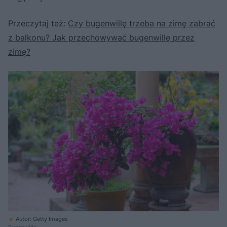
Przeczytaj też:
Czy bugenwillę trzeba na zimę zabrać
z balkonu? Jak przechowywać bugenwillę przez
zimę?
Autor: Getty Images