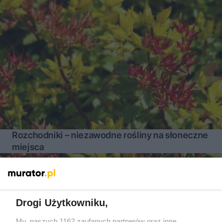
Rozchodniki – niezawodne rośliny na słoneczne
miejsca
Więcej
Drogi Użytkowniku,
My, naszych 1162 zaufanych partnerów oraz inne