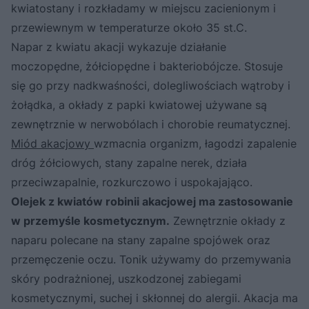
kwiatostany i rozkładamy w miejscu zacienionym i
przewiewnym w temperaturze około 35 st.C.
Napar z kwiatu akacji wykazuje działanie
moczopędne, żółciopędne i bakteriobójcze. Stosuje
się go przy nadkwaśności, dolegliwościach wątroby i
żołądka, a okłady z papki kwiatowej używane są
zewnętrznie w nerwobólach i chorobie reumatycznej.
Miód akacjowy
wzmacnia organizm, łagodzi zapalenie
dróg żółciowych, stany zapalne nerek, działa
przeciwzapalnie, rozkurczowo i uspokajająco.
Olejek z kwiatów robinii akacjowej ma zastosowanie
w przemyśle kosmetycznym.
Zewnętrznie okłady z
naparu polecane na stany zapalne spojówek oraz
przemęczenie oczu. Tonik używamy do przemywania
skóry podrażnionej, uszkodzonej zabiegami
kosmetycznymi, suchej i skłonnej do alergii. Akacja ma