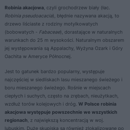
Robinia akacjowa
, czyli grochodrzew biały (łac.
Robinia pseudoacacia
), błędnie nazywana akacją, to
drzewo liściaste z rodziny motylkowatych
(bobowatych -
Fabaceae
), dorastające w naturalnych
warunkach do 25 m wysokości. Naturalnym obszarem
jej występowania są Appalachy, Wyżyna Ozark i Góry
Oachita w Ameryce Północnej.
Jest to gatunek bardzo popularny, występuje
najczęściej w siedliskach lasu mieszanego świeżego i
boru mieszanego świeżego. Rośnie w miejscach
ciepłych i suchych, często na zrębach, nieużytkach,
wzdłuż torów kolejowych i dróg.
W Polsce robinia
akacjowa występuje powszechnie we wszystkich
regionach
, z największą koncentracją w woj.
lubuskim. Duże skupiska są również zlokalizowane po