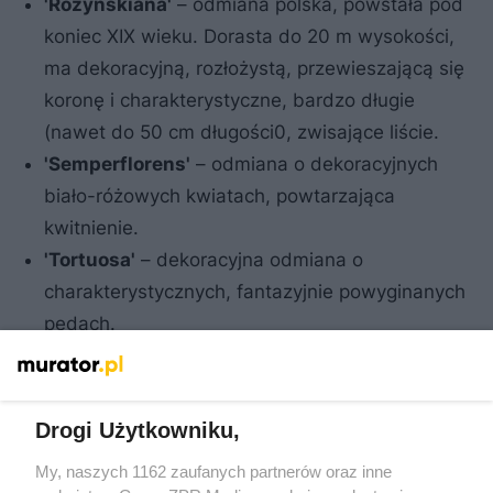
'Rozynskiana'
– odmiana polska, powstała pod
koniec XIX wieku. Dorasta do 20 m wysokości,
ma dekoracyjną, rozłożystą, przewieszającą się
koronę i charakterystyczne, bardzo długie
(nawet do 50 cm długości0, zwisające liście.
'Semperflorens'
– odmiana o dekoracyjnych
biało-różowych kwiatach, powtarzająca
kwitnienie.
'Tortuosa'
– dekoracyjna odmiana o
charakterystycznych, fantazyjnie powyginanych
pędach.
'Unifolia'
– nie wytwarza cierni, odmiana
jednolistkowa.
'Pyramidalis'
- odmiana piramidalna, drzewo o
Drogi Użytkowniku,
wąskiej i smukłej koronie i wzniesionymi
My, naszych 1162 zaufanych partnerów oraz inne
gałęziami, z nielicznymi cierniami.