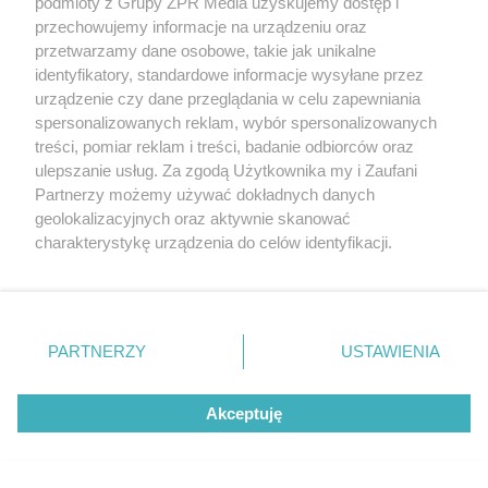
podmioty z Grupy ZPR Media uzyskujemy dostęp i
przechowujemy informacje na urządzeniu oraz
przetwarzamy dane osobowe, takie jak unikalne
identyfikatory, standardowe informacje wysyłane przez
urządzenie czy dane przeglądania w celu zapewniania
spersonalizowanych reklam, wybór spersonalizowanych
treści, pomiar reklam i treści, badanie odbiorców oraz
ulepszanie usług. Za zgodą Użytkownika my i Zaufani
Partnerzy możemy używać dokładnych danych
geolokalizacyjnych oraz aktywnie skanować
charakterystykę urządzenia do celów identyfikacji.
Ponieważ cenimy Twoją prywatność, prosimy o zgodę na
korzystanie z tych technologii poprzez kliknięcie
„Akceptuję”. Zgoda jest dobrowolna i zawsze możesz ją
zmienić/wycofać klikając przycisk ustawień prywatności
PARTNERZY
USTAWIENIA
znajdujący się w lewym dolnym rogu strony
. Niektóre
rodzaje przetwarzania danych nie wymagają zgody
Akceptuję
użytkownika, ale masz prawo sprzeciwić się takiemu
przetwarzaniu. Preferencje będą miały zastosowanie tylko
na tej witrynie.