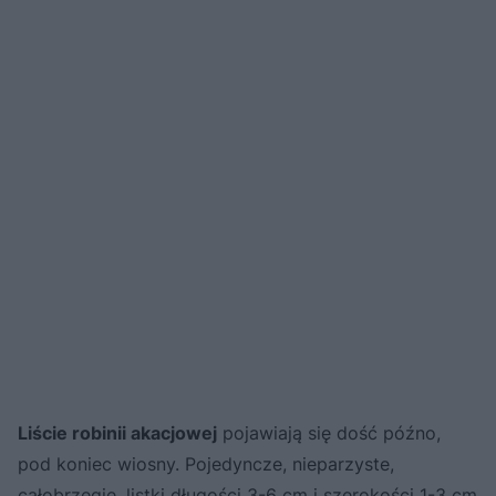
Liście robinii akacjowej
pojawiają się dość późno,
pod koniec wiosny. Pojedyncze, nieparzyste,
całobrzegie, listki długości 3-6 cm i szerokości 1-3 cm