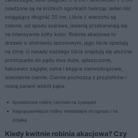
osadzone są na krótkich ogonkach tworząc jeden liść
osiągający długość 20 cm. Liście z wierzchu są
zielone, od spodu szarawe, jesienią przebarwiają się
na intensywnie żółty kolor. Robinia akacjowa to
drzewo o ulistnieniu sezonowym, jego liście opadają
na zimę. U nasady każdego liścia znajdują się ułożone
prostopadle do pędu dwa duże, spłaszczone,
hakowato zagięte, ostre i kłujące ciemnobrązowe,
wieloletnie ciernie. Ciernie pochodzą z przylistków i
rosną parami wokół pąka.
Sprawdzone rośliny cierniste na żywopłot
Najpopularniejsze rośliny miododajne do ogrodu i na
działkę
Kiedy kwitnie robinia akacjowa? Czy