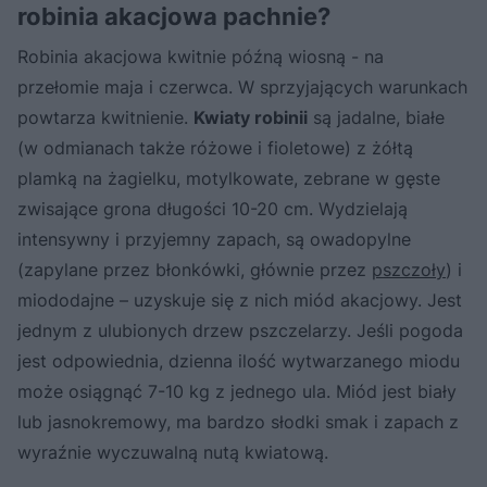
robinia akacjowa pachnie?
Robinia akacjowa kwitnie późną wiosną - na
przełomie maja i czerwca. W sprzyjających warunkach
powtarza kwitnienie.
Kwiaty robinii
są jadalne, białe
(w odmianach także różowe i fioletowe) z żółtą
plamką na żagielku, motylkowate, zebrane w gęste
zwisające grona długości 10-20 cm. Wydzielają
intensywny i przyjemny zapach, są owadopylne
(zapylane przez błonkówki, głównie przez
pszczoły
) i
miododajne – uzyskuje się z nich miód akacjowy. Jest
jednym z ulubionych drzew pszczelarzy. Jeśli pogoda
jest odpowiednia, dzienna ilość wytwarzanego miodu
może osiągnąć 7-10 kg z jednego ula. Miód jest biały
lub jasnokremowy, ma bardzo słodki smak i zapach z
wyraźnie wyczuwalną nutą kwiatową.