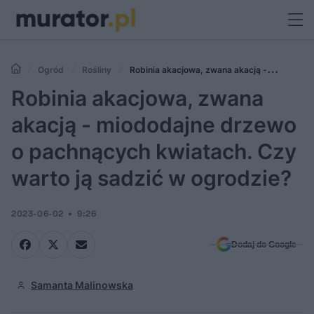
Ogród
Rośliny
Robinia akacjowa, zwana akacją -
miododajne drzewo o pachnących kwiatach. Czy warto ją sadzić w
Robinia akacjowa, zwana
ogrodzie?
akacją - miododajne drzewo
o pachnących kwiatach. Czy
warto ją sadzić w ogrodzie?
2023-06-02
9:26
Dodaj do Google
Samanta Malinowska