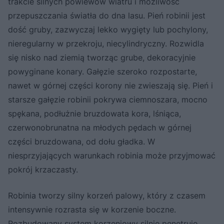
trakcie silnych powiewów wiatru i możliwość
przepuszczania światła do dna lasu. Pień robinii jest
dość gruby, zazwyczaj lekko wygięty lub pochylony,
nieregularny w przekroju, niecylindryczny. Rozwidla
się nisko nad ziemią tworząc grube, dekoracyjnie
powyginane konary. Gałęzie szeroko rozpostarte,
nawet w górnej części korony nie zwieszają się. Pień i
starsze gałęzie robinii pokrywa ciemnoszara, mocno
spękana, podłużnie bruzdowata kora, lśniąca,
czerwonobrunatna na młodych pędach w górnej
części bruzdowana, od dołu gładka. W
niesprzyjających warunkach robinia może przyjmować
pokrój krzaczasty.
Robinia tworzy silny korzeń palowy, który z czasem
intensywnie rozrasta się w korzenie boczne.
Rozbudowany system korzeniowy silnie penetruje