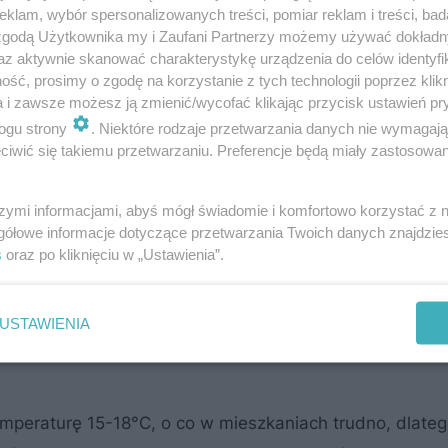
klam, wybór spersonalizowanych treści, pomiar reklam i treści, bad
 zgodą Użytkownika my i Zaufani Partnerzy możemy używać dokład
az aktywnie skanować charakterystykę urządzenia do celów identyfi
ść, prosimy o zgodę na korzystanie z tych technologii poprzez klikn
a i zawsze możesz ją zmienić/wycofać klikając przycisk ustawień pr
ogu strony
. Niektóre rodzaje przetwarzania danych nie wymagaj
iwić się takiemu przetwarzaniu. Preferencje będą miały zastosowanie
 ale ciepłe obszary położone w Europie Południowej, Azj
szymi informacjami, abyś mógł świadomie i komfortowo korzystać z
y jest w związku z tym dość specyficzny, gdyż
okres sp
gółowe informacje dotyczące przetwarzania Twoich danych znajdzi
 pełnia kwietnia na jesień i zimę
, kiedy jest chłodniej 
s
oraz po kliknięciu w „Ustawienia”.
 utrzymać cyklameny perskie w domu przez dłuższy czas
iałe kwiaty (posiadają je gównie mieszańce ozdobne, g
USTAWIENIA
ować.
mperaturę 15-18°C, o co w mieszkaniach trudno, dlatego