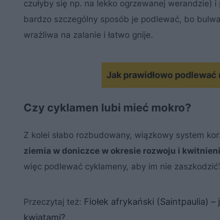
czułyby się np. na lekko ogrzewanej werandzie) i
bardzo szczególny sposób je podlewać, bo bulwa, z
wrażliwa na zalanie i łatwo gnije.
Jak prawidłowo podlewać 
Czy cyklamen lubi mieć mokro?
Z kolei słabo rozbudowany, wiązkowy system korz
ziemia w doniczce w okresie rozwoju i kwitnien
więc podlewać cyklameny, aby im nie zaszkodzić
Fiołek afrykański (Saintpaulia) 
Przeczytaj też:
kwiatami?