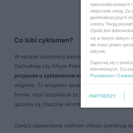
spersonalizowanych re
ulepszanie usług. Za
geolokalizacyjnych or
cenimy Twoją prywatno
Zgoda jest dobrowoln
się w lewym dolnym r
Co lubi cyklamen?
ale masz prawo sprzec
witrynie.
W naturze cyklameny perskie zasiedlają górzyste,
Zapoznaj się z poniż
Zachodniej czy Afryce Północnej. Ich cykl życiow
internetowych. Szcze
przypada u cyklamenów na suche i gorące lato, a
Prywatności
i
Cookie
wilgotno. To wszystko sprawia, że niełatwo jest
formie, choć oczywiście ze względu na ich wspan
PARTNERZY
gatunku są znacznie skromniejsze), warto sprób
Oprócz zapewnienia roślinom chłodu (preferują te