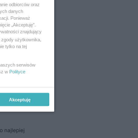
anie odbiorców oraz
nych danych
kacji. Ponieważ
ięcie „Akceptuję”.
ywatności znajdujący
ą zgody użytkownika,
 tylko na tej
i
 naszych serwisów
oczynku
esz w
Polityce
i bardziej
 w dobrej
dyż kwiaty
Akceptuję
 najlepiej