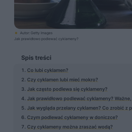
Autor: Getty Images
Jak prawidłowo podlewać cyklameny?
Spis treści
Co lubi cyklamen?
Czy cyklamen lubi mieć mokro?
Jak często podlewa się cyklameny?
Jak prawidłowo podlewać cyklameny? Ważne, 
Jak wygląda przelany cyklamen? Co zrobić z
Czym podlewać cyklameny w doniczce?
Czy cyklameny można zraszać wodą?