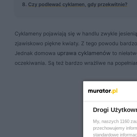
Czy podlewać cyklamen, gdy przekwitnie?
Cyklameny pojawiają się w handlu zwykle jesienią 
zjawiskowo piękne kwiaty. Z tego powodu bardzo 
uprawa cyklamenów
Jednak domowa
to niełatw
oczekiwania. Są też bardzo wrażliwe na popełnia
Drogi Użytkow
My, naszych 1160 zau
przechowujemy informa
standardowe informac