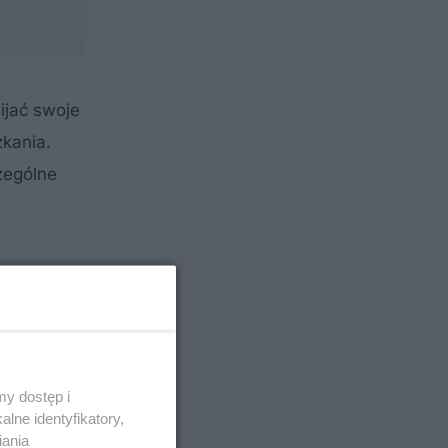
ijać swoje
zkania.
zególne
y dostęp i
lne identyfikatory,
iania