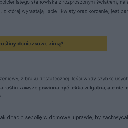
 półcienistego stanowiska z rozproszonym światłem, nal
 której wyrastają liście i kwiaty oraz korzenie, jest ba
rośliny doniczkowe zimą?
eniowy, z braku dostatecznej ilości wody szybko usych
ia roślin zawsze powinna być lekko wilgotna, ale nie 
?
– jak dbać o sępolię w domowej uprawie, by zachwyca