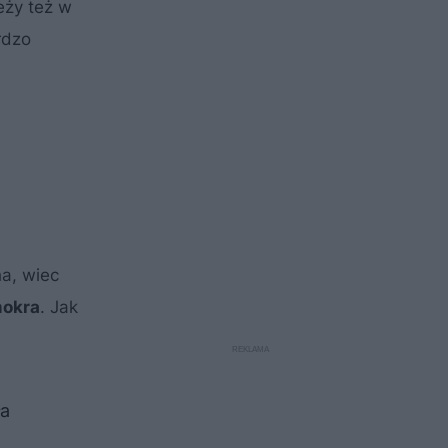
eży też w
rdzo
a, wiec
mokra
. Jak
ła