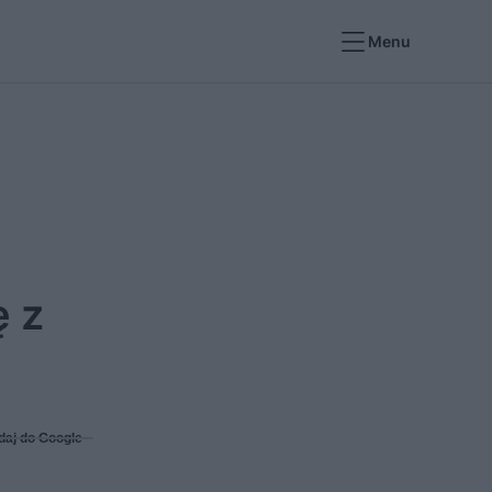
Menu
ę z
daj do Google