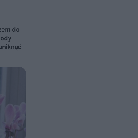
czem do
wody
uniknąć