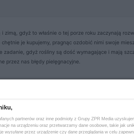
i zimą, gdyż to właśnie o tej porze roku zaczynają rozw
chętnie je kupujemy, pragnąc ozdobić nimi swoje mies
e zadanie, gdyż rośliny są dość wymagające i mają szc
ne przez nas błędy pielęgnacyjne.
niku,
fanych partnerów oraz inne podmioty z Grupy ZPR Media uzyskujem
cje na urządzeniu oraz przetwarzamy dane osobowe, takie jak unika
je wysyłane przez urządzenie czy dane przeglądania w celu zapewn