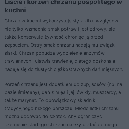
Liście i korzeń chrzanu pospolitego w
kuchni
Chrzan w kuchni wykorzystuje się z kilku względów –
nie tylko wzmacnia smak potraw i jest zdrowy, ale
także konserwuje żywność chroniąc ją przed
zepsuciem. Ostry smak chrzanu nadają mu związki
siarki. Chrzan pobudza wydzielenie enzymów
trawiennych i ułatwia trawienie, dlatego doskonale
nadaje się do tłustych ciężkostrawnych dań mięsnych.
Korzeń chrzanu jest dodatkiem do zup, sosów (np. na
bazie śmietany), dań z mięs i jaj, ćwikły, musztardy, a
także marynat. To obowiązkowy składnik
tradycyjnego białego barszczu. Młode listki chrzanu
można dodawać do sałatek. Aby ograniczyć
czernienie startego chrzanu należy dodać do niego