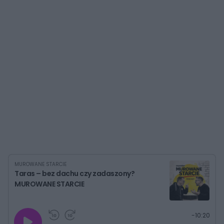
MUROWANE STARCIE
Taras – bez dachu czy zadaszony?
MUROWANE STARCIE
G
P
P
P
-
10:20
r
r
r