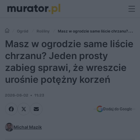
Ogród
Rośliny
Masz w ogrodzie same liście chrzanu?
Jeden prosty zabieg sprawi, że wreszcie urośnie potężny korzeń
Masz w ogrodzie same liście
chrzanu? Jeden prosty
zabieg sprawi, że wreszcie
urośnie potężny korzeń
2026-06-02
11:23
Dodaj do Google
Michał Mazik