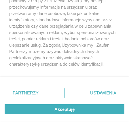
podmioty z Grupy ZPR Media uzyskujemy dostęp i
przechowujemy informacje na urządzeniu oraz
przetwarzamy dane osobowe, takie jak unikalne
identyfikatory, standardowe informacje wysyłane przez
urządzenie czy dane przeglądania w celu zapewniania
spersonalizowanych reklam, wybór spersonalizowanych
treści, pomiar reklam i treści, badanie odbiorców oraz
ulepszanie usług. Za zgodą Użytkownika my i Zaufani
Partnerzy możemy używać dokładnych danych
geolokalizacyjnych oraz aktywnie skanować
charakterystykę urządzenia do celów identyfikacji.
Ponieważ cenimy Twoją prywatność, prosimy o zgodę na
korzystanie z tych technologii poprzez kliknięcie
„Akceptuję”. Zgoda jest dobrowolna i zawsze możesz ją
zmienić/wycofać klikając przycisk ustawień prywatności
Rozchodniki – niezawodne rośliny na słoneczne
PARTNERZY
USTAWIENIA
znajdujący się w lewym dolnym rogu strony
. Niektóre
miejsca
rodzaje przetwarzania danych nie wymagają zgody
Akceptuję
użytkownika, ale masz prawo sprzeciwić się takiemu
przetwarzaniu. Preferencje będą miały zastosowanie tylko
Więcej
na tej witrynie.