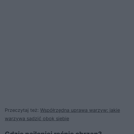
Przeczytaj też:
Współrzędna uprawa warzyw: jakie
warzywa sadzić obok siebie
Gdzie najlepiej rośnie chrzan?