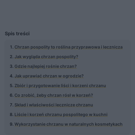
Spis treści
Chrzan pospolity to roślina przyprawowa i lecznicza
Jak wygląda chrzan pospolity?
Gdzie najlepiej rośnie chrzan?
Jak uprawiać chrzan w ogrodzie?
Zbiór i przygotowanie liści i korzeni chrzanu
Co zrobić, żeby chrzan rósł w korzeń?
Skład i właściwości lecznicze chrzanu
Liście i korzeń chrzanu pospolitego w kuchni
Wykorzystanie chrzanu w naturalnych kosmetykach