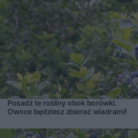
Narzędzia ogrodowe – spalinowe czy akumulatorowe? MUROWANE STARCIE
17:36
Piwnica – potrzebna czy zbędna? MUROWANE STARCIE
14:12
Ogrzewanie – podłogowe czy grzejniki? MUROWANE STARCIE
14:34
Posadź te rośliny obok borówki.
Owoce będziesz zbierać wiadrami!