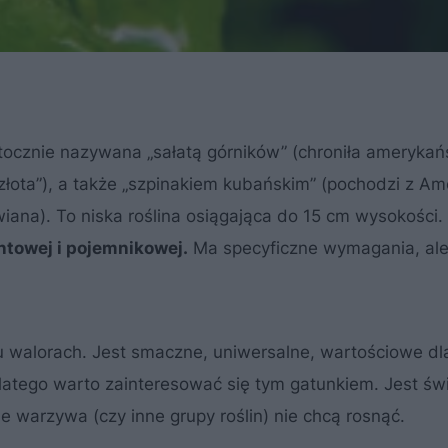
otocznie nazywana „sałatą górników” (chroniła amerykań
łota”), a także „szpinakiem kubańskim” (pochodzi z Am
iana). To niska roślina osiągająca do 15 cm wysokości.
ntowej i pojemnikowej.
Ma specyficzne wymagania, al
u walorach. Jest smaczne, uniwersalne, wartościowe dl
Dlatego warto zainteresować się tym gatunkiem. Jest ś
e warzywa (czy inne grupy roślin) nie chcą rosnąć.