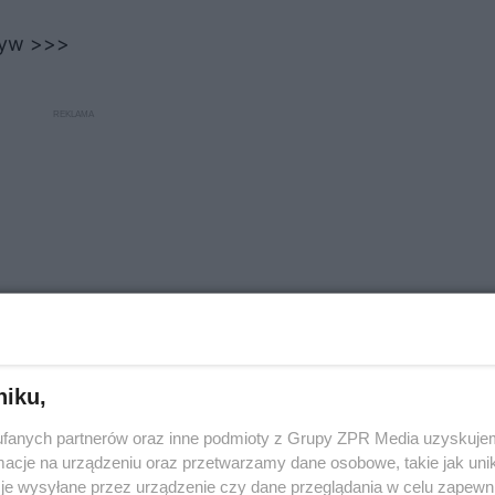
zyw >>>
niku,
fanych partnerów oraz inne podmioty z Grupy ZPR Media uzyskujem
cje na urządzeniu oraz przetwarzamy dane osobowe, takie jak unika
awa cebuli i uprawa pietruszki
je wysyłane przez urządzenie czy dane przeglądania w celu zapewn