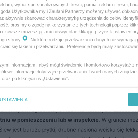
klam, wybór spersonalizowanych treści, pomiar reklam i treści, bad
 zgodą Użytkownika my i Zaufani Partnerzy możemy używać dokład
 wymagania uprawowe
az aktywnie skanować charakterystykę urządzenia do celów identyfi
ść, prosimy o zgodę na korzystanie z tych technologii poprzez klikn
 wystawie północnej. Na bardziej widnym stanowisku powi
a i zawsze możesz ją zmienić/wycofać klikając przycisk ustawień pr
ogu strony
. Niektóre rodzaje przetwarzania danych nie wymagaj
umiarkowanie wilgotne. Poradzi sobie na słabszych typac
iwić się takiemu przetwarzaniu. Preferencje będą miały zastosowanie
hodzi do pogorszenia smaku części jadalnej – liści. Ma
zymrozkami
.
szymi informacjami, abyś mógł świadomie i komfortowo korzystać z
gółowe informacje dotyczące przetwarzania Twoich danych znajdzi
s
oraz po kliknięciu w „Ustawienia”.
iew nasion i pierwsze tygodnie uprawy
USTAWIENIA
ło popularna w Polsce, dlatego nasiona można zazwycza
ych sklepach ogrodniczych lub internetowych.
Zaleca się
tniu w pomieszczeniu lub w inspekcie
. W gruncie moż
Siew jest bardzo płytki, drobne nasiona wciska się lekk