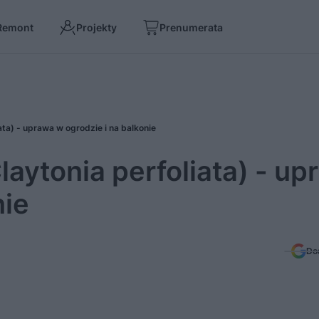
Remont
Projekty
Prenumerata
ata) - uprawa w ogrodzie i na balkonie
laytonia perfoliata) - u
nie
Do