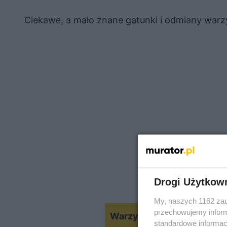
Ciekawe, a mało znane gatunki i odmiany war
Drogi Użytkow
My, naszych 1162 zau
przechowujemy informa
Warzywa w doniczkach. Upr
standardowe informac