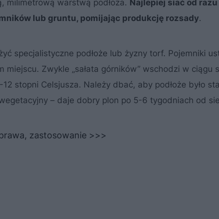
ką, milimetrową warstwą podłoża.
Najlepiej siać od razu
mników lub gruntu, pomijając produkcję rozsady
.
yć specjalistyczne podłoże lub żyzny torf. Pojemniki us
m miejscu. Zwykle „sałata górników” wschodzi w ciągu 
-12 stopni Celsjusza. Należy dbać, aby podłoże było sta
 wegetacyjny – daje dobry plon po 5-6 tygodniach od si
 uprawa, zastosowanie >>>