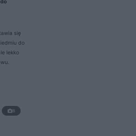
 do
tawia się
siedmiu do
le lekko
ewu.
8