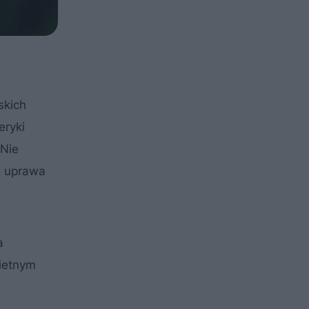
skich
eryki
 Nie
e uprawa
a
wietnym