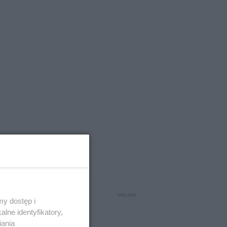
y dostęp i
lne identyfikatory,
iania