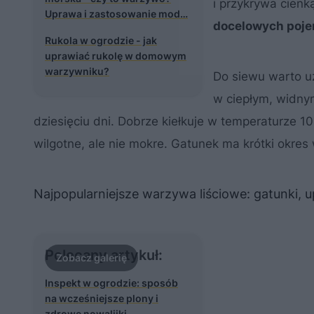
i przykrywa cien
Uprawa i zastosowanie mod…
docelowych poje
Rukola w ogrodzie - jak
uprawiać rukolę w domowym
warzywniku?
Do siewu warto uż
w ciepłym, widny
dziesięciu dni. Dobrze kiełkuje w temperaturze 10
wilgotne, ale nie mokre. Gatunek ma krótki okres
Najpopularniejsze warzywa liściowe: gatunki,
Polecany artykuł:
Inspekt w ogrodzie: sposób
na wcześniejsze plony i
zdrowe nowalijki