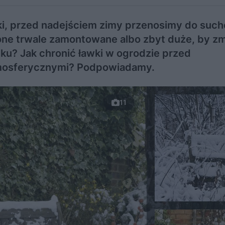
i, przed nadejściem zimy przenosimy do suc
 one trwale zamontowane albo zbyt duże, by zm
ku? Jak chronić ławki w ogrodzie przed
mosferycznymi? Podpowiadamy.
11