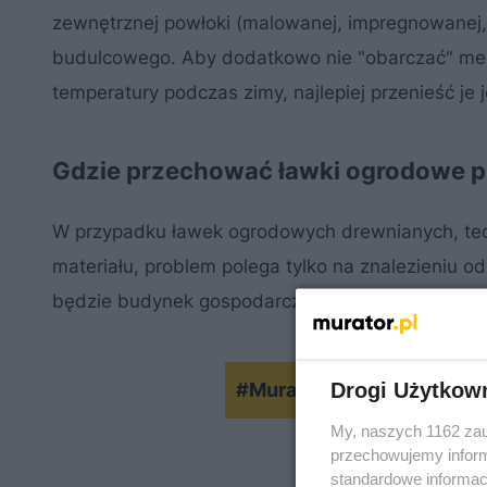
zewnętrznej powłoki (malowanej, impregnowanej, 
budulcowego. Aby dodatkowo nie "obarczać" mebl
temperatury podczas zimy, najlepiej przenieść je
Gdzie przechować ławki ogrodowe p
W przypadku ławek ogrodowych drewnianych, tech
materiału, problem polega tylko na znalezieniu o
będzie budynek gospodarczy, garaż, ogród zimow
Drogi Użytkow
#MuratorOgroduje: Renow
My, naszych 1162 zau
przechowujemy informa
standardowe informac