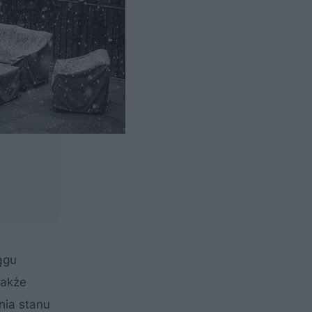
ągu
także
nia stanu