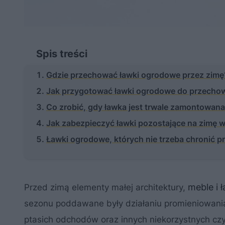
Spis treści
Gdzie przechować ławki ogrodowe przez zimę
Jak przygotować ławki ogrodowe do przecho
Co zrobić, gdy ławka jest trwale zamontowan
Jak zabezpieczyć ławki pozostające na zimę 
Ławki ogrodowe, których nie trzeba chronić p
meble i 
Przed zimą elementy małej architektury,
sezonu poddawane były działaniu promieniowania
ptasich odchodów oraz innych niekorzystnych czy