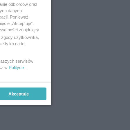
anie odbiorców oraz
nych danych
kacji. Ponieważ
ięcie „Akceptuję”.
ywatności znajdujący
ą zgody użytkownika,
 tylko na tej
 naszych serwisów
esz w
Polityce
arunek –
h,
Akceptuję
h.