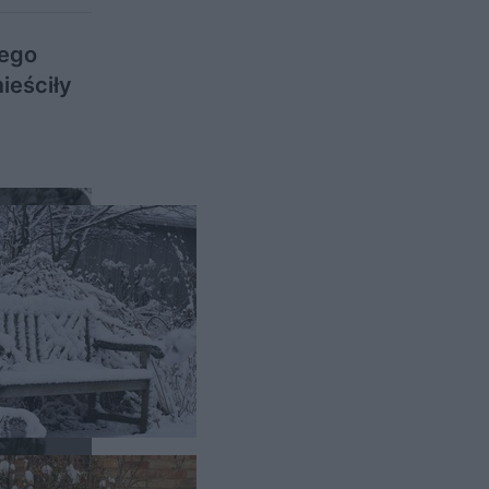
hego
ieściły