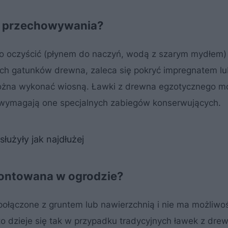
o przechowywania?
to oczyścić (płynem do naczyń, wodą z szarym mydłem) 
ch gatunków drewna, zaleca się pokryć impregnatem l
można wykonać wiosną. Ławki z drewna egzotycznego m
 wymagają one specjalnych zabiegów konserwujących.
łużyły jak najdłużej
amontowana w ogrodzie?
 połączone z gruntem lub nawierzchnią i nie ma możliwoś
to dzieje się tak w przypadku tradycyjnych ławek z drew