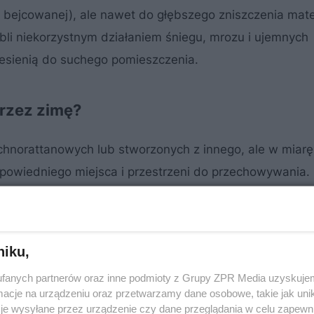
bejcowanej), ale nawet do głębszego zniszczenia mate
i niekorzystnym działaniem śniegu, mrozu i ujemnych
 jesienią do suchego pomieszczenia.
rzez zimę?
norattanowych lub stworzonych z innego, ale w miarę
dpowiedniego miejsca i przestrzeni do przechowywania.
y lub inne chłodne pomieszczenie.
MATERIAŁ SPONSOROWANY
niku,
acja mebli ogrodowych
fanych partnerów oraz inne podmioty z Grupy ZPR Media uzyskujem
cje na urządzeniu oraz przetwarzamy dane osobowe, takie jak unika
je wysyłane przez urządzenie czy dane przeglądania w celu zapewn