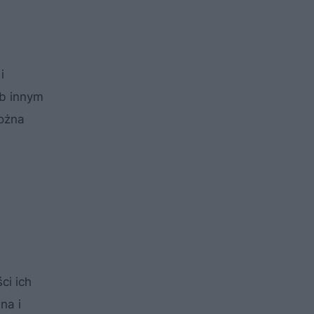
i
ub innym
ożna
ci ich
na i