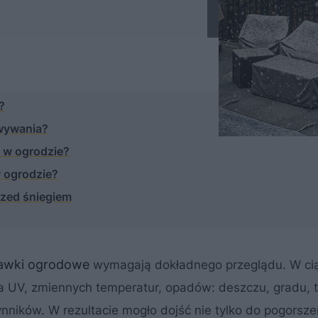
?
wywania?
a w ogrodzie?
w ogrodzie?
rzed śniegiem
ławki ogrodowe
wymagają dokładnego przeglądu. W ci
 UV, zmiennych temperatur, opadów: deszczu, gradu, 
nników. W rezultacie mogło dojść nie tylko do pogorsze