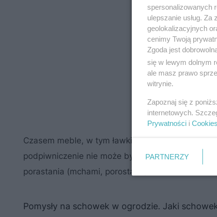
spersonalizowanych re
ulepszanie usług. Za
geolokalizacyjnych or
cenimy Twoją prywatno
Zgoda jest dobrowoln
się w lewym dolnym r
ale masz prawo sprzec
witrynie.
Zapoznaj się z poniż
internetowych. Szcze
Prywatności
i
Cookie
Czasem meble, w tym ławki ogrodowe, są przech
podpiwniczenie nie może być wilgotne. W przeci
PARTNERZY
porastania (mchami, porostami) mebli z materiał
Pomysły na schowek w ogrodzie. Jaki schowe