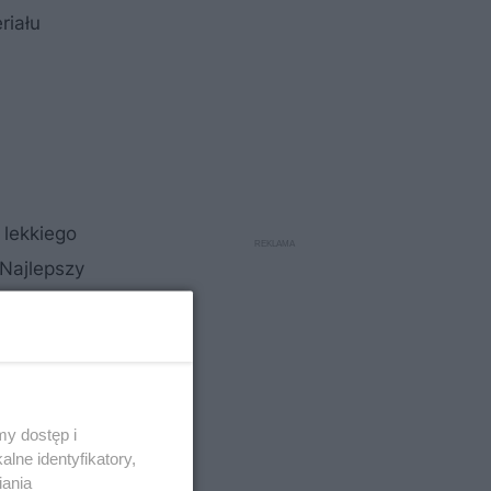
riału
 lekkiego
 Najlepszy
y dostęp i
lne identyfikatory,
iania