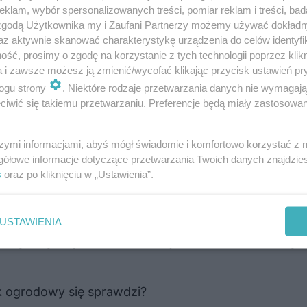
klam, wybór spersonalizowanych treści, pomiar reklam i treści, bad
 zgodą Użytkownika my i Zaufani Partnerzy możemy używać dokład
az aktywnie skanować charakterystykę urządzenia do celów identyfi
ść, prosimy o zgodę na korzystanie z tych technologii poprzez klikn
a i zawsze możesz ją zmienić/wycofać klikając przycisk ustawień pr
ogu strony
. Niektóre rodzaje przetwarzania danych nie wymagaj
iwić się takiemu przetwarzaniu. Preferencje będą miały zastosowanie
szymi informacjami, abyś mógł świadomie i komfortowo korzystać z
gółowe informacje dotyczące przetwarzania Twoich danych znajdzi
s
oraz po kliknięciu w „Ustawienia”.
owywane w piwnicy. Wtedy musi być spełniony jeden w
wnym przypadku może dojść do gnicia mebli drewnianyc
USTAWIENIA
ów syntetycznych oraz do korozji elementów metalowyc
k ogrodowy się sprawdzi?