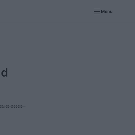
Menu
ed
daj do Google