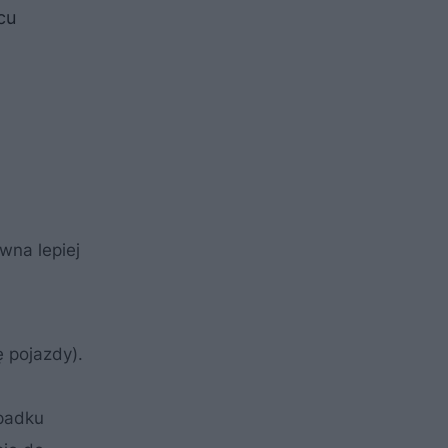
cu
wna lepiej
 pojazdy).
ypadku