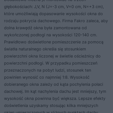
głębokościach: J,V, N (J=-3 cm, V=0 cm, N=+3 cm),
które umożliwiają dopasowanie wysokości okna do
rodzaju pokrycia dachowego. Firma Fakro zaleca, aby
dolna krawędź okna była zamontowana od
wykończonej podłogi na wysokości 120-140 cm.
Prawidłowo doświetlone pomieszczenie za pomocą
światła naturalnego określa się stosunkiem
powierzchni okna liczonej w świetle ościeżnicy do
powierzchni podłogi. W przypadku pomieszczeń
przeznaczonych na pobyt ludzi, stosunek ten
powinien wynosić co najmniej 1:8. Wysokość
dobieranego okna zależy od kąta pochylenia połaci
dachowej. Im kąt nachylenia dachu jest mniejszy, tym
wysokość okna powinna być większa. Lepsze efekty
doświetlenia uzyskamy stosując kilka mniejszych
okien umieszczonych w różnych punktach dachu.