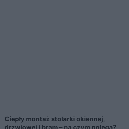
Ciepły montaż stolarki okiennej,
drzwiowej i bram – na czym polega?