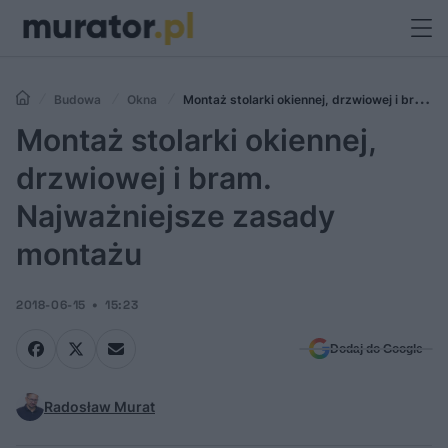
Budowa
Okna
Montaż stolarki okiennej, drzwiowej i bram.
Najważniejsze zasady montażu
Montaż stolarki okiennej,
drzwiowej i bram.
Najważniejsze zasady
montażu
2018-06-15
15:23
Dodaj do Google
Radosław Murat