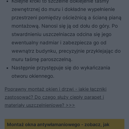
Kolejne kroki to szczelne doklejenie taśmy
zewnętrznej do muru i dokładne wypełnienie
przestrzeni pomiędzy ościeżnicą a ścianą pianą
montażową. Nanosi się ją od dołu do góry. Po
stwardnieniu uszczelniacza odcina się jego
ewentualny nadmiar i zabezpiecza go od
wewnątrz budynku, precyzyjnie przyklejając do
muru taśmę paroszczelną.
Następnie przystępuje się do wykańczania
otworu okiennego.
Poprawny montaż okien i drzwi - jakie łączniki
zastosować? Do czego służy ciepły parapet i
materiały uszczelnieniowe? >>>
Montaż okna antywłamaniowego - zobacz, jak