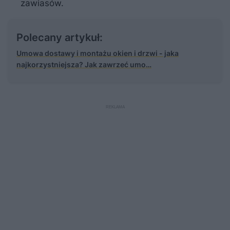
zawiasów.
Polecany artykuł:
Umowa dostawy i montażu okien i drzwi - jaka
najkorzystniejsza? Jak zawrzeć umo…