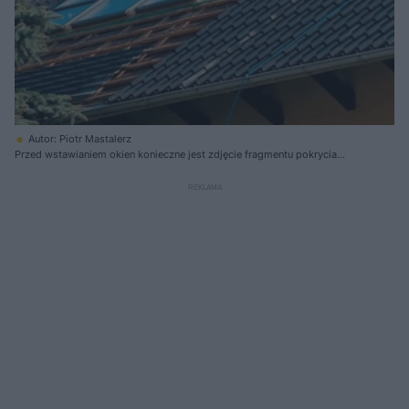
Autor: Piotr Mastalerz
Przed wstawianiem okien konieczne jest zdjęcie fragmentu pokrycia
dachowego. Nawet jeśli są to duże arkusze blachodachówki, uda się z
nich dociąć fragmenty na uzupełnienia pokrycia po wstawieniu okien