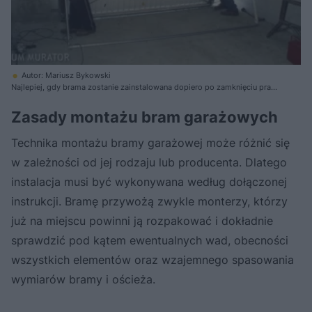
Autor: Mariusz Bykowski
Najlepiej, gdy brama zostanie zainstalowana dopiero po zamknięciu prac
wykończeniowych w garażu. Po zamontowaniu elementów
konstrukcyjnych ościeżnicy, dostęp do niektórych miejsc może być
Zasady montażu bram garażowych
bowiem znacznie utrudniony.
Technika montażu bramy garażowej może różnić się
w zależności od jej rodzaju lub producenta. Dlatego
instalacja musi być wykonywana według dołączonej
instrukcji. Bramę przywożą zwykle monterzy, którzy
już na miejscu powinni ją rozpakować i dokładnie
sprawdzić pod kątem ewentualnych wad, obecności
wszystkich elementów oraz wzajemnego spasowania
wymiarów bramy i ościeża.