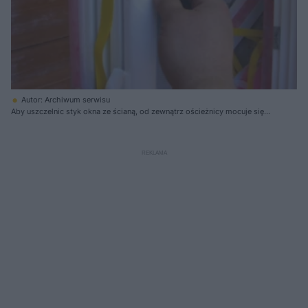
Autor: Archiwum serwisu
Aby uszczelnic styk okna ze ścianą, od zewnątrz ościeżnicy mocuje się
taśmę paroprzepuszczalną, a od wewnątrz budynku - tasmę
paroizolacyjną. Między ramą a murem lub ociepleniem musi się znaleźć
wypełnienie na przykład z piany poliuretanowej