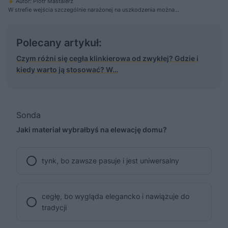
Autor: Piotr Mastalerz
W strefie wejścia szczególnie narażonej na uszkodzenia można
zastosować system ocieplenia z wykończeniem płytkami ceramicznymi
Polecany artykuł:
Czym różni się cegła klinkierowa od zwykłej? Gdzie i
kiedy warto ją stosować? W…
Sonda
Jaki materiał wybrałbyś na elewację domu?
tynk, bo zawsze pasuje i jest uniwersalny
cegłę, bo wygląda elegancko i nawiązuje do
tradycji