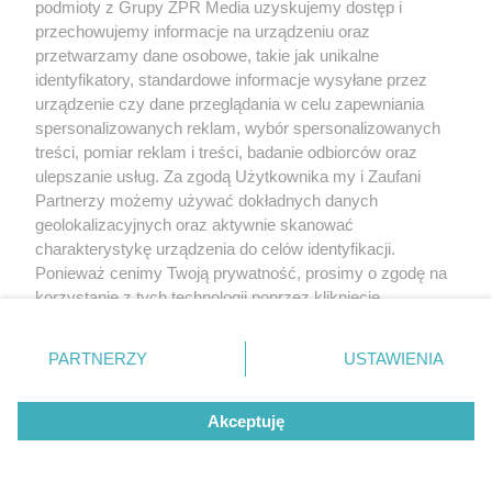
podmioty z Grupy ZPR Media uzyskujemy dostęp i
przechowujemy informacje na urządzeniu oraz
przetwarzamy dane osobowe, takie jak unikalne
identyfikatory, standardowe informacje wysyłane przez
urządzenie czy dane przeglądania w celu zapewniania
spersonalizowanych reklam, wybór spersonalizowanych
treści, pomiar reklam i treści, badanie odbiorców oraz
ulepszanie usług. Za zgodą Użytkownika my i Zaufani
Partnerzy możemy używać dokładnych danych
geolokalizacyjnych oraz aktywnie skanować
charakterystykę urządzenia do celów identyfikacji.
Ponieważ cenimy Twoją prywatność, prosimy o zgodę na
korzystanie z tych technologii poprzez kliknięcie
„Akceptuję”. Zgoda jest dobrowolna i zawsze możesz ją
zmienić/wycofać klikając przycisk ustawień prywatności
Treść PREMIUM
PARTNERZY
USTAWIENIA
znajdujący się w lewym dolnym rogu strony
. Niektóre
Tynk czy okładzina na elewację? Zobacz, co
rodzaje przetwarzania danych nie wymagają zgody
bardziej opłaca się wybrać i jaki efekt uzyskasz!
Akceptuję
użytkownika, ale masz prawo sprzeciwić się takiemu
przetwarzaniu. Preferencje będą miały zastosowanie tylko
na tej witrynie.