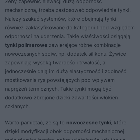
Żeby zapewnić elewacji dużą odporność
mechaniczną, trzeba zastosować odpowiednie tynki.
Należy szukać systemów, które obejmują tynki
również zaklasyfikowane do kategorii I pod względem
odporności na uderzenia. Takie właściwości osiągają
tynki polimerowe
zawierające różne kombinacje
nowoczesnych spoiw, np. dodatek silikonu. Żywice
zapewniają wysoką twardość i trwałość, a
jednocześnie dają im dużą elastyczność i zdolność
mostkowania rys powstających pod wpływem
naprężeń termicznych. Takie tynki mogą być
dodatkowo zbrojone dzięki zawartości włókien
szklanych.
Warto pamiętać, że są to
nowoczesne tynki
, które
dzięki modyfikacji obok odporności mechanicznej
mają również bardzo dobre właściwości użytkowe –