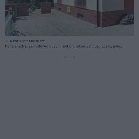
Autor: Piotr Mastalerz
Na terenach przemysłowych czy miejskich, gdzie jest dużo spalin, pyłów
przemysłowych, kurzu i brudu, zanieczyszczenia osiadają na elewacji,
więc wyprawa tynkarska szybko się brudzi. Warto wtedy stosować tynki
zdolne do samoczyszczenia. Najlepiej sprawdzi się tynk silikonowy.
Projekt przebudowy domu: Damian Kałdonek