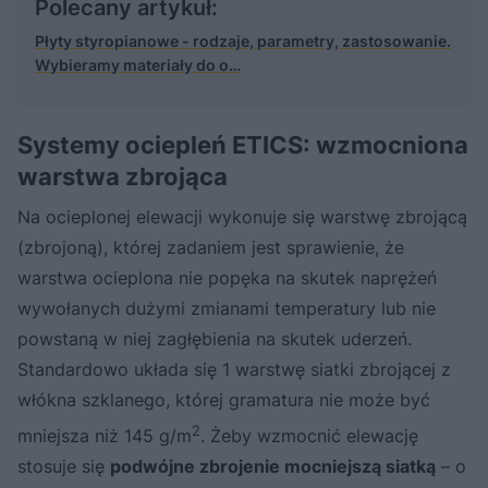
Polecany artykuł:
Płyty styropianowe - rodzaje, parametry, zastosowanie.
Wybieramy materiały do o…
Systemy ociepleń ETICS: wzmocniona
warstwa zbrojąca
Na ocieplonej elewacji wykonuje się warstwę zbrojącą
(zbrojoną), której zadaniem jest sprawienie, że
warstwa ocieplona nie popęka na skutek naprężeń
wywołanych dużymi zmianami temperatury lub nie
powstaną w niej zagłębienia na skutek uderzeń.
Standardowo układa się 1 warstwę siatki zbrojącej z
włókna szklanego, której gramatura nie może być
2
mniejsza niż 145 g/m
. Żeby wzmocnić elewację
stosuje się
podwójne zbrojenie mocniejszą siatką
– o