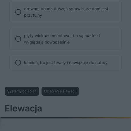
drewno, bo ma duszę i sprawia, że dom jest
przytulny
płyty włóknocementowe, bo są modne i
wyglądają nowocześnie
kamień, bo jest trwały i nawiązuje do natury
Systemy ociepleń
Ocieplenie elewacji
Elewacja