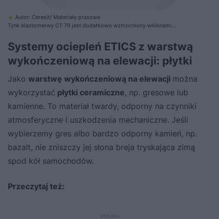
Autor: Ceresit/ Materiały prasowe
Tynk elastomerwy CT 79 jest dodatkowo wzmocniony włóknami
szklanymi. Stanowi składnik systemu ETICS o podwyższonej
wytrzymałości mechanicznej
Systemy ociepleń ETICS z warstwą
wykończeniową na elewacji: płytki
Jako
warstwę wykończeniową na elewacji
można
wykorzystać
płytki ceramiczne
, np. gresowe lub
kamienne. To materiał twardy, odporny na czynniki
atmosferyczne i uszkodzenia mechaniczne. Jeśli
wybierzemy gres albo bardzo odporny kamień, np.
bazalt, nie zniszczy jej słona breja tryskająca zimą
spod kół samochodów.
Przeczytaj też: