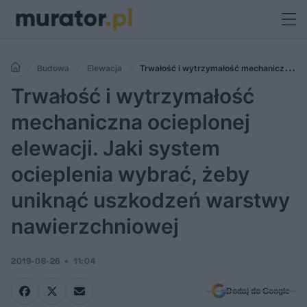
Budowa
Elewacja
Trwałość i wytrzymałość mechaniczna
ocieplonej elewacji. Jaki system ocieplenia wybrać, żeby uniknąć
Trwałość i wytrzymałość
uszkodzeń warstwy nawierzchniowej
mechaniczna ocieplonej
elewacji. Jaki system
ocieplenia wybrać, żeby
uniknąć uszkodzeń warstwy
nawierzchniowej
2019-08-26
11:04
Dodaj do Google