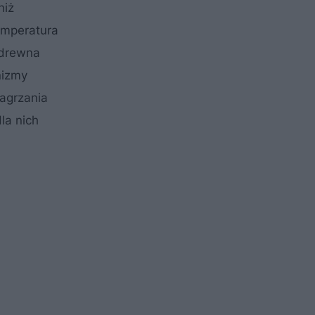
niż
emperatura
 drewna
nizmy
agrzania
la nich