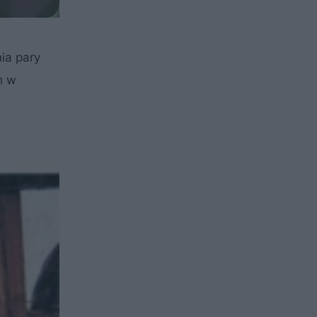
ia pary
h w