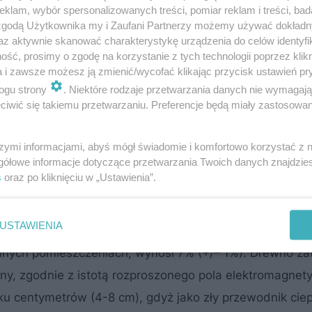
zo dużą częstotliwość, a zatem bardzo szybkie zmiany
klam, wybór spersonalizowanych treści, pomiar reklam i treści, bad
 zgodą Użytkownika my i Zaufani Partnerzy możemy używać dokład
o zawiera chociażby niewielkie ilości wody, podlega na
az aktywnie skanować charakterystykę urządzenia do celów identyfi
 czyli mają dwa bieguny. Reagują zatem na zmiany kier
ść, prosimy o zgodę na korzystanie z tych technologii poprzez klikn
a i zawsze możesz ją zmienić/wycofać klikając przycisk ustawień pr
ręcenie się” cząsteczek wody wywołuje tarcie molekularn
ogu strony
. Niektóre rodzaje przetwarzania danych nie wymagaj
rającego wodę. Za pomocą mikrofal można więc suszyć
iwić się takiemu przetwarzaniu. Preferencje będą miały zastosowanie
ywe komórki, a więc również ciała owadów żerujących w
ki grzybów przerastających drewno, zawierają bowiem
szymi informacjami, abyś mógł świadomie i komfortowo korzystać z
gółowe informacje dotyczące przetwarzania Twoich danych znajdzi
%, a grzyby jeszcze więcej. Czy to znaczy, że komórk
s
oraz po kliknięciu w „Ustawienia”.
 w ich skład? Przy płytkim usytuowaniu w drewnie – ta
się głębiej, część energii mikrofalowej pochłonie drewno
USTAWIENIA
ody, tyle że znacznie mniejszą.Wilgotność suchego dr
nych pomieszczeniach, wynosi 7% (+/– 1%). Drewno za
dny, zgodnie z istotą rozproszonego pola elektromagne
ilku centymetrów (4-8 cm), gdyż jako zły przewodnik ciep