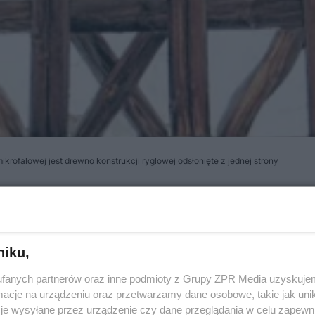
rofalowej jest drewno konstrukcji ryglowej odsłonięte z jednej strony
trukcyjnego
niku,
sekcja drewna mikrofalami
fanych partnerów oraz inne podmioty z Grupy ZPR Media uzyskujem
cje na urządzeniu oraz przetwarzamy dane osobowe, takie jak unika
l ultrakrótkich, a przestrzeń, w której się one rozchodz
je wysyłane przez urządzenie czy dane przeglądania w celu zapewn