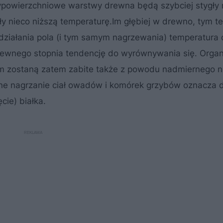
ypowierzchniowe warstwy drewna będą szybciej stygły 
ły nieco niższą temperaturę.Im głębiej w drewno, tym t
 działania pola (i tym samym nagrzewania) temperatura
pewnego stopnia tendencję do wyrównywania się. Orga
nym zostaną zatem zabite także z powodu nadmiernego n
ne nagrzanie ciał owadów i komórek grzybów oznacza d
cie) białka.