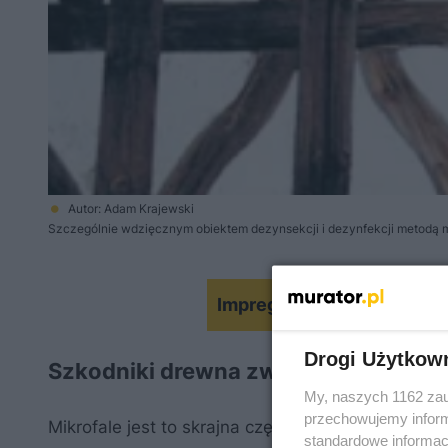
Autor: Adam Krajewski
Szczególnie wdzięcznym obiektem dezynsekcji i dezynfekcji metodą mik
Impregnacja drewna kons
Drogi Użytkow
Szkodniki drewna zwalczanie: dezyn
My, naszych 1162 zau
przechowujemy informa
Mikrofale jest to skrajna część pasma radiowych fa
standardowe informac