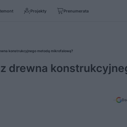
Remont
Projekty
Prenumerata
rewna konstrukcyjnego metodą mikrofalową?
 z drewna konstrukcyjne
Do