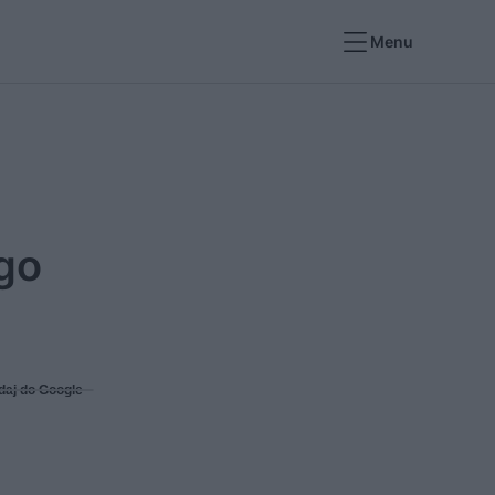
Menu
go
daj do Google