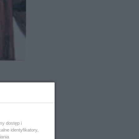
y dostęp i
lne identyfikatory,
ą, to pole
iania