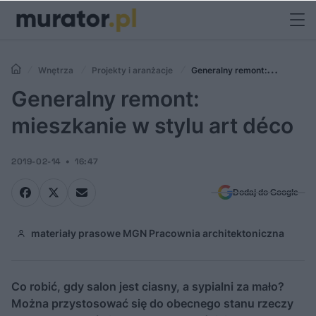
Wnętrza
Projekty i aranżacje
Generalny remont:
mieszkanie w stylu art déco
Generalny remont:
mieszkanie w stylu art déco
2019-02-14
16:47
Dodaj do Google
materiały prasowe MGN Pracownia architektoniczna
Co robić, gdy salon jest ciasny, a sypialni za mało?
Można przystosować się do obecnego stanu rzeczy