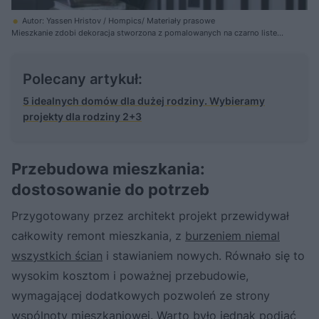
Autor: Yassen Hristov / Hompics/ Materiały prasowe
Mieszkanie zdobi dekoracja stworzona z pomalowanych na czarno listew
różnej długości, wpisująca się w stylistykę art deco
Polecany artykuł:
5 idealnych domów dla dużej rodziny. Wybieramy
projekty dla rodziny 2+3
Przebudowa mieszkania:
dostosowanie do potrzeb
Przygotowany przez architekt projekt przewidywał
całkowity remont mieszkania, z
burzeniem niemal
wszystkich ścian
i stawianiem nowych. Równało się to
wysokim kosztom i poważnej przebudowie,
wymagającej dodatkowych pozwoleń ze strony
wspólnoty mieszkaniowej. Warto było jednak podjąć