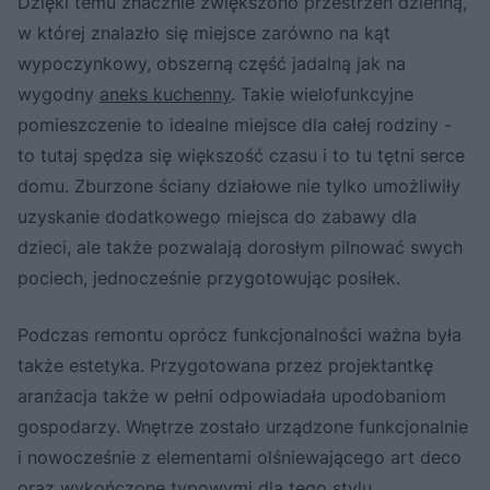
Dzięki temu znacznie zwiększono przestrzeń dzienną,
w której znalazło się miejsce zarówno na kąt
wypoczynkowy, obszerną część jadalną jak na
wygodny
aneks kuchenny
. Takie wielofunkcyjne
pomieszczenie to idealne miejsce dla całej rodziny -
to tutaj spędza się większość czasu i to tu tętni serce
domu. Zburzone ściany działowe nie tylko umożliwiły
uzyskanie dodatkowego miejsca do zabawy dla
dzieci, ale także pozwalają dorosłym pilnować swych
pociech, jednocześnie przygotowując posiłek.
Podczas remontu oprócz funkcjonalności ważna była
także estetyka. Przygotowana przez projektantkę
aranżacja także w pełni odpowiadała upodobaniom
gospodarzy. Wnętrze zostało urządzone funkcjonalnie
i nowocześnie z elementami olśniewającego art deco
oraz wykończone typowymi dla tego stylu