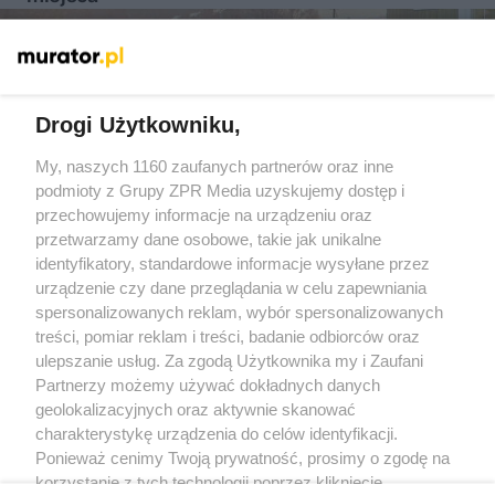
Więcej
Drogi Użytkowniku,
My, naszych 1160 zaufanych partnerów oraz inne
Żaden utwór zamieszczony w serwisie nie może być powielany i
rozpowszechniany lub dalej rozpowszechniany w jakikolwiek sposób
podmioty z Grupy ZPR Media uzyskujemy dostęp i
(w tym także elektroniczny lub mechaniczny) na jakimkolwiek polu
przechowujemy informacje na urządzeniu oraz
eksploatacji w jakiejkolwiek formie, włącznie z umieszczaniem w
przetwarzamy dane osobowe, takie jak unikalne
Internecie bez pisemnej zgody właściciela praw. Jakiekolwiek użycie
lub wykorzystanie utworów w całości lub w części z naruszeniem
identyfikatory, standardowe informacje wysyłane przez
prawa, tzn. bez właściwej zgody, jest zabronione pod groźbą kary i
urządzenie czy dane przeglądania w celu zapewniania
może być ścigane prawnie.
spersonalizowanych reklam, wybór spersonalizowanych
treści, pomiar reklam i treści, badanie odbiorców oraz
ulepszanie usług. Za zgodą Użytkownika my i Zaufani
Partnerzy możemy używać dokładnych danych
geolokalizacyjnych oraz aktywnie skanować
charakterystykę urządzenia do celów identyfikacji.
O nas
Ponieważ cenimy Twoją prywatność, prosimy o zgodę na
korzystanie z tych technologii poprzez kliknięcie
Informacje prawne