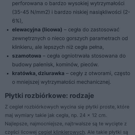
perforowana o bardzo wysokiej wytrzymałości
(35-45 N/mm2) i bardzo niskiej nasiąkliwości (2-
6%),
elewacyjna (licowa)
– cegła do zastosować
zewnętrznych o nieco gorszych parametrach od
klinkieru, ale lepszych niż cegła pełna,
szamotowa
– cegła ogniotrwała stosowana do
budowy palenisk, kominów, pieców.
kratówka, dziurawka
– cegły z otworami, często
o mniejszej wytrzymałości mechanicznej.
Płytki rozbiórkowe: rodzaje
Z cegieł rozbiórkowych wycina się płytki proste, które
maj wymiary takie jak cegła, np. 24 x 12 cm.
Najlepsze, najmocniejsze, najtrwalsze są te wycięte z
części licowej
cegieł klinkierowych
. Ale takie płytki są