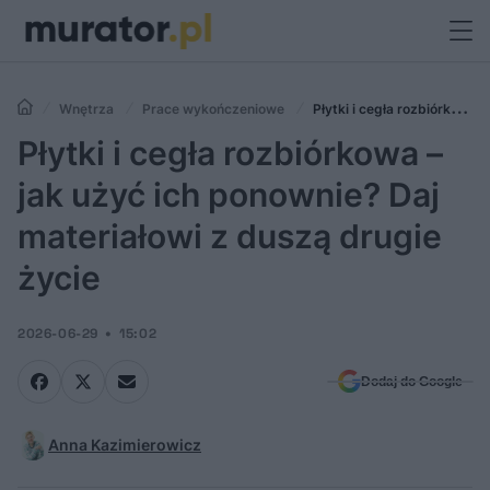
Wnętrza
Prace wykończeniowe
Płytki i cegła rozbiórkowa
– jak użyć ich ponownie? Daj materiałowi z duszą drugie życie
Płytki i cegła rozbiórkowa –
jak użyć ich ponownie? Daj
materiałowi z duszą drugie
życie
2026-06-29
15:02
Dodaj do Google
Anna Kazimierowicz