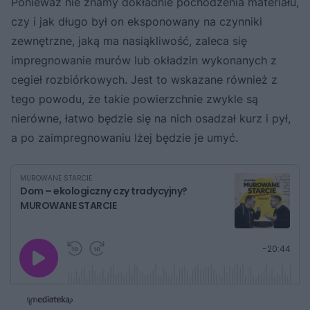
Ponieważ nie znamy dokładnie pochodzenia materiału,
czy i jak długo był on eksponowany na czynniki
zewnętrzne, jaką ma nasiąkliwość, zaleca się
impregnowanie murów lub okładzin wykonanych z
cegieł rozbiórkowych. Jest to wskazane również z
tego powodu, że takie powierzchnie zwykle są
nierówne, łatwo będzie się na nich osadzał kurz i pył,
a po zaimpregnowaniu lżej będzie je umyć.
MUROWANE STARCIE
Dom – ekologiczny czy tradycyjny?
MUROWANE STARCIE
G
P
P
P
-
20:44
r
r
r
o
a
z
z
j
z
e
e
w
w
o
i
i
s
ń
ń