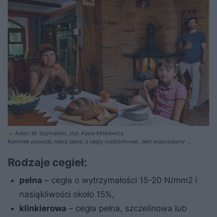
Autor: M. Szymański, styl. Kasia Mitkiewicz
Kominek powstał, rzecz jasna, z cegły rozbiórkowej. Jest wyposażony w
płaszcz wodny, dzięki czemu ogrzewa cały dom. Wkład kominkowy z
żeliwnymi drzwiczkami zrobił według pomysłu Sławka zaprzyjaźniony
Rodzaje cegieł:
ślusarz-spawacz, pan Zdzisław z Mszczonowa.
pełna
– cegła o wytrzymałości 15-20 N/mm2 i
nasiąkliwości około 15%,
klinkierowa
– cegła pełna, szczelinowa lub