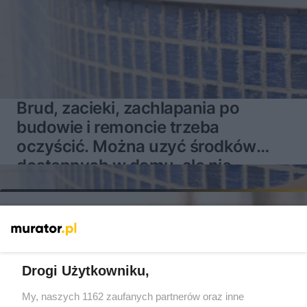
Brud, zacieki, zachlapania po
budowie i remoncie trzeba
oczyścić. Można uzyć środków
dostępnych w domu, ale nie
zawsze
Drogi Użytkowniku,
My, naszych 1162 zaufanych partnerów oraz inne