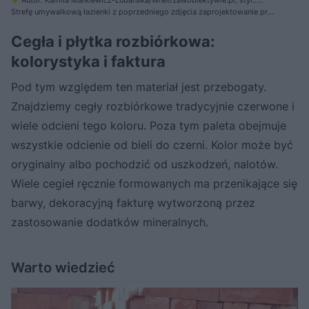
Autor: Kamila Markiewicz-Lubańska/Wnetrzawobiektywie.pl, styl.:
Maria Szymańska
Strefę umywalkową łazienki z poprzedniego zdjęcia zaprojektowanie przy
ścianie wyłożonej pociętą cegłą rozbiórkową i pomalowaną farbą do
łazienek. Przy szafce stoi stylowy kosz kupiony na Hm.com.
Cegła i płytka rozbiórkowa:
kolorystyka i faktura
Pod tym względem ten materiał jest przebogaty.
Znajdziemy cegły rozbiórkowe tradycyjnie czerwone i
wiele odcieni tego koloru. Poza tym paleta obejmuje
wszystkie odcienie od bieli do czerni. Kolor może być
oryginalny albo pochodzić od uszkodzeń, nalotów.
Wiele cegieł ręcznie formowanych ma przenikające się
barwy, dekoracyjną fakturę wytworzoną przez
zastosowanie dodatków mineralnych.
Warto wiedzieć