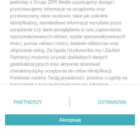
podmioty z Grupy ZPR Media uzyskujemy dostęp i
przechowujemy informacje na urządzeniu oraz
przetwarzamy dane osobowe, takie jak unikalne
identyfikatory, standardowe informacje wysyłane przez
urządzenie czy dane przeglądania w celu zapewniania
spersonalizowanych reklam, wybór spersonalizowanych
treści, pomiar reklam i treści, badanie odbiorców oraz
ulepszanie usług. Za zgodą Użytkownika my i Zaufani
Partnerzy możemy używać dokładnych danych
Płytki i cegła rozbiórkowa – jak użyć
geolokalizacyjnych oraz aktywnie skanować
ich ponownie? Daj materiałowi z
charakterystykę urządzenia do celów identyfikacji.
Ponieważ cenimy Twoją prywatność, prosimy o zgodę na
duszą drugie życie
korzystanie z tych technologii poprzez kliknięcie
„Akceptuję”. Zgoda jest dobrowolna i zawsze możesz ją
zmienić/wycofać klikając przycisk ustawień prywatności
PARTNERZY
USTAWIENIA
znajdujący się w lewym dolnym rogu strony
. Niektóre
rodzaje przetwarzania danych nie wymagają zgody
Akceptuję
użytkownika, ale masz prawo sprzeciwić się takiemu
przetwarzaniu. Preferencje będą miały zastosowanie tylko
na tej witrynie.