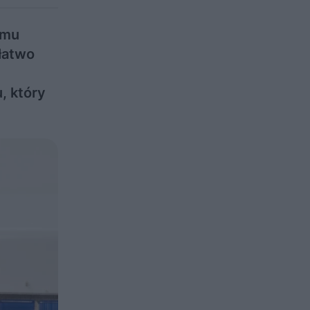
omu
łatwo
, który