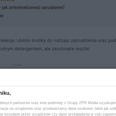
 jak zminimalizować sprzątanie?
ie
reakcja i dobór środka do rodzaju zabrudzenia oraz pod
odnym detergentem, ale zaschnięte resztki
niku,
fanych partnerów oraz inne podmioty z Grupy ZPR Media uzyskujem
cje na urządzeniu oraz przetwarzamy dane osobowe, takie jak unika
je wysyłane przez urządzenie czy dane przeglądania w celu zapewn