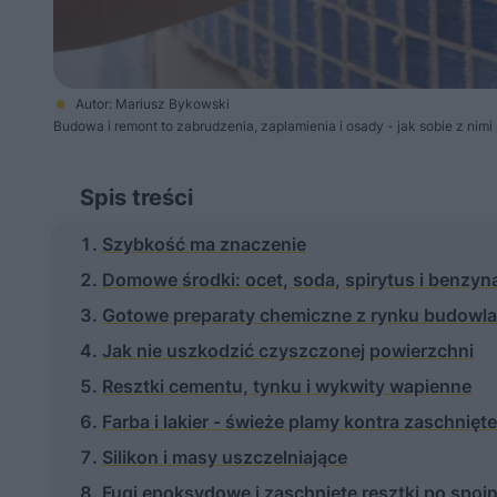
Autor: Mariusz Bykowski
Budowa i remont to zabrudzenia, zaplamienia i osady - jak sobie z nimi
Spis treści
Szybkość ma znaczenie
Domowe środki: ocet, soda, spirytus i benzyn
Gotowe preparaty chemiczne z rynku budowl
Jak nie uszkodzić czyszczonej powierzchni
Resztki cementu, tynku i wykwity wapienne
Farba i lakier - świeże plamy kontra zaschnięte
Silikon i masy uszczelniające
Fugi epoksydowe i zaschnięte resztki po spo