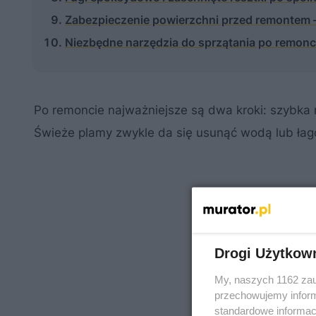
Zabezpieczenie powierzchni przed remontem –
Niezbędne narzędzia do sprzątania po remonc
Po remoncie najważniejsze są dwa kroki: szybka 
Świeże plamy zwykle da się usunąć wodą lub łag
Drogi Użytkow
My, naszych 1162 zau
przechowujemy informa
standardowe informac