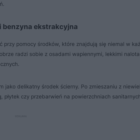
ń.
 i benzyna ekstrakcyjna
ć przy pomocy środków, które znajdują się niemal w k
dobrze radzi sobie z osadami wapiennymi, lekkimi nalot
icznych.
ako delikatny środek ścierny. Po zmieszaniu z niewiel
 płytek czy przebarwień na powierzchniach sanitarnyc