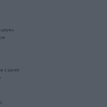
 upływu
cie
bę z paneli
o
az