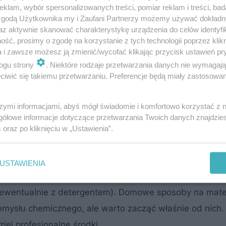
klam, wybór spersonalizowanych treści, pomiar reklam i treści, bad
 zgodą Użytkownika my i Zaufani Partnerzy możemy używać dokład
az aktywnie skanować charakterystykę urządzenia do celów identyfi
ść, prosimy o zgodę na korzystanie z tych technologii poprzez klikn
a i zawsze możesz ją zmienić/wycofać klikając przycisk ustawień pr
ogu strony
. Niektóre rodzaje przetwarzania danych nie wymagaj
iwić się takiemu przetwarzaniu. Preferencje będą miały zastosowanie
szymi informacjami, abyś mógł świadomie i komfortowo korzystać z
gółowe informacje dotyczące przetwarzania Twoich danych znajdzi
s
oraz po kliknięciu w „Ustawienia”.
 ekstrakcyjnej innych środków, które możemy mieć w do
USTAWIENIA
 czyszczenie, trzeba wykonać próbę w mało widocznym 
(ewentualnie z detergentem). Domowe sposoby na mate
emysłu chemicznego, ale warto zacząć właśnie od nich. 
iej profesjonalne środki.