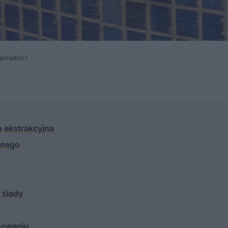
 poradzić?
a ekstrakcyjna
anego
 ślady
inowaniu