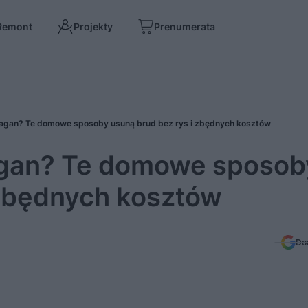
Remont
Projekty
Prenumerata
łagan? Te domowe sposoby usuną brud bez rys i zbędnych kosztów
agan? Te domowe sposob
 zbędnych kosztów
Do