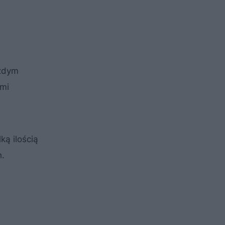
ażdym
ami
ką ilością
h.