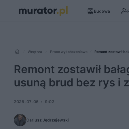
Budowa
Wnętrza
Prace wykończeniowe
Remont zostawił ba
Remont zostawił bał
usuną brud bez rys i
2026-07-06
9:02
Dariusz Jędrzejewski