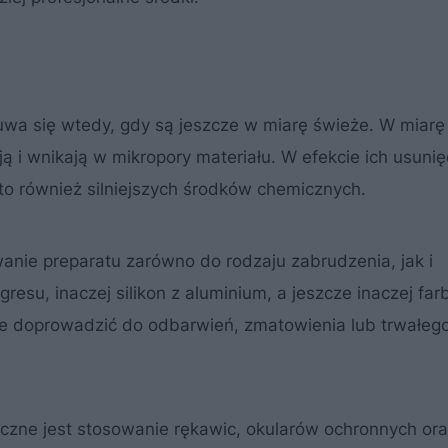
wa się wtedy, gdy są jeszcze w miarę świeże. W miarę
ą i wnikają w mikropory materiału. W efekcie ich usunię
to również silniejszych środków chemicznych.
nie preparatu zarówno do rodzaju zabrudzenia, jak i
resu, inaczej silikon z aluminium, a jeszcze inaczej far
że doprowadzić do odbarwień, zmatowienia lub trwałeg
czne jest stosowanie rękawic, okularów ochronnych or