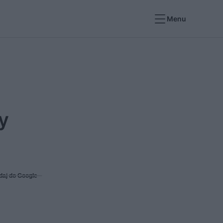
Menu
y
daj do Google