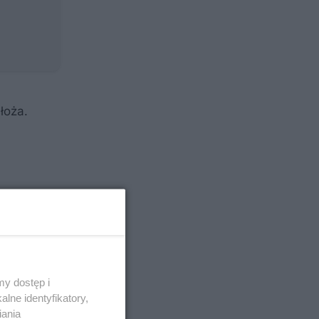
łoża.
y dostęp i
lne identyfikatory,
iania