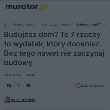
Przed budową
Organizacja budowy
Budujesz dom? Te 7
rzeczy to wydatek, który docenisz. Bez tego nawet nie zaczynaj
Budujesz dom? Te 7 rzeczy
budowy
to wydatek, który docenisz.
Bez tego nawet nie zaczynaj
budowy
2026-07-27
15:05
Dodaj do Google
Anna Dziedzic