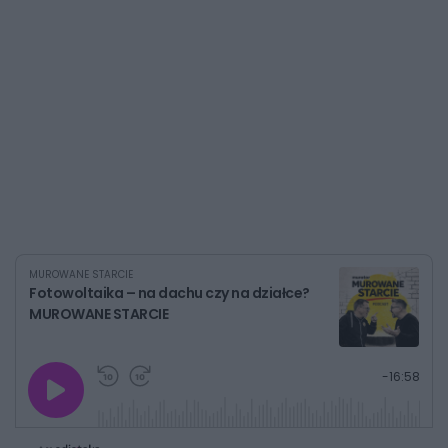
MUROWANE STARCIE
Fotowoltaika – na dachu czy na działce?
MUROWANE STARCIE
G
P
P
P
-
16:58
r
r
r
o
a
z
z
j
z
e
e
w
w
o
i
i