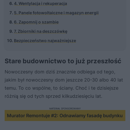
4. Wentylacja i rekuperacja
5. Panele fotowoltaiczne i magazyn energii
6. Zapomnij o szambie
7. Zbiorniki na deszczówkę
Bezpieczeństwo najważniejsze
Stare budownictwo to już przeszłość
Nowoczesny dom dziś znacznie odbiega od tego,
jakim był nowoczesny dom jeszcze 20-30 albo 40 lat
temu. To co wspólne, to ściany. Choć i te dzisiejsze
różnią się od tych sprzed kilkudziesięciu lat.
MATERIAŁ SPONSOROWANY
Murator Remontuje #2: Odnawiamy fasadę budynku