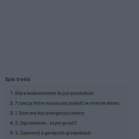
Spis treści
Stare budownictwo to już przeszłość
7 rzeczy które muszą się znaleźć w nowym domu
1. Dom ma być energooszczędny
2. Ogrzewanie - czym grzać?
3. Zapomnij o gorących grzejnikach