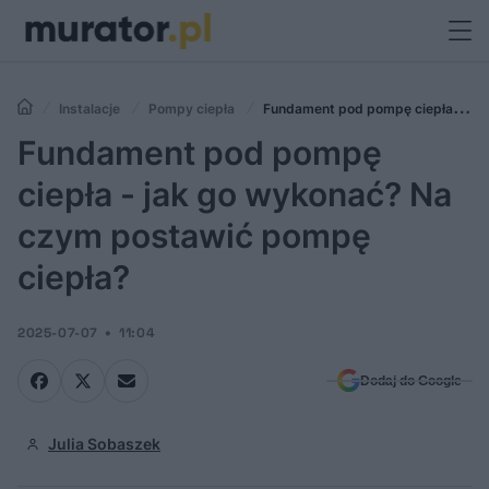
Instalacje
Pompy ciepła
Fundament pod pompę ciepła - jak
go wykonać? Na czym postawić pompę ciepła?
Fundament pod pompę
ciepła - jak go wykonać? Na
czym postawić pompę
ciepła?
2025-07-07
11:04
Dodaj do Google
Julia Sobaszek