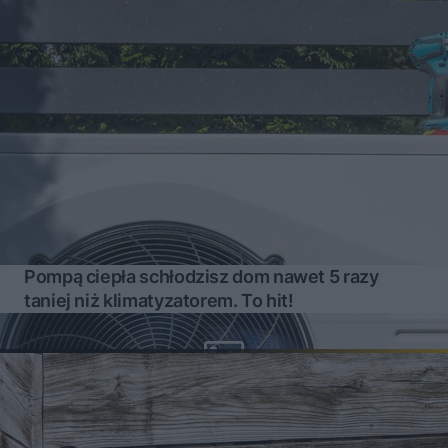
Pompą ciepła schłodzisz dom nawet 5 razy
taniej niż klimatyzatorem. To hit!