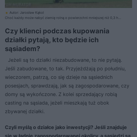
Autor: Jarosław Kąkol
Choć każdy może nabyć ziemię rolną o powierzchni mniejszej niż 0,3 ha,
to nie zawsze jest możliwe jej odrolnienie. Trzeba się tego dowiedzieć w
gminie
Czy klienci podczas kupowania
działki pytają, kto będzie ich
sąsiadem?
Jeżeli są to działki niezabudowane, to nie pytają.
Jeśli zabudowane, to tak. Przyjeżdżają po południu,
wieczorem, patrzą, co się dzieje na sąsiednich
posesjach, sprawdzają, jak są zagospodarowane, czy
domy są wykończone. Z kolei sprzedający robią
casting na sąsiada, jeżeli mieszkają tuż obok
zbywanej działki.
Czyli myślą o działce jako inwestycji? Jeśli znajduje
się w ładnie zagospodarowanej okolicy, a sąsiedzi są