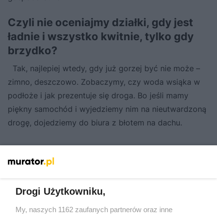
Czyli nie oceniajmy działki, gdy jest
ładnie i wszystko kwitnie, tylko gdy
brzydko?
Tak, najlepiej wtedy, gdy już gorzej być nie może –
zimno, deszczowo. Zobaczymy, czy woda wsiąka w
podłoże i jak prezentuje się droga. Bo jeśli mamy
piękny samochód i wyjedziemy nim na nieutwardzoną
drogę, dojedziemy do biura z błotem na dachu.
Drogi Użytkowniku,
My, naszych 1162 zaufanych partnerów oraz inne