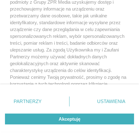
podmioty z Grupy ZPR Media uzyskujemy dostęp i
przechowujemy informacje na urządzeniu oraz
przetwarzamy dane osobowe, takie jak unikalne
identyfikatory, standardowe informacje wysyłane przez
urządzenie czy dane przeglądania w celu zapewniania
spersonalizowanych reklam, wybór spersonalizowanych
treści, pomiar reklam i treści, badanie odbiorców oraz
ulepszanie usług. Za zgodą Użytkownika my i Zaufani
Partnerzy możemy używać dokładnych danych
geolokalizacyjnych oraz aktywnie skanować
charakterystykę urządzenia do celów identyfikacji.
Ponieważ cenimy Twoją prywatność, prosimy o zgodę na
korzystanie z tych technologii poprzez kliknięcie
„Akceptuję”. Zgoda jest dobrowolna i zawsze możesz ją
zmienić/wycofać klikając przycisk ustawień prywatności
PARTNERZY
USTAWIENIA
znajdujący się w lewym dolnym rogu strony
. Niektóre
rodzaje przetwarzania danych nie wymagają zgody
Akceptuję
użytkownika, ale masz prawo sprzeciwić się takiemu
przetwarzaniu. Preferencje będą miały zastosowanie tylko
na tej witrynie.