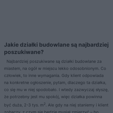
Jakie działki budowlane są najbardziej
poszukiwane?
Najbardziej poszukiwane są działki budowlane za
miastem, na ogół w miejscu lekko odosobnionym. Co
człowiek, to inne wymagania. Gdy klient odpowiada
na konkretne ogłoszenie, pytam, dlaczego ta działka,
co się mu w niej spodobało. I wtedy zazwyczaj słyszę,
że potrzebny jest mu spokój, więc działka powinna
2
być duża, 2-3 tys. m
. Ale gdy na niej staniemy i klient
zobaczy, z czym się będzie musiał zmierzyć – bo